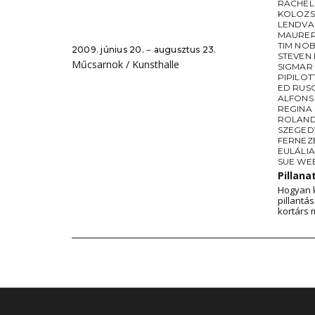
RACHEL
KOLOZS
LENDVA
MAURE
TIM NO
2009. június 20. ‒ augusztus 23.
STEVEN 
Műcsarnok / Kunsthalle
SIGMAR
PIPILOTT
ED RUS
ALFONS 
REGINA 
ROLAND
SZEGED
FERNEZ
EULÁLI
SUE WE
Pillan
Hogyan k
pillantá
kortárs