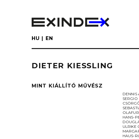
Skip
to
main
content
HU
EN
DIETER KIESSLING
MINT KIÁLLÍTÓ MŰVÉSZ
DENNIS
SERGIO
CSÖRGŐ
SEBAST
OLAFUR
HANS-P
DOUGL
ULRIKE
MARGAR
HAUS-R