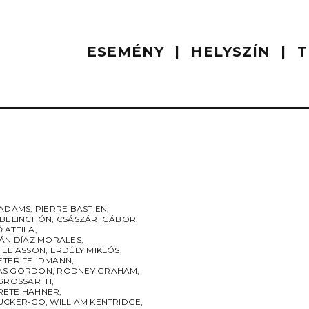
ESEMÉNY
HELYSZÍN
T
 ADAMS
,
PIERRE BASTIEN
,
 BELINCHÓN
,
CSÁSZÁRI GÁBOR
,
 ATTILA
,
IÁN DÍAZ MORALES
,
 ELIASSON
,
ERDÉLY MIKLÓS
,
ETER FELDMANN
,
AS GORDON
,
RODNEY GRAHAM
,
 GROSSARTH
,
ETE HAHNER
,
UCKER-CO
,
WILLIAM KENTRIDGE
,