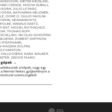
 KHEDOORI
,
DIETER KIESSLING
,
VÁRI CSENGE
,
MISCHA KUBALL
,
I ÁDÁM
,
JULIO LE PARC
,
R DÓRA
,
KATHARINA MELDNER
,
BLE
,
DORE O
,
GIULIO PAOLINI
,
PIPPIN
,
HERMANN PITZ
,
 POLKE
,
MARKUS RAETZ
,
I RIST
,
MIGUEL ROTHSCHILD
,
CHA
,
THOMAS RUFF
,
SCHILLING
,
NICOLAS SCHÖFFER
,
SILVEIRA
,
ROBERT SMITHSON
,
 STRATMANN
,
Y-MASZÁK ZOLTÁN
,
ELYI MÁRTON
,
A VALLDOSERA
,
KARA WALKER
,
BSTER
,
ZÁDOR TAMÁS
atgépek
→
eletkeznek a képek, vagy egy
s a Werner Nekes gyűjteményre a
 művészet szemszögéből