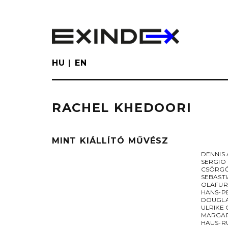
Skip
to
main
content
HU
EN
RACHEL KHEDOORI
MINT KIÁLLÍTÓ MŰVÉSZ
DENNIS
SERGIO
CSÖRGŐ
SEBAST
OLAFUR
HANS-P
DOUGL
ULRIKE
MARGAR
HAUS-R