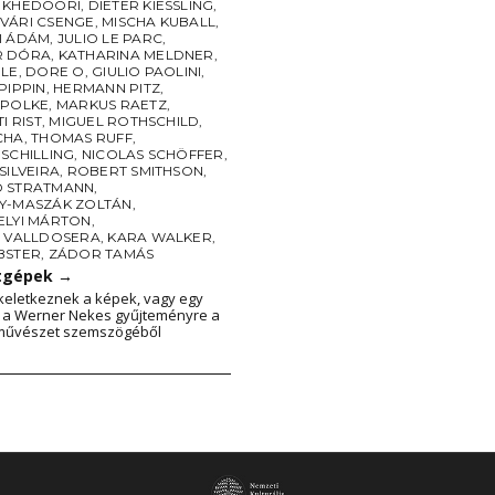
 KHEDOORI
,
DIETER KIESSLING
,
VÁRI CSENGE
,
MISCHA KUBALL
,
I ÁDÁM
,
JULIO LE PARC
,
R DÓRA
,
KATHARINA MELDNER
,
BLE
,
DORE O
,
GIULIO PAOLINI
,
PIPPIN
,
HERMANN PITZ
,
 POLKE
,
MARKUS RAETZ
,
I RIST
,
MIGUEL ROTHSCHILD
,
CHA
,
THOMAS RUFF
,
SCHILLING
,
NICOLAS SCHÖFFER
,
SILVEIRA
,
ROBERT SMITHSON
,
 STRATMANN
,
Y-MASZÁK ZOLTÁN
,
ELYI MÁRTON
,
A VALLDOSERA
,
KARA WALKER
,
BSTER
,
ZÁDOR TAMÁS
atgépek
→
eletkeznek a képek, vagy egy
s a Werner Nekes gyűjteményre a
 művészet szemszögéből