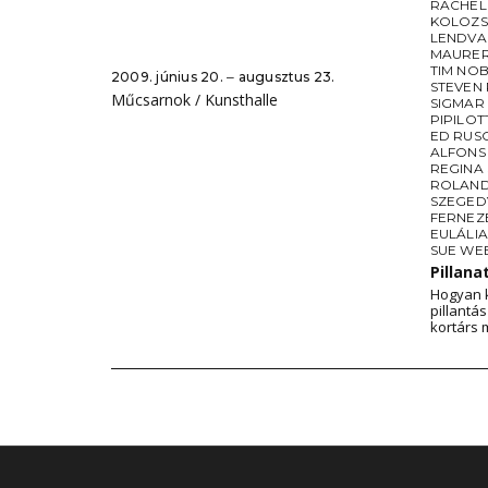
RACHEL
KOLOZS
LENDVA
MAURE
TIM NO
2009. június 20. ‒ augusztus 23.
STEVEN 
Műcsarnok / Kunsthalle
SIGMAR
PIPILOTT
ED RUS
ALFONS 
REGINA 
ROLAND
SZEGED
FERNEZ
EULÁLI
SUE WE
Pillan
Hogyan k
pillantá
kortárs