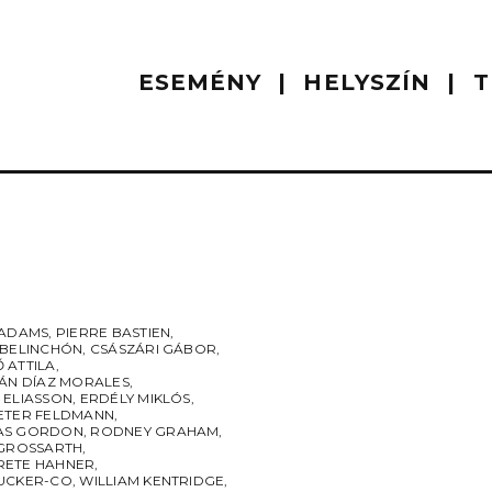
ESEMÉNY
HELYSZÍN
T
 ADAMS
,
PIERRE BASTIEN
,
 BELINCHÓN
,
CSÁSZÁRI GÁBOR
,
 ATTILA
,
IÁN DÍAZ MORALES
,
 ELIASSON
,
ERDÉLY MIKLÓS
,
ETER FELDMANN
,
AS GORDON
,
RODNEY GRAHAM
,
 GROSSARTH
,
ETE HAHNER
,
UCKER-CO
,
WILLIAM KENTRIDGE
,