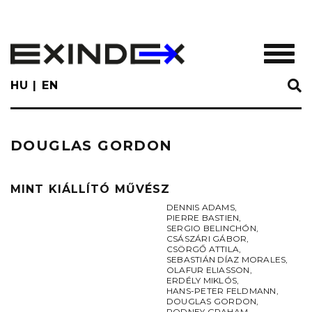
Skip
to
main
TOGGL
content
HU
EN
DOUGLAS GORDON
MINT KIÁLLÍTÓ MŰVÉSZ
DENNIS ADAMS
,
PIERRE BASTIEN
,
SERGIO BELINCHÓN
,
CSÁSZÁRI GÁBOR
,
CSÖRGŐ ATTILA
,
SEBASTIÁN DÍAZ MORALES
,
OLAFUR ELIASSON
,
ERDÉLY MIKLÓS
,
HANS-PETER FELDMANN
,
DOUGLAS GORDON
,
RODNEY GRAHAM
,