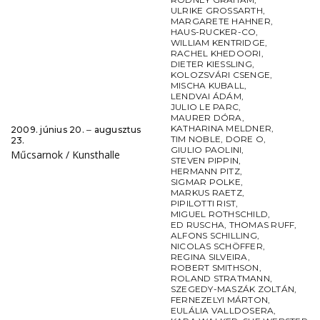
ULRIKE GROSSARTH
,
MARGARETE HAHNER
,
HAUS-RUCKER-CO
,
WILLIAM KENTRIDGE
,
RACHEL KHEDOORI
,
DIETER KIESSLING
,
KOLOZSVÁRI CSENGE
,
MISCHA KUBALL
,
LENDVAI ÁDÁM
,
JULIO LE PARC
,
MAURER DÓRA
,
KATHARINA MELDNER
,
2009. június 20. ‒ augusztus
TIM NOBLE
,
DORE O
,
23.
GIULIO PAOLINI
,
Műcsarnok / Kunsthalle
STEVEN PIPPIN
,
HERMANN PITZ
,
SIGMAR POLKE
,
MARKUS RAETZ
,
PIPILOTTI RIST
,
MIGUEL ROTHSCHILD
,
ED RUSCHA
,
THOMAS RUFF
,
ALFONS SCHILLING
,
NICOLAS SCHÖFFER
,
REGINA SILVEIRA
,
ROBERT SMITHSON
,
ROLAND STRATMANN
,
SZEGEDY-MASZÁK ZOLTÁN
,
FERNEZELYI MÁRTON
,
EULÁLIA VALLDOSERA
,