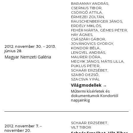
BARANYAY ANDRÁS
,
CSERNUS TIBOR
,
CSÖRGŐ ATTILA
,
ÉRMEZEI ZOLTÁN
,
RAUSCHENBERGER JÁNOS
,
ERDÉLY MIKLÓS
,
FEHÉR MÁRTA
,
GÉMES PÉTER
,
HÁY ÁGNES
,
CSÁSZÁRI GÁBOR
,
JOVÁNOVICS GYÖRGY
,
2012. november 30. ‒ 2013.
KONDOR BÉLA
,
június 28.
LENGYEL ANDRÁS
,
Magyar Nemzeti Galéria
MAURER DÓRA
,
MEGYIK JÁNOS
,
MÁTIS LILLA
,
PUKLUS PÉTER
,
SCHAÁR ERZSÉBET
,
SZABÓ DEZSŐ
,
SZACSVA Y PÁL
Világmodellek
→
Műtermi kísérletek és
dokumentumok Kondortól
napjainkig
SCHAÁR ERZSÉBET
,
2012. november 7. ‒
VILT TIBOR
november 20.