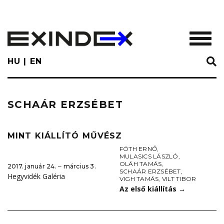
Skip
to
main
TOGGL
content
HU
EN
SCHAÁR ERZSÉBET
MINT KIÁLLÍTÓ MŰVÉSZ
FÓTH ERNŐ
,
MULASICS LÁSZLÓ
,
OLÁH TAMÁS
,
2017. január 24. ‒ március 3.
SCHAÁR ERZSÉBET
,
Hegyvidék Galéria
VIGH TAMÁS
,
VILT TIBOR
Az első kiállítás
→