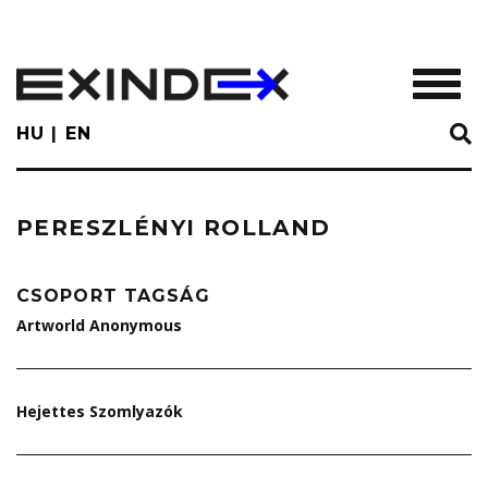
Skip
to
main
TOGGL
content
HU
EN
PERESZLÉNYI ROLLAND
CSOPORT TAGSÁG
Artworld Anonymous
Hejettes Szomlyazók