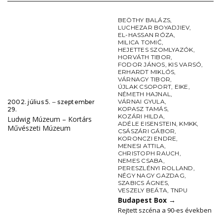
BEÖTHY BALÁZS
,
LUCHEZAR BOYADJIEV
,
EL-HASSAN RÓZA
,
MILICA TOMIĆ
,
HEJETTES SZOMLYAZÓK
,
HORVÁTH TIBOR
,
FODOR JÁNOS
,
KIS VARSÓ
,
ERHARDT MIKLÓS
,
VÁRNAGY TIBOR
,
ÚJLAK CSOPORT
,
EIKE
,
NÉMETH HAJNAL
,
VÁRNAI GYULA
,
2002. július 5. ‒ szeptember
KOPASZ TAMÁS
,
29.
KOZÁRI HILDA
,
Ludwig Múzeum – Kortárs
ADÉLE EISENSTEIN
,
KMKK
,
Művészeti Múzeum
CSÁSZÁRI GÁBOR
,
KORONCZI ENDRE
,
MENESI ATTILA
,
CHRISTOPH RAUCH
,
NEMES CSABA
,
PERESZLÉNYI ROLLAND
,
NÉGY NAGY GAZDAG
,
SZABICS ÁGNES
,
VESZELY BEÁTA
,
TNPU
Budapest Box
→
Rejtett szcéna a 90-es években