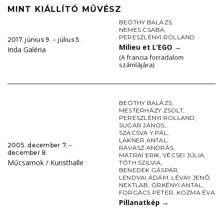
MINT KIÁLLÍTÓ MŰVÉSZ
BEÖTHY BALÁZS
,
NEMES CSABA
,
PERESZLÉNYI ROLLAND
2017. június 9. ‒ július 5.
Milieu et L’EGO
→
Inda Galéria
(A francia forradalom
számlájára)
BEÖTHY BALÁZS
,
MESTERHÁZY ZSOLT
,
PERESZLÉNYI ROLLAND
,
SUGÁR JÁNOS
,
SZACSVA Y PÁL
,
LAKNER ANTAL
,
2005. december 7. ‒
RAVASZ ANDRÁS
,
december 8.
MÁTRAI ERIK
,
VÉCSEI JÚLIA
,
Műcsarnok / Kunsthalle
TÓTH SZILVIA
,
BENEDEK GÁSPÁR
,
LENDVAI ÁDÁM
,
LÉVAY JENŐ
,
NEXTLAB
,
ÖRKÉNYI ANTAL
,
FORGÁCS PÉTER
,
KOZMA ÉVA
Pillanatkép
→