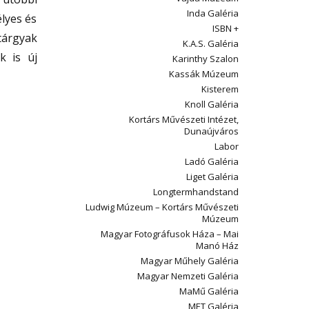
Inda Galéria
élyes és
ISBN +
 tárgyak
K.A.S. Galéria
k is új
Karinthy Szalon
Kassák Múzeum
Kisterem
Knoll Galéria
Kortárs Művészeti Intézet,
Dunaújváros
Labor
Ladó Galéria
Liget Galéria
Longtermhandstand
Ludwig Múzeum – Kortárs Művészeti
Múzeum
Magyar Fotográfusok Háza – Mai
Manó Ház
Magyar Műhely Galéria
Magyar Nemzeti Galéria
MaMű Galéria
MET Galéria