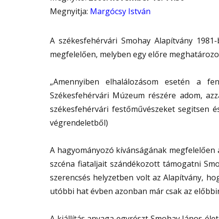
Megnyitja
:
Margócsy István
A székesfehérvári Smohay Alapítvány 1981-
megfelelően, melyben egy előre meghatározo
„Amennyiben elhalálozásom esetén a fe
Székesfehérvári Múzeum részére adom, azzal
székesfehérvári festőművészeket segitsen és
végrendeletből)
A hagyományozó kívánságának megfelelően az
szcéna fiataljait szándékozott támogatni Sm
szerencsés helyzetben volt az Alapítvány, hog
utóbbi hat évben azonban már csak az előbbir
A kiállítás anyaga egyrészt Smohay János él