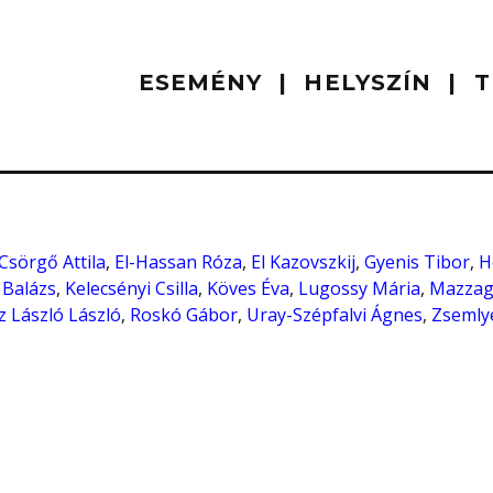
ESEMÉNY
HELYSZÍN
T
Csörgő Attila
,
El-Hassan Róza
,
El Kazovszkij
,
Gyenis Tibor
,
H
 Balázs
,
Kelecsényi Csilla
,
Köves Éva
,
Lugossy Mária
,
Mazza
z László László
,
Roskó Gábor
,
Uray-Szépfalvi Ágnes
,
Zsemly