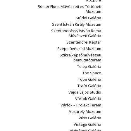
Központ
Rómer Flóris Művészeti és Történeti
Múzeum
Stúdió Galéria
Szent István Király Múzeum
Szentandrássy István Roma
Művészeti Galéria
Szentendrei Képtár
Szépművészeti Múzeum
Szikra képzőművészeti
bemutatóterem
Telep Galéria
The Space
Tobe Galéria
Trafó Galéria
Vajda Lajos Stúdió
Várfok Galéria
Várfok – Projekt Terem
Vasarely Múzeum
Viltin Galéria
Vintage Galéria
Vízivárosi Galéria