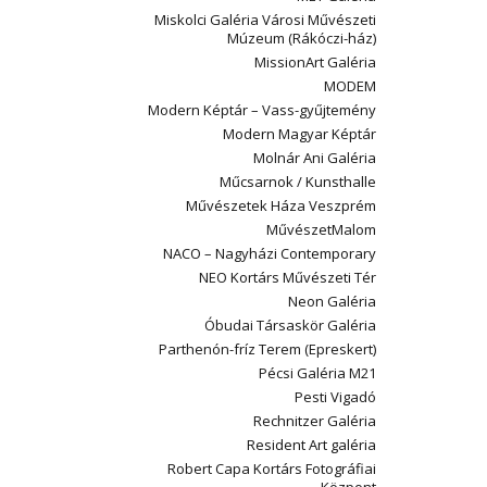
Miskolci Galéria Városi Művészeti
Múzeum (Rákóczi-ház)
MissionArt Galéria
MODEM
Modern Képtár – Vass-gyűjtemény
Modern Magyar Képtár
Molnár Ani Galéria
Műcsarnok / Kunsthalle
Művészetek Háza Veszprém
MűvészetMalom
NACO – Nagyházi Contemporary
NEO Kortárs Művészeti Tér
Neon Galéria
Óbudai Társaskör Galéria
Parthenón-fríz Terem (Epreskert)
Pécsi Galéria M21
Pesti Vigadó
Rechnitzer Galéria
Resident Art galéria
Robert Capa Kortárs Fotográfiai