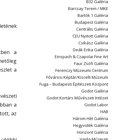
B32 Galéria
Barcsay Terem / MKE
Bartók 1 Galéria
Budapest Galéria
letének
Centrális Galéria
CEU Nyitott Galéria
Csikász Galéria
Deák Erika Galéria
tben a
Einspach & Czapolai Fine Art
hetőleg
Faur Zsófi Galéria
szlet a
Ferenczy Múzeumi Centrum
Fővárosi Képtár/Kiscelli Múzeum
Fuga – Budapesti Építészeti Központ
Godot Galéria
vészeti
Godot Kortárs Művészeti Intézet
abban a
Godot Labor
HAB
tott, az
Három Hét Galéria
Hegyvidék Galéria
Horizont Galéria
 utóbbi
Vajda Múzeum