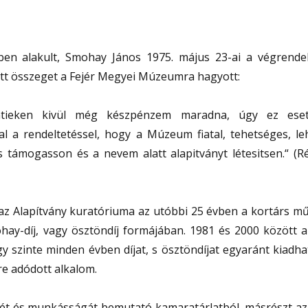
ben alakult, Smohay János 1975. május 23-ai a végrende
tt összeget a Fejér Megyei Múzeumra hagyott:
ntieken kivül még készpénzem maradna, úgy ez ese
 a rendeltetéssel, hogy a Múzeum fiatal, tehetséges, le
 támogasson és a nevem alatt alapitványt létesitsen.“ (Ré
 Alapítvány kuratóriuma az utóbbi 25 évben a kortárs mű
ohay-díj, vagy ösztöndíj formájában. 1981 és 2000 között 
y szinte minden évben díjat, s ösztöndíjat egyaránt kiadha
e adódott alkalom.
etét és munkásságát bemutató kamaratárlatból, másrészt az