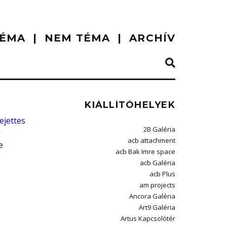
ÉMA
NEM TÉMA
ARCHÍV
KIÁLLÍTÓHELYEK
ejettes
2B Galéria
g
acb attachment
e
acb Bak Imre space
acb Galéria
acb Plus
am projects
Ancora Galéria
Art9 Galéria
Artus Kapcsolótér