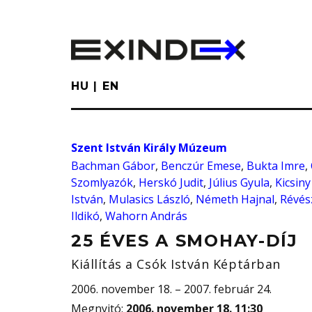
Skip
to
main
content
HU
EN
Szent István Király Múzeum
Bachman Gábor
,
Benczúr Emese
,
Bukta Imre
,
Szomlyazók
,
Herskó Judit
,
Július Gyula
,
Kicsiny
István
,
Mulasics László
,
Németh Hajnal
,
Révés
Ildikó
,
Wahorn András
25 ÉVES A SMOHAY-DÍJ
Kiállítás a Csók István Képtárban
2006. november 18. – 2007. február 24.
Megnyitó
:
2006. november 18. 11:30