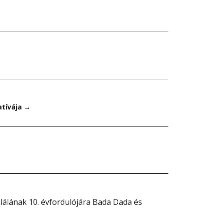
atívája
→
lálának 10. évfordulójára Bada Dada és