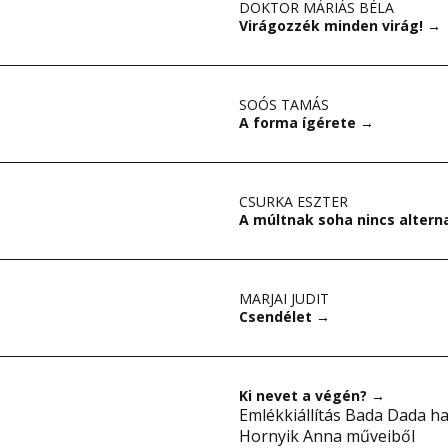
DOKTOR MÁRIÁS BÉLA
Virágozzék minden virág!
→
SOÓS TAMÁS
A forma ígérete
→
CSURKA ESZTER
A múltnak soha nincs altern
MARJAI JUDIT
Csendélet
→
Ki nevet a végén?
→
Emlékkiállítás Bada Dada ha
Hornyik Anna műveiből