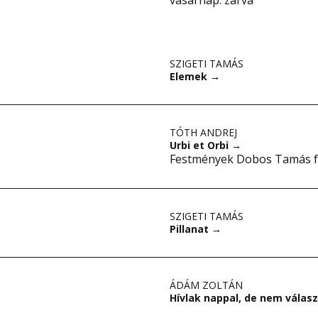
vasárnap: zárva
SZIGETI TAMÁS
Elemek
→
TÓTH ANDREJ
Urbi et Orbi
→
Festmények Dobos Tamás f
SZIGETI TAMÁS
Pillanat
→
ÁDÁM ZOLTÁN
Hívlak nappal, de nem válaszo