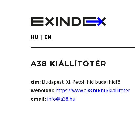
Skip
to
main
content
HU
EN
A38 KIÁLLÍTÓTÉR
cím:
Budapest, XI. Petőfi híd budai hídfő
weboldal:
https://www.a38.hu/hu/kiallitoter
email:
info@a38.hu