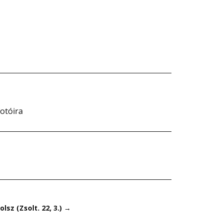
otóira
lsz (Zsolt. 22, 3.)
→