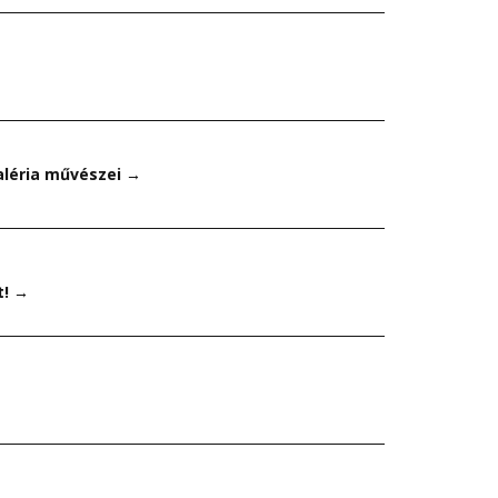
aléria művészei
→
t!
→