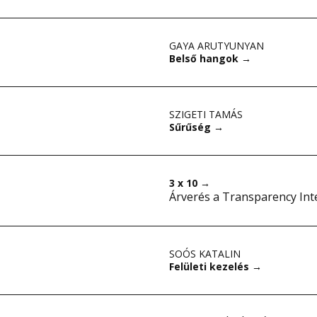
GAYA ARUTYUNYAN
Belső hangok
→
SZIGETI TAMÁS
Sűrűség
→
3 x 10
→
Árverés a Transparency Int
SOÓS KATALIN
Felületi kezelés
→