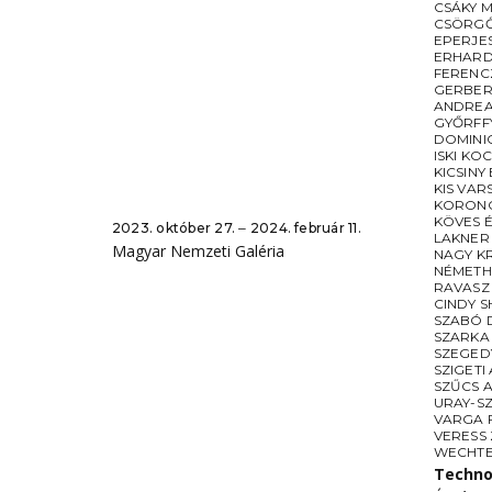
CSÁKY 
CSÖRGŐ
EPERJE
ERHARD
FERENC
GERBER
ANDREA
GYŐRFF
DOMINI
ISKI KO
KICSINY
KIS VAR
KORONC
KÖVES 
2023. október 27. ‒ 2024. február 11.
LAKNER
Magyar Nemzeti Galéria
NAGY K
NÉMETH
RAVASZ
CINDY 
SZABÓ 
SZARKA
SZEGED
SZIGETI
SZŰCS A
URAY-S
VARGA 
VERESS
WECHTE
Techno