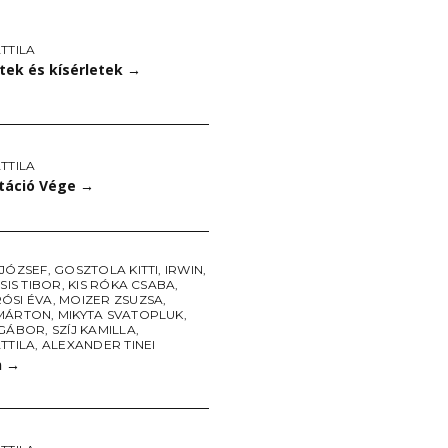
TTILA
tek és kísérletek
→
TTILA
itáció Vége
→
 JÓZSEF
,
GOSZTOLA KITTI
,
IRWIN
,
CSIS TIBOR
,
KIS RÓKA CSABA
,
ÓSI ÉVA
,
MOIZER ZSUZSA
,
MÁRTON
,
MIKYTA SVATOPLUK
,
 GÁBOR
,
SZÍJ KAMILLA
,
TTILA
,
ALEXANDER TINEI
n
→