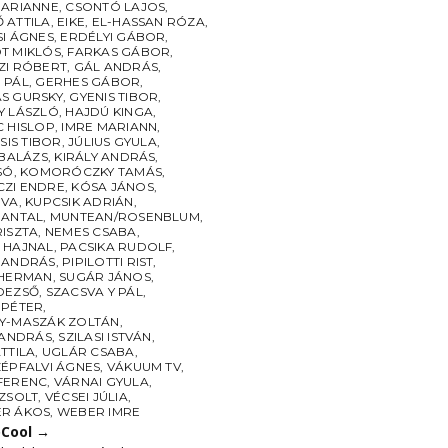
MARIANNE
,
CSONTÓ LAJOS
,
 ATTILA
,
EIKE
,
EL-HASSAN RÓZA
,
SI ÁGNES
,
ERDÉLYI GÁBOR
,
T MIKLÓS
,
FARKAS GÁBOR
,
ZI RÓBERT
,
GÁL ANDRÁS
,
 PÁL
,
GERHES GÁBOR
,
S GURSKY
,
GYENIS TIBOR
,
Y LÁSZLÓ
,
HAJDÚ KINGA
,
C HISLOP
,
IMRE MARIANN
,
CSIS TIBOR
,
JÚLIUS GYULA
,
 BALÁZS
,
KIRÁLY ANDRÁS
,
SÓ
,
KOMORÓCZKY TAMÁS
,
ZI ENDRE
,
KÓSA JÁNOS
,
ÉVA
,
KUPCSIK ADRIÁN
,
 ANTAL
,
MUNTEAN/ROSENBLUM
,
RISZTA
,
NEMES CSABA
,
 HAJNAL
,
PACSIKA RUDOLF
,
 ANDRÁS
,
PIPILOTTI RIST
,
SHERMAN
,
SUGÁR JÁNOS
,
DEZSŐ
,
SZACSVA Y PÁL
,
 PÉTER
,
Y-MASZÁK ZOLTÁN
,
 ANDRÁS
,
SZILASI ISTVÁN
,
TTILA
,
UGLÁR CSABA
,
ZÉPFALVI ÁGNES
,
VÁKUUM TV
,
FERENC
,
VÁRNAI GYULA
,
 ZSOLT
,
VÉCSEI JÚLIA
,
R ÁKOS
,
WEBER IMRE
Cool
→