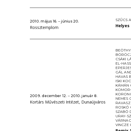
SZŰCS A
2010. május 16. ‒ június 20.
Helyes
Rossztemplom
BEÖTHY
BÖRÖC
CSÁKI L
EL-HAS
EPERJE
GÁL AN
HAVAS 
ISKI KO
KÁMÁN 
KOMORÓ
KORONC
2009. december 12. ‒ 2010. január 8.
NEMES 
Kortárs Művészeti Intézet, Dunaújváros
RAVASZ
ROSKÓ
SZABÓ 
URAY-S
VÁRNAG
VINCZE
Remix 