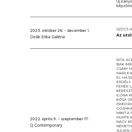
Új irány
képzőmű
SZŰCS A
2023. október 26. ‒ december 1.
Az utol
Deák Erika Galéria
RITA A
BAK IM
CSÁKY 
MARLEN
EL-HAS
ERDÉLY
FEHÉR 
KERESZ
ILONA K
KÓSA J
FRIEDR
GOSHK
MIKYTA
MUNTEA
2022. április 9. ‒ szeptember 17.
NAGY K
Q Contemporary
NÉMETH
JULIAN 