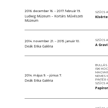
2016. december 16. ‒ 2017. február 19.
SZŰCS A
Ludwig Múzeum – Kortárs Művészeti
Kísérte
Múzeum
SZŰCS A
2014. november 21. ‒ 2015. január 10.
A Grav
Deák Erika Galéria
BULLÁS
ISKI KO
MAGYAR
2014. május 9. ‒ június 7.
NEMES 
PINTÉR
Deák Erika Galéria
SZŰCS A
Papíro