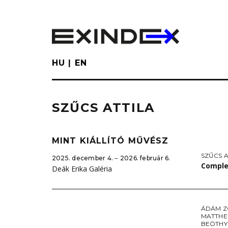
Skip
to
main
content
HU
EN
SZŰCS ATTILA
MINT KIÁLLÍTÓ MŰVÉSZ
SZŰCS A
2025. december 4. ‒ 2026. február 6.
Comple
Deák Erika Galéria
ÁDÁM Z
MATTHE
BEÖTHY