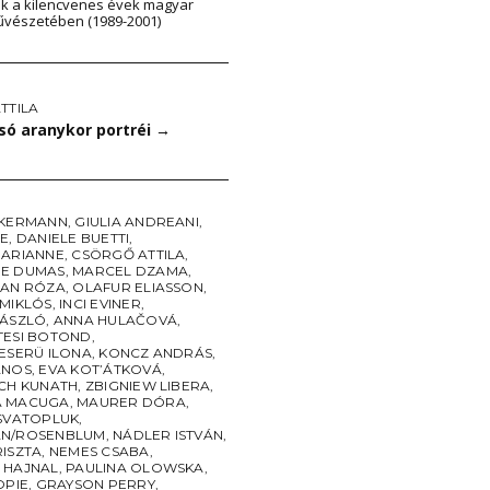
ok a kilencvenes évek magyar
vészetében (1989-2001)
TTILA
só aranykor portréi
→
CKERMANN
,
GIULIA ANDREANI
,
RE
,
DANIELE BUETTI
,
MARIANNE
,
CSÖRGŐ ATTILA
,
E DUMAS
,
MARCEL DZAMA
,
SAN RÓZA
,
OLAFUR ELIASSON
,
 MIKLÓS
,
INCI EVINER
,
LÁSZLÓ
,
ANNA HULAČOVÁ
,
TESI BOTOND
,
ESERÜ ILONA
,
KONCZ ANDRÁS
,
ÁNOS
,
EVA KOT’ÁTKOVÁ
,
ICH KUNATH
,
ZBIGNIEW LIBERA
,
A MACUGA
,
MAURER DÓRA
,
 SVATOPLUK
,
N/ROSENBLUM
,
NÁDLER ISTVÁN
,
RISZTA
,
NEMES CSABA
,
 HAJNAL
,
PAULINA OLOWSKA
,
OPIE
,
GRAYSON PERRY
,