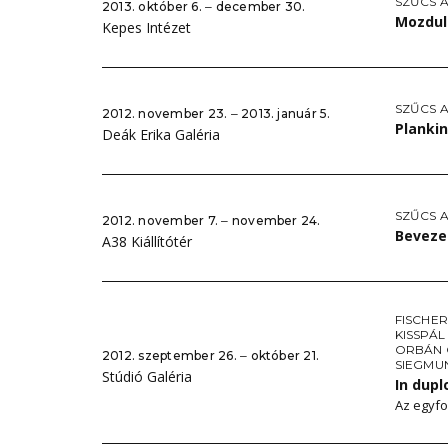
SZŰCS A
2013. október 6. ‒ december 30.
Mozdul
Kepes Intézet
SZŰCS A
2012. november 23. ‒ 2013. január 5.
Planki
Deák Erika Galéria
SZŰCS A
2012. november 7. ‒ november 24.
Beveze
A38 Kiállítótér
FISCHER
KISSPÁ
ORBÁN 
2012. szeptember 26. ‒ október 21.
SIEGMU
Stúdió Galéria
In dupl
Az egyfo