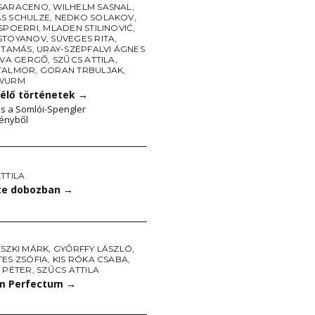
SARACENO
,
WILHELM SASNAL
,
S SCHULZE
,
NEDKO SOLAKOV
,
 SPOERRI
,
MLADEN STILINOVIĆ
,
STOYANOV
,
SÜVEGES RITA
,
 TAMÁS
,
URAY-SZÉPFALVI ÁGNES
OVA GERGŐ
,
SZŰCS ATTILA
,
TALMOR
,
GORAN TRBULJAK
,
 WURM
 élő történetek
→
s a Somlói-Spengler
ényből
TTILA
te dobozban
→
LSZKI MÁRK
,
GYŐRFFY LÁSZLÓ
,
ES ZSÓFIA
,
KIS RÓKA CSABA
,
 PÉTER
,
SZŰCS ATTILA
m Perfectum
→