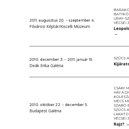
BARAKO
BATYKÓ
URAY-S
2011. augusztus 20. ‒ szeptember 4.
VÉCSEI 
Fővárosi Képtár/Kiscelli Múzeum
Leopol
→
SZŰCS A
2010. december 3. ‒ 2011. január 15.
Kijára
Deák Erika Galéria
CSÁKY 
HÁY ÁG
KOLESZ
MÉCS M
2010. október 22. ‒ december 5.
SZABÓ 
SZŰCS A
Budapest Galéria
LAKATO
VÉCSEI 
Rajz?