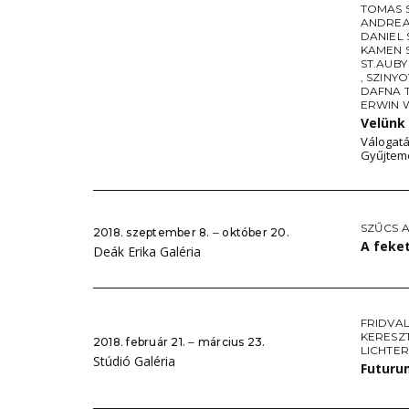
TOMAS 
ANDREA
DANIEL
KAMEN 
ST.AUBY
,
SZINY
DAFNA 
ERWIN
Velünk
Válogatá
Gyűjtem
SZŰCS A
2018. szeptember 8. ‒ október 20.
A feke
Deák Erika Galéria
FRIDVA
KERESZT
2018. február 21. ‒ március 23.
LICHTER
Stúdió Galéria
Futuru