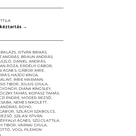
TTILA
 kéztartás
→
 BALÁZS
,
ISTVÁN BIRKÁS
,
Z ANDRÁS
,
BRAUN ANDRÁS
,
ÁSZLÓ
,
DÁNIEL ANDRÁS
,
SAN RÓZA
,
ERDÉLYI GÁBOR
,
SI ÁGNES
,
GÁBOR IMRE
,
DRÁS
,
HAJDÚ KINGA
,
BÁLINT
,
IMRE MARIANN
,
CSIS TIBOR
,
JÚLIUS GYULA
,
GYÖNGYI
,
DIANA KINGSLEY
,
CZKY TAMÁS
,
KOPASZ TAMÁS
,
ZI ENDRE
,
MÓDER REZSŐ
,
CSABA
,
NEMES NIKOLETT
,
 ANDRÁS
,
ROHO
,
 GÁBOR
,
SZILÁGYI SZABOLCS
,
DEZSŐ
,
SZILASI ISTVÁN
,
ZÉPFALVI ÁGNES
,
SZŰCS ATTILA
,
Y TIBOR
,
VÁRNAI GYULA
,
 OTTÓ
,
VOGL FILEMON
1.
→