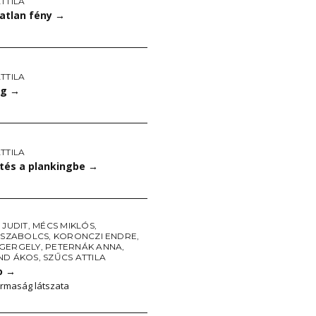
TTILA
atlan fény
→
TTILA
ng
→
TTILA
tés a plankingbe
→
 JUDIT
,
MÉCS MIKLÓS
,
L SZABOLCS
,
KORONCZI ENDRE
,
GERGELY
,
PETERNÁK ANNA
,
ND ÁKOS
,
SZŰCS ATTILA
o
→
rmaság látszata