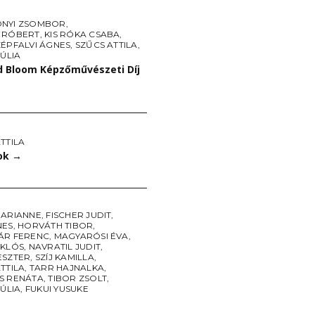
NYI ZSOMBOR
,
 RÓBERT
,
KIS RÓKA CSABA
,
ZÉPFALVI ÁGNES
,
SZŰCS ATTILA
,
JÚLIA
d Bloom Képzőművészeti Díj
TTILA
tok
→
MARIANNE
,
FISCHER JUDIT
,
NES
,
HORVÁTH TIBOR
,
ÁR FERENC
,
MAGYARÓSI ÉVA
,
IKLÓS
,
NAVRATIL JUDIT
,
ESZTER
,
SZÍJ KAMILLA
,
TTILA
,
TARR HAJNALKA
,
S RENÁTA
,
TIBOR ZSOLT
,
JÚLIA
,
FUKUI YUSUKE
→