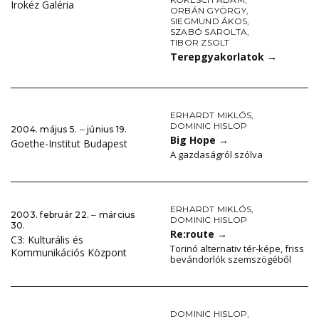
Irokéz Galéria
ORBÁN GYÖRGY
,
SIEGMUND ÁKOS
,
SZABÓ SAROLTA
,
TIBOR ZSOLT
Terepgyakorlatok
→
ERHARDT MIKLÓS
,
DOMINIC HISLOP
2004. május 5. ‒ június 19.
Big Hope
→
Goethe-Institut Budapest
A gazdaságról szólva
ERHARDT MIKLÓS
,
2003. február 22. ‒ március
DOMINIC HISLOP
30.
Re:route
→
C3: Kulturális és
Torinó alternativ tér-képe, friss
Kommunikációs Központ
bevándorlók szemszögéből
DOMINIC HISLOP
,