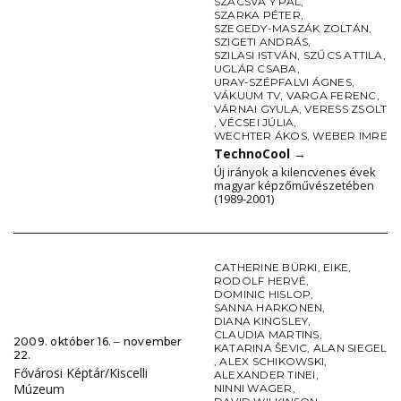
SZACSVA Y PÁL
,
SZARKA PÉTER
,
SZEGEDY-MASZÁK ZOLTÁN
,
SZIGETI ANDRÁS
,
SZILASI ISTVÁN
,
SZŰCS ATTILA
,
UGLÁR CSABA
,
URAY-SZÉPFALVI ÁGNES
,
VÁKUUM TV
,
VARGA FERENC
,
VÁRNAI GYULA
,
VERESS ZSOLT
,
VÉCSEI JÚLIA
,
WECHTER ÁKOS
,
WEBER IMRE
TechnoCool
→
Új irányok a kilencvenes évek
magyar képzőművészetében
(1989-2001)
CATHERINE BÜRKI
,
EIKE
,
RODOLF HERVÉ
,
DOMINIC HISLOP
,
SANNA HARKONEN
,
DIANA KINGSLEY
,
CLAUDIA MARTINS
,
2009. október 16. ‒ november
KATARINA ŠEVIC
,
ALAN SIEGEL
22.
,
ALEX SCHIKOWSKI
,
Fővárosi Képtár/Kiscelli
ALEXANDER TINEI
,
Múzeum
NINNI WAGER
,