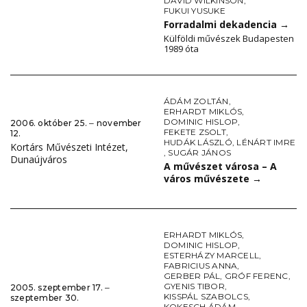
DAVID WILKINSON
,
FUKUI YUSUKE
Forradalmi dekadencia
→
Külföldi művészek Budapesten
1989 óta
ÁDÁM ZOLTÁN
,
ERHARDT MIKLÓS
,
DOMINIC HISLOP
,
2006. október 25. ‒ november
FEKETE ZSOLT
,
12.
HUDÁK LÁSZLÓ
,
LÉNÁRT IMRE
Kortárs Művészeti Intézet,
,
SUGÁR JÁNOS
Dunaújváros
A művészet városa – A
város művészete
→
ERHARDT MIKLÓS
,
DOMINIC HISLOP
,
ESTERHÁZY MARCELL
,
FABRICIUS ANNA
,
GERBER PÁL
,
GRÓF FERENC
,
GYENIS TIBOR
,
2005. szeptember 17. ‒
KISSPÁL SZABOLCS
,
szeptember 30.
KOKESCH ÁDÁM
,