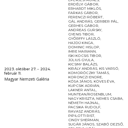
ERDÉLYI GÁBOR
,
ERHARDT MIKLÓS
,
FARKAS GÁBOR
,
FERENCZI RÓBERT
,
GÁL ANDRÁS
,
GERBER PÁL
,
GERHES GÁBOR
,
ANDREAS GURSKY
,
GYENIS TIBOR
,
GYŐRFFY LÁSZLÓ
,
HAJDÚ KINGA
,
DOMINIC HISLOP
,
IMRE MARIANN
,
ISKI KOCSIS TIBOR
,
JÚLIUS GYULA
,
KICSINY BALÁZS
,
KIRÁLY ANDRÁS
,
KIS VARSÓ
,
2023. október 27. ‒ 2024.
KOMORÓCZKY TAMÁS
,
február 11.
KORONCZI ENDRE
,
Magyar Nemzeti Galéria
KÓSA JÁNOS
,
KÖVES ÉVA
,
KUPCSIK ADRIÁN
,
LAKNER ANTAL
,
MUNTEAN/ROSENBLUM
,
NAGY KRISZTA
,
NEMES CSABA
,
NÉMETH HAJNAL
,
PACSIKA RUDOLF
,
RAVASZ ANDRÁS
,
PIPILOTTI RIST
,
CINDY SHERMAN
,
SUGÁR JÁNOS
,
SZABÓ DEZSŐ
,