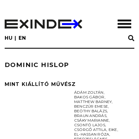
Skip
to
main
TOGGL
content
HU
EN
DOMINIC HISLOP
MINT KIÁLLÍTÓ MŰVÉSZ
ÁDÁM ZOLTÁN
,
BAKOS GÁBOR
,
MATTHEW BARNEY
,
BENCZÚR EMESE
,
BEÖTHY BALÁZS
,
BRAUN ANDRÁS
,
CSÁKY MARIANNE
,
CSONTÓ LAJOS
,
CSÖRGŐ ATTILA
,
EIKE
,
EL-HASSAN RÓZA
,
EPERJESI ÁGNES
,