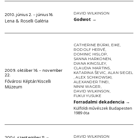
DAVID WILKINSON
2010. június 2. ‒ június 16.
Godwot
→
Lena & Roselli Galéria
CATHERINE BÜRKI
,
EIKE
,
RODOLF HERVÉ
,
DOMINIC HISLOP
,
SANNA HARKONEN
,
DIANA KINGSLEY
,
CLAUDIA MARTINS
,
2009. október 16. ‒ november
KATARINA ŠEVIC
,
ALAN SIEGEL
22.
,
ALEX SCHIKOWSKI
,
Fővárosi Képtár/Kiscelli
ALEXANDER TINEI
,
Múzeum
NINNI WAGER
,
DAVID WILKINSON
,
FUKUI YUSUKE
Forradalmi dekadencia
→
Külföldi művészek Budapesten
1989 óta
DAVID WILKINSON
2004. szeptember 11. ‒