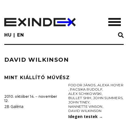
Skip
to
main
TOGGL
content
HU
EN
DAVID WILKINSON
MINT KIÁLLÍTÓ MŰVÉSZ
FODOR JÁNOS
,
ALEXA HOYER
,
PACSIKA RUDOLF
,
ALEX SCHIKOWSKI
,
2010. október 14. ‒ november
BULLET SHIH
,
JOHN SUMMERS
,
12.
JOHN TINEY
,
2B Galéria
NANNETTE VINSON
,
DAVID WILKINSON
Idegen testek
→