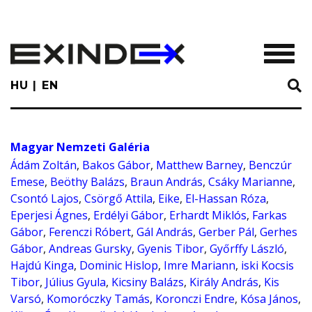
Skip
to
main
TOGGL
content
HU
EN
Magyar Nemzeti Galéria
Ádám Zoltán
,
Bakos Gábor
,
Matthew Barney
,
Benczúr
Emese
,
Beöthy Balázs
,
Braun András
,
Csáky Marianne
,
Csontó Lajos
,
Csörgő Attila
,
Eike
,
El-Hassan Róza
,
Eperjesi Ágnes
,
Erdélyi Gábor
,
Erhardt Miklós
,
Farkas
Gábor
,
Ferenczi Róbert
,
Gál András
,
Gerber Pál
,
Gerhes
Gábor
,
Andreas Gursky
,
Gyenis Tibor
,
Győrffy László
,
Hajdú Kinga
,
Dominic Hislop
,
Imre Mariann
,
iski Kocsis
Tibor
,
Július Gyula
,
Kicsiny Balázs
,
Király András
,
Kis
Varsó
,
Komoróczky Tamás
,
Koronczi Endre
,
Kósa János
,