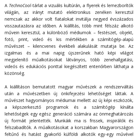
A
TechnoCool
-tárlat a vizuális kultúrán, a flyerek és lemezborítók
világán, az irányt mutató elektronikus zenéken keresztül
nemcsak az akkor volt fiatalokat invitálja negyed évszázados
visszautazásra az időben. A kiállítás, több mint félszáz alkotó
művein keresztül, a különböző médiumok – festészet, objekt,
fotó, print, videó és kis mértékben a számítógép-alapú
művészet – kilencvenes évekbeli alakulását mutatja be. Az
izgalmas és a mai napig újszerűnek ható képi világot
megjelenítő műalkotásokat látványos, több zenehallgatási,
videós és edukációs ponttal kiegészített enteriőrben láthatja a
közönség.
A kiállításon bemutatott magyar művészek a rendszerváltás
után a művészetben új önkifejezési lehetőséget láttak. A
művészet hagyományos médiumai mellett az új képi eszközök,
a képszerkesztő programok és a számítógép kínálta
lehetőségek egy egész generáció számára az önmeghatározás
új formáit jelentették. Munkáik ma is frissek, inspirálók és
felszabadítók. A műalkotásokat a korszakban Magyarországon
feltűnő és hatást gyakorló külföldi alkotók egy-egy művével