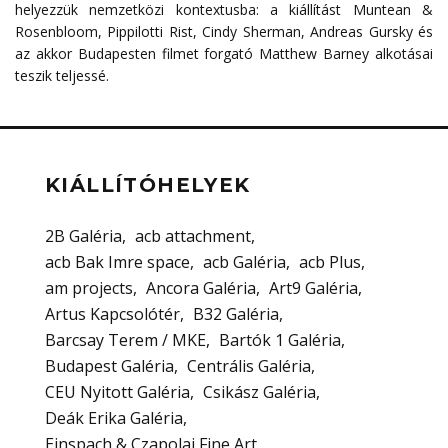
helyezzük nemzetközi kontextusba: a kiállítást Muntean &
Rosenbloom, Pippilotti Rist, Cindy Sherman, Andreas Gursky és
az akkor Budapesten filmet forgató Matthew Barney alkotásai
teszik teljessé.
KIÁLLÍTÓHELYEK
2B Galéria
acb attachment
acb Bak Imre space
acb Galéria
acb Plus
am projects
Ancora Galéria
Art9 Galéria
Artus Kapcsolótér
B32 Galéria
Barcsay Terem / MKE
Bartók 1 Galéria
Budapest Galéria
Centrális Galéria
CEU Nyitott Galéria
Csikász Galéria
Deák Erika Galéria
Einspach & Czapolai Fine Art