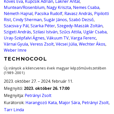
Köves Éva
,
Kupcsik Adrián
,
Lakner Antal
,
Muntean/Rosenblum
,
Nagy Kriszta
,
Nemes Csaba
,
Németh Hajnal
,
Pacsika Rudolf
,
Ravasz András
,
Pipilotti
Rist
,
Cindy Sherman
,
Sugár János
,
Szabó Dezső
,
Szacsva y Pál
,
Szarka Péter
,
Szegedy-Maszák Zoltán
,
Szigeti András
,
Szilasi István
,
Szűcs Attila
,
Uglár Csaba
,
Uray-Szépfalvi Ágnes
,
Vákuum TV
,
Varga Ferenc
,
Várnai Gyula
,
Veress Zsolt
,
Vécsei Júlia
,
Wechter Ákos
,
Weber Imre
TECHNOCOOL
Új irányok a kilencvenes évek magyar képzőművészetében
(1989-2001)
2023. október 27. – 2024. február 11.
Megnyitó
:
2023. október 26. 17:00
Megnyitja
:
Petrányi Zsolt
Kurátorok
:
Harangozó Kata
,
Major Sára
,
Petrányi Zsolt
,
Tarr Linda