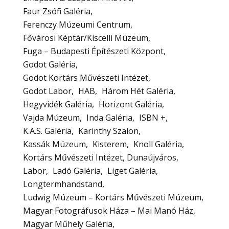
Faur Zsófi Galéria
Ferenczy Múzeumi Centrum
Fővárosi Képtár/Kiscelli Múzeum
Fuga – Budapesti Építészeti Központ
Godot Galéria
Godot Kortárs Művészeti Intézet
Godot Labor
HAB
Három Hét Galéria
Hegyvidék Galéria
Horizont Galéria
Vajda Múzeum
Inda Galéria
ISBN +
K.A.S. Galéria
Karinthy Szalon
Kassák Múzeum
Kisterem
Knoll Galéria
Kortárs Művészeti Intézet, Dunaújváros
Labor
Ladó Galéria
Liget Galéria
Longtermhandstand
Ludwig Múzeum – Kortárs Művészeti Múzeum
Magyar Fotográfusok Háza – Mai Manó Ház
Magyar Műhely Galéria