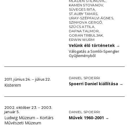
MLADEN STILINOVIĆ
,
KAMEN STOYANOV
,
SÜVEGES RITA
,
ST.AUBY TAMÁS
,
URAY-SZÉPFALVI ÁGNES
,
SZINYOVA GERGŐ
,
SZŰCS ATTILA
,
DAFNA TALMOR
,
GORAN TRBULJAK
,
ERWIN WURM
Velünk élő történetek
→
Válogatás a Somlói-Spengler
Gyűjteményből
DANIEL SPOERRI
2011. június 24. ‒ július 22.
Spoerri Daniel kiállítása
→
Kisterem
2002. október 23. ‒ 2003.
DANIEL SPOERRI
január 5.
Művek 1960-2001
→
Ludwig Múzeum – Kortárs
Művészeti Múzeum