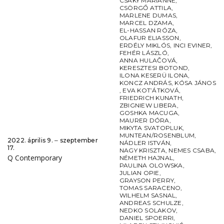
CSÁKY MARIANNE
,
CSÖRGŐ ATTILA
,
MARLENE DUMAS
,
MARCEL DZAMA
,
EL-HASSAN RÓZA
,
OLAFUR ELIASSON
,
ERDÉLY MIKLÓS
,
INCI EVINER
,
FEHÉR LÁSZLÓ
,
ANNA HULAČOVÁ
,
KERESZTESI BOTOND
,
ILONA KESERÜ ILONA
,
KONCZ ANDRÁS
,
KÓSA JÁNOS
,
EVA KOT’ÁTKOVÁ
,
FRIEDRICH KUNATH
,
ZBIGNIEW LIBERA
,
GOSHKA MACUGA
,
MAURER DÓRA
,
MIKYTA SVATOPLUK
,
MUNTEAN/ROSENBLUM
,
2022. április 9. ‒ szeptember
NÁDLER ISTVÁN
,
17.
NAGY KRISZTA
,
NEMES CSABA
,
Q Contemporary
NÉMETH HAJNAL
,
PAULINA OLOWSKA
,
JULIAN OPIE
,
GRAYSON PERRY
,
TOMAS SARACENO
,
WILHELM SASNAL
,
ANDREAS SCHULZE
,
NEDKO SOLAKOV
,
DANIEL SPOERRI
,