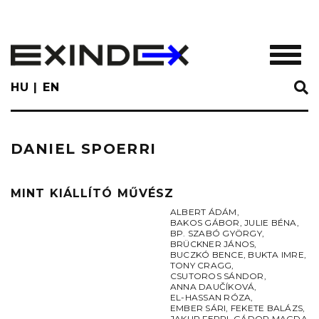
Skip
to
main
TOGGL
content
HU
EN
DANIEL SPOERRI
MINT KIÁLLÍTÓ MŰVÉSZ
ALBERT ÁDÁM
,
BAKOS GÁBOR
,
JULIE BÉNA
,
BP. SZABÓ GYÖRGY
,
BRÜCKNER JÁNOS
,
BUCZKÓ BENCE
,
BUKTA IMRE
,
TONY CRAGG
,
CSUTOROS SÁNDOR
,
ANNA DAUČÍKOVÁ
,
EL-HASSAN RÓZA
,
EMBER SÁRI
,
FEKETE BALÁZS
,
JAKUP FERRI
,
GÁDOR MAGDA