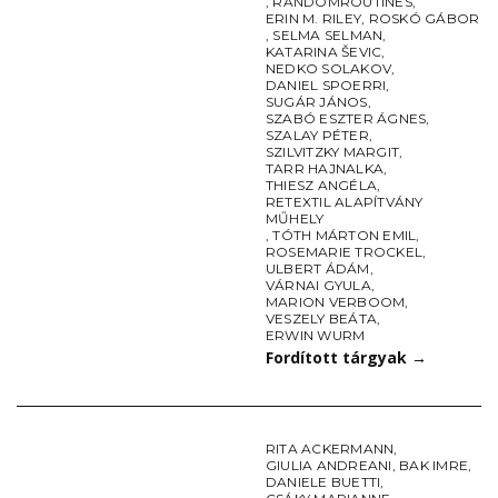
,
RANDOMROUTINES
,
ERIN M. RILEY
,
ROSKÓ GÁBOR
,
SELMA SELMAN
,
KATARINA ŠEVIC
,
NEDKO SOLAKOV
,
DANIEL SPOERRI
,
SUGÁR JÁNOS
,
SZABÓ ESZTER ÁGNES
,
SZALAY PÉTER
,
SZILVITZKY MARGIT
,
TARR HAJNALKA
,
THIESZ ANGÉLA
,
RETEXTIL ALAPÍTVÁNY
MŰHELY
,
TÓTH MÁRTON EMIL
,
ROSEMARIE TROCKEL
,
ULBERT ÁDÁM
,
VÁRNAI GYULA
,
MARION VERBOOM
,
VESZELY BEÁTA
,
ERWIN WURM
Fordított tárgyak
→
RITA ACKERMANN
,
GIULIA ANDREANI
,
BAK IMRE
,
DANIELE BUETTI
,