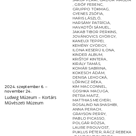
,
GRÓF FERENC
,
GRUPPO TÖKMAG
,
GYENES ZSÓFIA
,
HARIS LÁSZLÓ
,
HARSÁNY PATRÍCIA
,
HAVADTŐI SÁMUEL
,
JAKAB TIBOR PERKINS
,
JOVÁNOVICS GYÖRGY
,
KANEUJI TEPPEI
,
KEMÉNY GYÖRGY
,
ILONA KESERÜ ILONA
,
KINDER ALBUM
,
KRIŠTOF KINTERA
,
KIRÁLY TAMÁS
,
KOMÁR SABRINA
,
KOKESCH ÁDÁM
,
DENISA LEHOCKÁ
,
LŐRINCZ RÉKA
,
KIM MACCONNEL
,
2024. szeptember 6. ‒
GOSHKA MACUGA
,
november 24.
PETRA MAITZ
,
Ludwig Múzeum – Kortárs
MATTHIAS MEGYERI
,
Művészeti Múzeum
ROSALIND NASHASHIBI
,
ANNA PERACH
,
GRAYSON PERRY
,
PABLO PICASSO
,
POLGÁR RÓZSA
,
LAURE PROUVOST
,
PUKLUS PÉTER
,
RÁCZ REBEKA