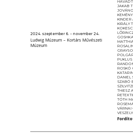
HAVADT
JAKAB T
JOVÁNO
KEMÉNY
KINDER
KIRÁLY 
KOKESC
LŐRINC
2024. szeptember 6. ‒ november 24.
GOSHK
Ludwig Múzeum – Kortárs Művészeti
MATTHI
Múzeum
ROSALI
GRAYSO
POLGÁR
PUKLUS
RANDO
ROSKÓ
KATARIN
DANIEL
SZABÓ 
SZILVIT
THIESZ
RETEXTI
TÓTH M
ROSEMA
VÁRNAI
VESZEL
Fordít