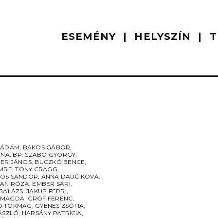
ESEMÉNY
HELYSZÍN
T
 ÁDÁM
,
BAKOS GÁBOR
,
ÉNA
,
BP. SZABÓ GYÖRGY
,
ER JÁNOS
,
BUCZKÓ BENCE
,
IMRE
,
TONY CRAGG
,
OS SÁNDOR
,
ANNA DAUČÍKOVÁ
,
SAN RÓZA
,
EMBER SÁRI
,
 BALÁZS
,
JAKUP FERRI
,
 MAGDA
,
GRÓF FERENC
,
O TÖKMAG
,
GYENES ZSÓFIA
,
LÁSZLÓ
,
HARSÁNY PATRÍCIA
,