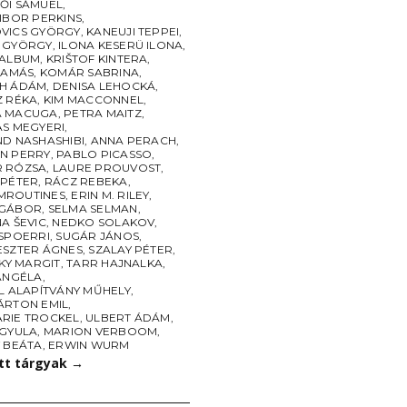
ŐI SÁMUEL
,
IBOR PERKINS
,
VICS GYÖRGY
,
KANEUJI TEPPEI
,
 GYÖRGY
,
ILONA KESERÜ ILONA
,
 ALBUM
,
KRIŠTOF KINTERA
,
TAMÁS
,
KOMÁR SABRINA
,
H ÁDÁM
,
DENISA LEHOCKÁ
,
Z RÉKA
,
KIM MACCONNEL
,
A MACUGA
,
PETRA MAITZ
,
AS MEGYERI
,
ND NASHASHIBI
,
ANNA PERACH
,
N PERRY
,
PABLO PICASSO
,
 RÓZSA
,
LAURE PROUVOST
,
 PÉTER
,
RÁCZ REBEKA
,
MROUTINES
,
ERIN M. RILEY
,
 GÁBOR
,
SELMA SELMAN
,
A ŠEVIC
,
NEDKO SOLAKOV
,
 SPOERRI
,
SUGÁR JÁNOS
,
ESZTER ÁGNES
,
SZALAY PÉTER
,
ZKY MARGIT
,
TARR HAJNALKA
,
 ANGÉLA
,
L ALAPÍTVÁNY MŰHELY
,
ÁRTON EMIL
,
RIE TROCKEL
,
ULBERT ÁDÁM
,
 GYULA
,
MARION VERBOOM
,
Y BEÁTA
,
ERWIN WURM
ott tárgyak
→