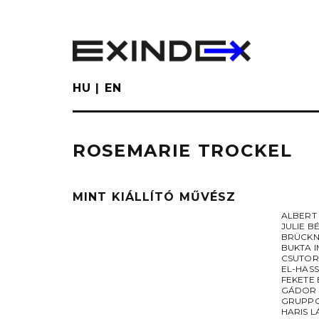
Skip
to
main
content
HU
EN
ROSEMARIE TROCKEL
MINT KIÁLLÍTÓ MŰVÉSZ
ALBERT
JULIE B
BRÜCKN
BUKTA 
CSUTOR
EL-HAS
FEKETE
GÁDOR
GRUPP
HARIS 