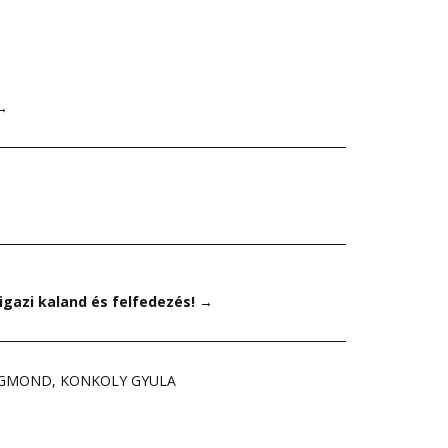
→
 igazi kaland és felfedezés!
→
IGMOND
,
KONKOLY GYULA