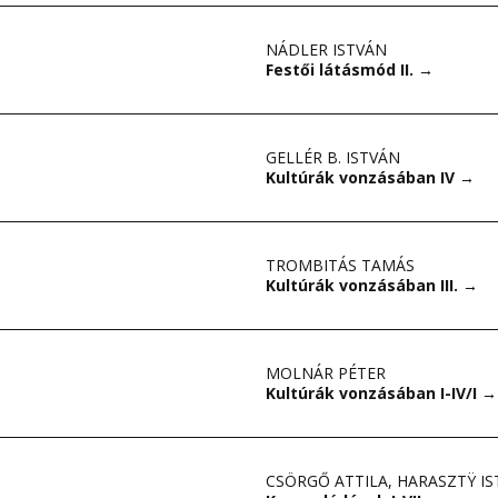
NÁDLER ISTVÁN
Festői látásmód II.
→
GELLÉR B. ISTVÁN
Kultúrák vonzásában IV
→
TROMBITÁS TAMÁS
Kultúrák vonzásában III.
→
MOLNÁR PÉTER
Kultúrák vonzásában I-IV/I
→
CSÖRGŐ ATTILA
,
HARASZTŸ IS