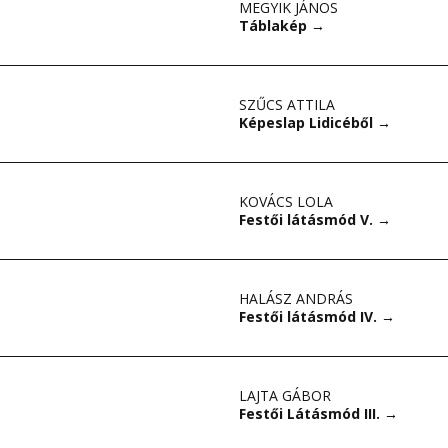
MEGYIK JÁNOS
Táblakép
→
SZŰCS ATTILA
Képeslap Lidicéből
→
KOVÁCS LOLA
Festői látásmód V.
→
HALÁSZ ANDRÁS
Festői látásmód IV.
→
LAJTA GÁBOR
Festői Látásmód III.
→