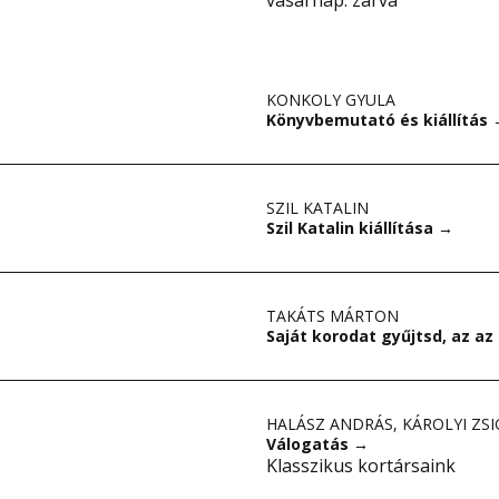
vasárnap: zárva
KONKOLY GYULA
Könyvbemutató és kiállítás
SZIL KATALIN
Szil Katalin kiállítása
→
TAKÁTS MÁRTON
Saját korodat gyűjtsd, az az
HALÁSZ ANDRÁS
,
KÁROLYI ZS
Válogatás
→
Klasszikus kortársaink