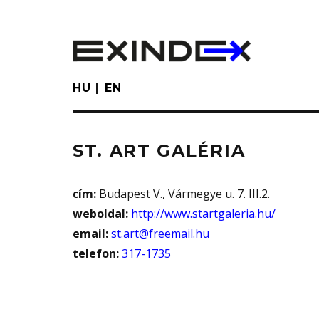
Skip
to
main
content
HU
EN
ST. ART GALÉRIA
cím:
Budapest V., Vármegye u. 7. III.2.
weboldal:
http://www.startgaleria.hu/
email:
st.art@freemail.hu
telefon:
317-1735