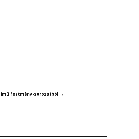
című festmény-sorozatból
→