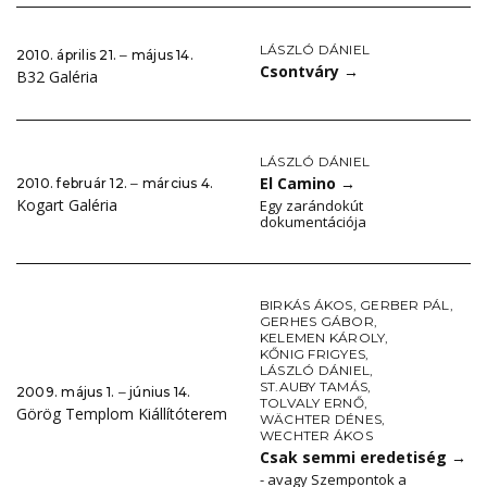
LÁSZLÓ DÁNIEL
2010. április 21. ‒ május 14.
Csontváry
→
B32 Galéria
LÁSZLÓ DÁNIEL
El Camino
→
2010. február 12. ‒ március 4.
Kogart Galéria
Egy zarándokút
dokumentációja
BIRKÁS ÁKOS
,
GERBER PÁL
,
GERHES GÁBOR
,
KELEMEN KÁROLY
,
KŐNIG FRIGYES
,
LÁSZLÓ DÁNIEL
,
ST.AUBY TAMÁS
,
2009. május 1. ‒ június 14.
TOLVALY ERNŐ
,
Görög Templom Kiállítóterem
WÄCHTER DÉNES
,
WECHTER ÁKOS
Csak semmi eredetiség
→
- avagy Szempontok a