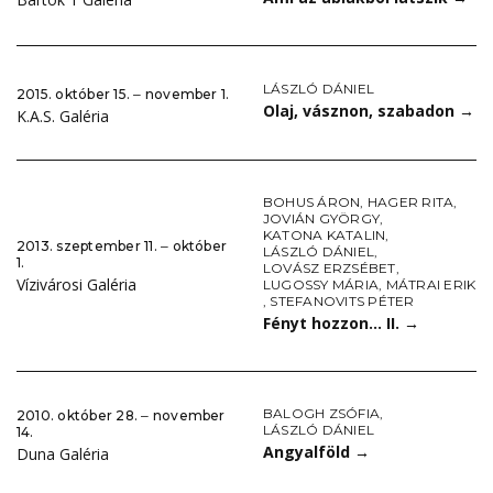
LÁSZLÓ DÁNIEL
2015. október 15. ‒ november 1.
Olaj, vásznon, szabadon
→
K.A.S. Galéria
BOHUS ÁRON
,
HAGER RITA
,
JOVIÁN GYÖRGY
,
KATONA KATALIN
,
2013. szeptember 11. ‒ október
LÁSZLÓ DÁNIEL
,
1.
LOVÁSZ ERZSÉBET
,
Vízivárosi Galéria
LUGOSSY MÁRIA
,
MÁTRAI ERIK
,
STEFANOVITS PÉTER
Fényt hozzon… II.
→
BALOGH ZSÓFIA
,
2010. október 28. ‒ november
LÁSZLÓ DÁNIEL
14.
Angyalföld
→
Duna Galéria