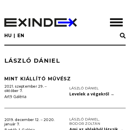
Skip
to
main
TOGGL
content
HU
EN
LÁSZLÓ DÁNIEL
MINT KIÁLLÍTÓ MŰVÉSZ
2021. szeptember 29. ‒
LÁSZLÓ DÁNIEL
október 7.
Levelek a végekről
→
Art9 Galéria
LÁSZLÓ DÁNIEL
,
2019. december 12. ‒ 2020.
BODOR ZOLTÁN
január 7.
Ami az ablakból látszik
→
Bartók 1 Galéria