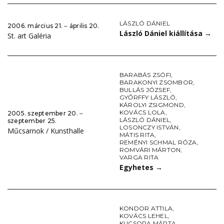
LÁSZLÓ DÁNIEL
2006. március 21. ‒ április 20.
László Dániel kiállítása
→
St. art Galéria
BARABÁS ZSÓFI
,
BARAKONYI ZSOMBOR
,
BULLÁS JÓZSEF
,
GYŐRFFY LÁSZLÓ
,
KÁROLYI ZSIGMOND
,
KOVÁCS LOLA
,
2005. szeptember 20. ‒
LÁSZLÓ DÁNIEL
,
szeptember 25.
LOSONCZY ISTVÁN
,
Műcsarnok / Kunsthalle
MÁTIS RITA
,
REMÉNYI SCHMAL RÓZA
,
ROMVÁRI MÁRTON
,
VARGA RITA
Egyhetes
→
KONDOR ATTILA
,
KOVÁCS LEHEL
,
KUCSORA MÁRTA
,