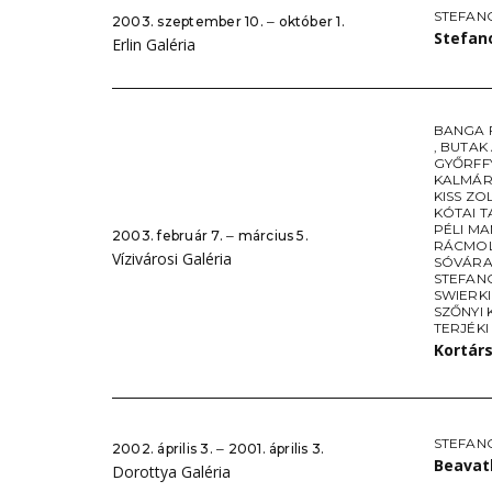
STEFAN
2003. szeptember 10. ‒ október 1.
Stefano
Erlin Galéria
BANGA 
,
BUTAK
GYŐRFF
KALMÁR
KISS ZO
KÓTAI 
PÉLI M
2003. február 7. ‒ március 5.
RÁCMO
Vízivárosi Galéria
SÓVÁRA
STEFAN
SWIERK
SZŐNYI 
TERJÉKI
Kortárs
STEFAN
2002. április 3. ‒ 2001. április 3.
Beavat
Dorottya Galéria