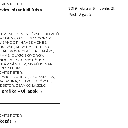
OVITS PÉTER
2019. február 6. ‒ április 21.
vits Péter kiállítása
→
Pesti Vigadó
FERENC
,
BENES JÓZSEF
,
BORGÓ
 ANDRÁS
,
GALLUSZ GYÖNGYI
,
Y SÁNDOR
,
HAÁSZ ÁGNES
,
 ISTVÁN
,
KÉRY BÁLINT BENCE
,
LTÁN
,
KOVÁCS PÉTER BALÁZS
,
TAMÁS
,
OLAJOS GYÖRGY
,
ANDULA
,
PRUTKAY PÉTER
,
LNÁR SÁNDOR
,
SINKÓ ISTVÁN
,
DI VALÉRIA
,
OVITS PÉTER
,
IEWICZ RÓBERT
,
SZÍJ KAMILLA
,
KRISZTINA
,
SZURCSIK JÓZSEF
,
 ESZTER
,
ZSANKÓ LÁSZLÓ
 grafika – Új lapok
→
OVITS PÉTER
kozás
→