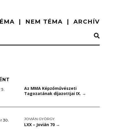
ÉMA
NEM TÉMA
ARCHÍV
ÉNT
Az MMA Képzőművészeti
 5.
Tagozatának díjazottjai IX.
→
JOVIÁN GYÖRGY
r 30.
LXX – Jovián 70
→