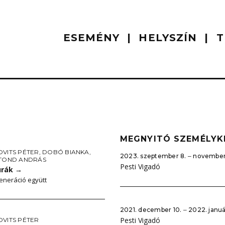
ESEMÉNY
HELYSZÍN
T
MEGNYITÓ SZEMÉLYK
OVITS PÉTER
,
DOBÓ BIANKA
,
2023. szeptember 8. ‒ november
OTOND ANDRÁS
Pesti Vigadó
úrák
→
neráció együtt
2021. december 10. ‒ 2022. januá
Pesti Vigadó
OVITS PÉTER