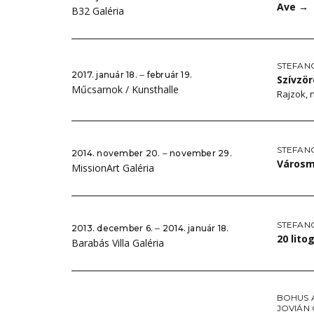
Ave
→
B32 Galéria
STEFAN
2017. január 18. ‒ február 19.
Szívzör
Műcsarnok / Kunsthalle
Rajzok, 
STEFAN
2014. november 20. ‒ november 29.
Városm
MissionArt Galéria
STEFAN
2013. december 6. ‒ 2014. január 18.
20 lito
Barabás Villa Galéria
BOHUS 
JOVIÁN