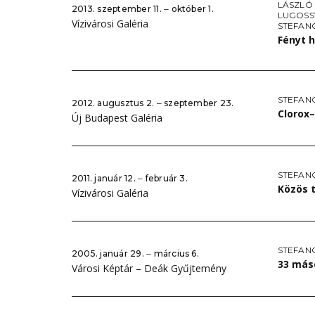
LÁSZLÓ
2013. szeptember 11. ‒ október 1.
LUGOSS
Vízivárosi Galéria
STEFAN
Fényt h
STEFAN
2012. augusztus 2. ‒ szeptember 23.
Clorox
Új Budapest Galéria
STEFAN
2011. január 12. ‒ február 3.
Közös 
Vízivárosi Galéria
STEFAN
2005. január 29. ‒ március 6.
33 más
Városi Képtár – Deák Gyűjtemény