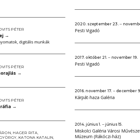
2020. szeptember 23. ‒ novembe
OVITS PÉTER
Pesti Vigadó
ej
→
nyomatok, digitális munkák
2017. október 21. ‒ november 19.
Pesti Vigadó
OVITS PÉTER
orajlás
→
2016. november 17. ‒ december 9
Kárpát-haza Galéria
OVITS PÉTER
gráfia
→
2014. június 1. ‒ június 15.
Miskolci Galéria Városi Művésze
ÁRON
,
HAGER RITA
,
Múzeum (Rákóczi-ház)
 GYÖRGY
,
KATONA KATALIN
,