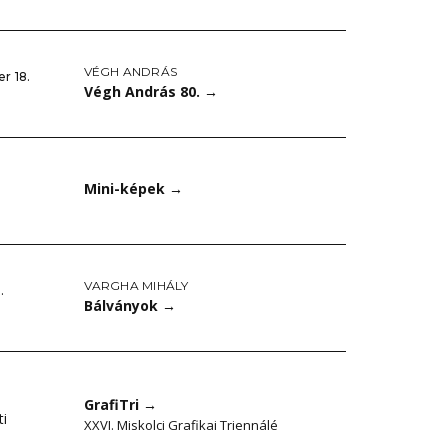
VÉGH ANDRÁS
r 18.
Végh András 80.
→
Mini-képek
→
VARGHA MIHÁLY
.
Bálványok
→
GrafiTri
→
ti
XXVI. Miskolci Grafikai Triennálé