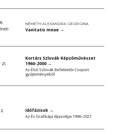
6.
NÉMETH ALEXANDRA GEORGINA
éneti
Vanitatis meae
→
Kortárs Szlovák Képzőművészet
1960-2000
→
 21.
Az Első Szlovák Befektetői Csoport
gyűjteményéből
Időfázisok
→
22.
Az Év Grafikája díjazottjai 1996–2021