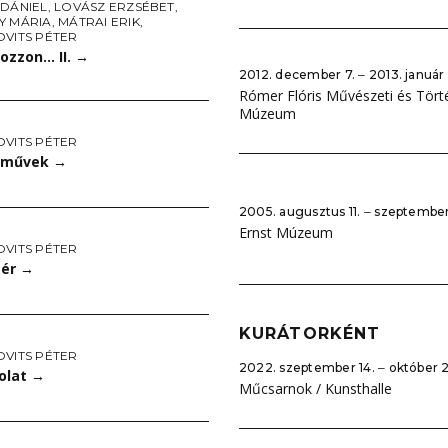
 DÁNIEL
,
LOVÁSZ ERZSÉBET
,
Y MÁRIA
,
MÁTRAI ERIK
,
OVITS PÉTER
ozzon… II.
→
2012. december 7. ‒ 2013. január 
Rómer Flóris Művészeti és Tört
Múzeum
OVITS PÉTER
–művek
→
2005. augusztus 11. ‒ szeptember
Ernst Múzeum
OVITS PÉTER
tér
→
KURÁTORKÉNT
OVITS PÉTER
2022. szeptember 14. ‒ október 
olat
→
Műcsarnok / Kunsthalle