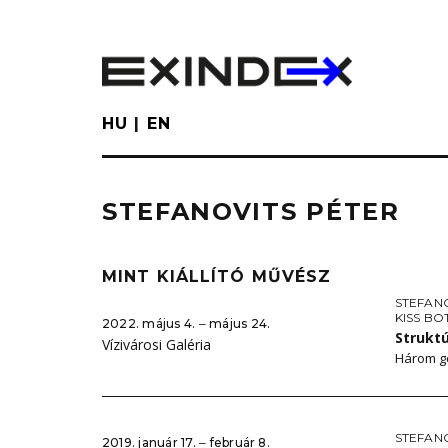
Skip
to
main
content
HU
EN
STEFANOVITS PÉTER
MINT KIÁLLÍTÓ MŰVÉSZ
STEFAN
KISS B
2022. május 4. ‒ május 24.
Strukt
Vízivárosi Galéria
Három ge
STEFAN
2019. január 17. ‒ február 8.