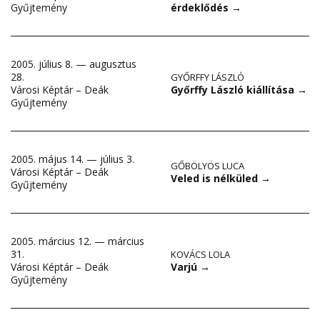
érdeklődés
→
Gyűjtemény
2005. július 8. — augusztus
28.
GYŐRFFY LÁSZLÓ
Győrffy László kiállítása
→
Városi Képtár – Deák
Gyűjtemény
2005. május 14. — július 3.
GŐBÖLYÖS LUCA
Városi Képtár – Deák
Veled is nélküled
→
Gyűjtemény
2005. március 12. — március
31.
KOVÁCS LOLA
Varjú
→
Városi Képtár – Deák
Gyűjtemény