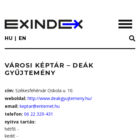
Skip
to
main
TOGGL
content
HU
EN
VÁROSI KÉPTÁR – DEÁK
GYŰJTEMÉNY
cím:
Székesfehérvár Oskola u. 10.
weboldal:
http://www.deakgyujtemeny.hu/
email:
keptar@enternet.hu
telefon:
06 22 329-431
nyitva tartás:
hétfő: -
kedd: -