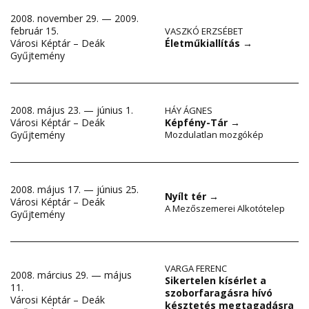
2008. november 29. — 2009.
február 15.
VASZKÓ ERZSÉBET
Életműkiallítás
→
Városi Képtár – Deák
Gyűjtemény
2008. május 23. — június 1.
HÁY ÁGNES
Városi Képtár – Deák
Képfény-Tár
→
Gyűjtemény
Mozdulatlan mozgókép
2008. május 17. — június 25.
Nyílt tér
→
Városi Képtár – Deák
A Mezőszemerei Alkotótelep
Gyűjtemény
VARGA FERENC
2008. március 29. — május
Sikertelen kísérlet a
11.
szoborfaragásra hívó
Városi Képtár – Deák
késztetés megtagadásra