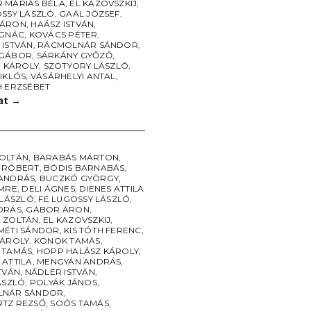
 MÁRIÁS BÉLA
,
EL KAZOVSZKIJ
,
OSSY LÁSZLÓ
,
GAÁL JÓZSEF
,
 ÁRON
,
HAÁSZ ISTVÁN
,
IGNÁC
,
KOVÁCS PÉTER
,
 ISTVÁN
,
RÁCMOLNÁR SÁNDOR
,
 GÁBOR
,
SÁRKÁNY GYŐZŐ
,
I KÁROLY
,
SZOTYORY LÁSZLÓ
,
IKLÓS
,
VÁSÁRHELYI ANTAL
,
H ERZSÉBET
lat
→
OLTÁN
,
BARABÁS MÁRTON
,
 RÓBERT
,
BÓDIS BARNABÁS
,
ANDRÁS
,
BUCZKÓ GYÖRGY
,
IMRE
,
DELI ÁGNES
,
DIENES ATTILA
 LÁSZLÓ
,
FE LUGOSSY LÁSZLÓ
,
DRÁS
,
GÁBOR ÁRON
,
 ZOLTÁN
,
EL KAZOVSZKIJ
,
MÉTI SÁNDOR
,
KIS TÓTH FERENC
,
KÁROLY
,
KONOK TAMÁS
,
 TAMÁS
,
HOPP HALÁSZ KÁROLY
,
 ATTILA
,
MENGYÁN ANDRÁS
,
TVÁN
,
NÁDLER ISTVÁN
,
ÁSZLÓ
,
POLYÁK JÁNOS
,
LNÁR SÁNDOR
,
TZ REZSŐ
,
SOÓS TAMÁS
,