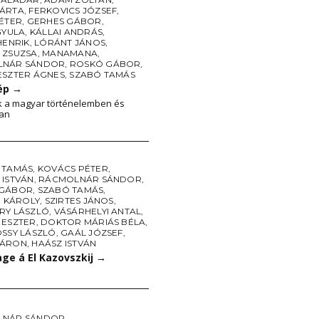
ÁRTA
,
FERKOVICS JÓZSEF
,
PÉTER
,
GERHES GÁBOR
,
GYULA
,
KÁLLAI ANDRÁS
,
HENRIK
,
LÓRÁNT JÁNOS
,
 ZSUZSA
,
MANAMANA
,
LNÁR SÁNDOR
,
ROSKÓ GÁBOR
,
ESZTER ÁGNES
,
SZABÓ TAMÁS
ép
→
k a magyar történelemben és
ban
 TAMÁS
,
KOVÁCS PÉTER
,
 ISTVÁN
,
RÁCMOLNÁR SÁNDOR
,
 GÁBOR
,
SZABÓ TAMÁS
,
I KÁROLY
,
SZIRTES JÁNOS
,
RY LÁSZLÓ
,
VÁSÁRHELYI ANTAL
,
 ESZTER
,
DOKTOR MÁRIÁS BÉLA
,
OSSY LÁSZLÓ
,
GAÁL JÓZSEF
,
 ÁRON
,
HAÁSZ ISTVÁN
e á El Kazovszkij
→
LNÁR SÁNDOR