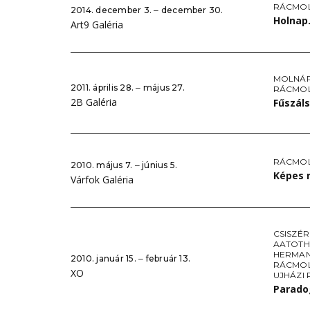
RÁCMO
2014. december 3. ‒ december 30.
Holnap
Art9 Galéria
MOLNÁR
2011. április 28. ‒ május 27.
RÁCMO
2B Galéria
Fűszál
RÁCMO
2010. május 7. ‒ június 5.
Képes 
Várfok Galéria
CSISZÉR
AATOTH
HERMAN
2010. január 15. ‒ február 13.
RÁCMO
XO
UJHÁZI 
Parad