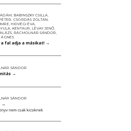
 ÁDÁM
,
BABINSZKY CSILLA
,
 PÉTER
,
CSORDÁS ZOLTÁN
,
IMRE
,
HIDVÉGI ÉVA
,
GYULA
,
KENTAUR
,
LÉVAY JENŐ
,
BALÁZS
,
RÁCMOLNÁR SÁNDOR
,
S ÁGNES
a fal adja a másikat!
→
LNÁR SÁNDOR
onitás
→
LNÁR SÁNDOR
A
→
önyv nem csak kicsiknek