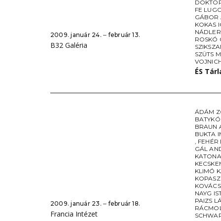
DOKTOR
FE LUG
GÁBOR
KOKAS 
NÁDLER
2009. január 24. ‒ február 13.
ROSKÓ
B32 Galéria
SZIKSZA
SZÜTS M
VOJNIC
ÉS Tár
ÁDÁM Z
BATYKÓ
BRAUN 
BUKTA 
,
FEHÉR
GÁL AN
KATONA
KECSKE
KLIMÓ 
KOPASZ
KOVÁCS
NAYG IS
PAIZS L
2009. január 23. ‒ február 18.
RÁCMO
Francia Intézet
SCHWAR