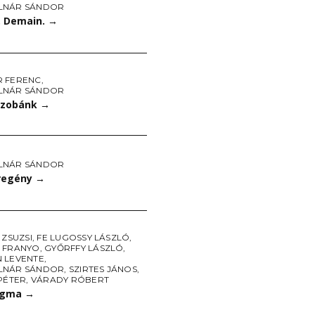
LNÁR SÁNDOR
. Demain.
→
 FERENC
,
LNÁR SÁNDOR
szobánk
→
LNÁR SÁNDOR
regény
→
 ZSUZSI
,
FE LUGOSSY LÁSZLÓ
,
 FRANYO
,
GYŐRFFY LÁSZLÓ
,
 LEVENTE
,
LNÁR SÁNDOR
,
SZIRTES JÁNOS
,
PÉTER
,
VÁRADY RÓBERT
ogma
→