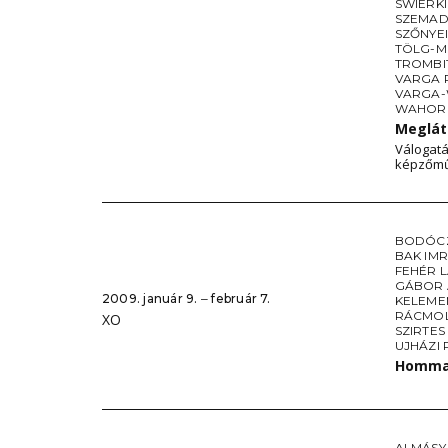
SWIERK
SZEMAD
SZŐNYE
TÖLG-M
TROMBI
VARGA 
VARGA-
WAHOR
Meglát
Válogatá
képzőmű
BODÓCZ
BAK IM
FEHÉR 
GÁBOR
2009. január 9. ‒ február 7.
KELEME
RÁCMO
XO
SZIRTES
UJHÁZI 
Hommag
ALMÁSY