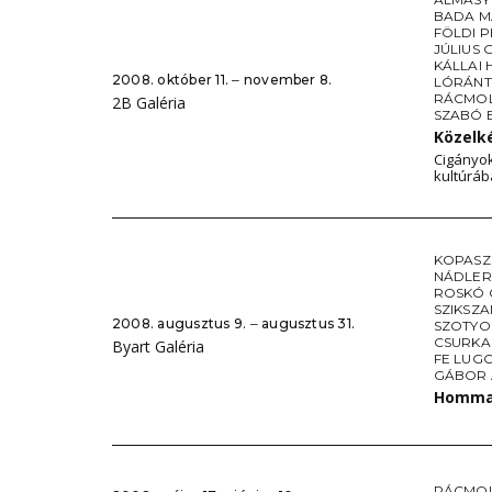
BADA M
FÖLDI 
JÚLIUS 
KÁLLAI 
2008. október 11. ‒ november 8.
LÓRÁNT
RÁCMO
2B Galéria
SZABÓ 
Közelk
Cigányo
kultúrá
KOPASZ
NÁDLER
ROSKÓ
SZIKSZA
2008. augusztus 9. ‒ augusztus 31.
SZOTYO
CSURKA
Byart Galéria
FE LUG
GÁBOR
Hommag
RÁCMO