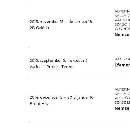
ALPERN
KÁLLAI
RÁCMO
2015. november 18. ‒ december 18.
SZABÓ 
2B Galéria
WECHTE
Nemzed
RÁCMO
2015. szeptember 5. ‒ október 3.
Efemer
Várfok – Projekt Terem
ALPERN
KÁLLAI
2014. december 5. ‒ 2015. január 10.
ROSKÓ
SZÁSZ L
Bálint Ház
Nemzed