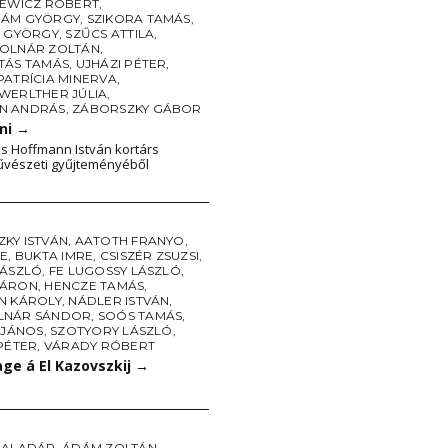
IEWICZ RÓBERT
,
ÁM GYÖRGY
,
SZIKORA TAMÁS
,
I GYÖRGY
,
SZŰCS ATTILA
,
OLNÁR ZOLTÁN
,
TÁS TAMÁS
,
UJHÁZI PÉTER
,
PATRÍCIA MINERVA
,
WERLTHER JÚLIA
,
N ANDRÁS
,
ZÁBORSZKY GÁBOR
ni
→
s Hoffmann István kortárs
vészeti gyűjteményéből
KY ISTVÁN
,
AATOTH FRANYO
,
RE
,
BUKTA IMRE
,
CSISZÉR ZSUZSI
,
LÁSZLÓ
,
FE LUGOSSY LÁSZLÓ
,
 ÁRON
,
HENCZE TAMÁS
,
N KÁROLY
,
NÁDLER ISTVÁN
,
LNÁR SÁNDOR
,
SOÓS TAMÁS
,
 JÁNOS
,
SZOTYORY LÁSZLÓ
,
PÉTER
,
VÁRADY RÓBERT
e á El Kazovszkij
→
 ALADÁR
,
ÁDÁM ZOLTÁN
,