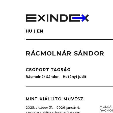
Skip
to
main
content
HU
EN
RÁCMOLNÁR SÁNDOR
CSOPORT TAGSÁG
Rácmolnár Sándor – Hetényi Judit
MINT KIÁLLÍTÓ MŰVÉSZ
MOLNÁR
2025. október 31. ‒ 2026. január 4.
RÁCMO
Miskolci Galéria Városi Művészeti