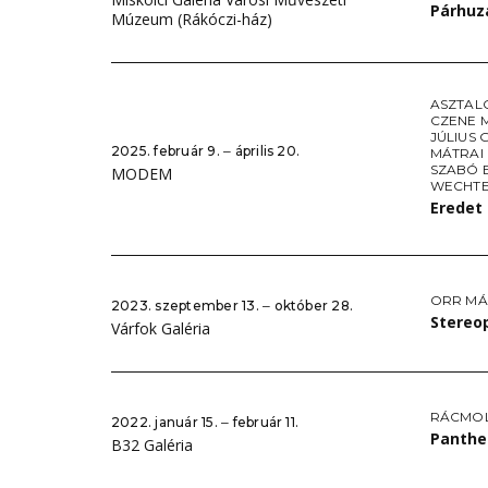
Párhuz
Múzeum (Rákóczi-ház)
ASZTAL
CZENE 
JÚLIUS 
2025. február 9. ‒ április 20.
MÁTRAI 
SZABÓ 
MODEM
WECHTE
Eredet
ORR MÁ
2023. szeptember 13. ‒ október 28.
Stereo
Várfok Galéria
RÁCMO
2022. január 15. ‒ február 11.
Panthe
B32 Galéria