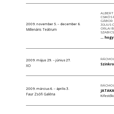
ALBERT
CSIKÓS
GÁBOR 
2009. november 5. ‒ december 6.
JÚLIUS 
ORLAI 
Millenáris Teátrum
SZABIC
… hogy 
RÁCMO
2009. május 29. ‒ június 27.
Szinkr
XO
RÁCMO
2009. március 6. ‒ április 3.
JATAK
Faur Zsófi Galéria
Kifestők