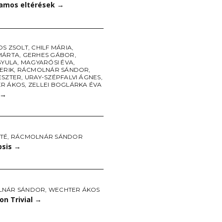
amos eltérések
→
OS ZSOLT
,
CHILF MÁRIA
,
MÁRTA
,
GERHES GÁBOR
,
GYULA
,
MAGYARÓSI ÉVA
,
ERIK
,
RÁCMOLNÁR SÁNDOR
,
ESZTER
,
URAY-SZÉPFALVI ÁGNES
,
R ÁKOS
,
ZELLEI BOGLÁRKA ÉVA
→
TÉ
,
RÁCMOLNÁR SÁNDOR
psis
→
LNÁR SÁNDOR
,
WECHTER ÁKOS
on Trivial
→