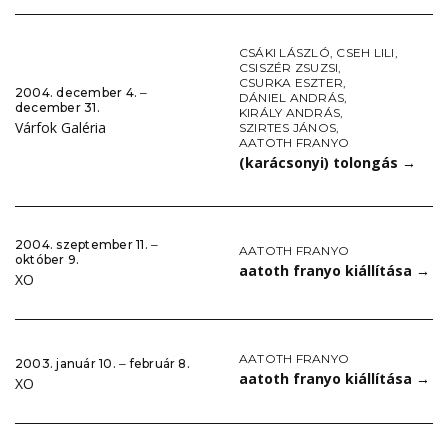
CSÁKI LÁSZLÓ
,
CSEH LILI
,
CSISZÉR ZSUZSI
,
CSURKA ESZTER
,
2004. december 4. ‒
DÁNIEL ANDRÁS
,
december 31.
KIRÁLY ANDRÁS
,
Várfok Galéria
SZIRTES JÁNOS
,
AATOTH FRANYO
(karácsonyi) tolongás
→
2004. szeptember 11. ‒
AATOTH FRANYO
október 9.
aatoth franyo kiállítása
→
XO
AATOTH FRANYO
2003. január 10. ‒ február 8.
aatoth franyo kiállítása
→
XO