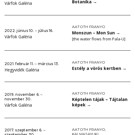
Botanika
→
Várfok Galéria
AATOTH FRANYO
2022. június 10. ‒ július 16.
Monszun – Mon Sun
→
Várfok Galéria
[the water flows from Pala-U]
AATOTH FRANYO
2021. február 11. ‒ március 13.
Estély a vörös kertben
→
Hegyvidék Galéria
AATOTH FRANYO
2019. november 6. ‒
Képtelen tájak – Tájtalan
november 30.
képek
→
Várfok Galéria
AATOTH FRANYO
,
2017. szeptember 6. ‒
KAI MASAYUKI
szeptember 30.