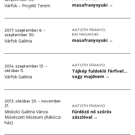
masafranyoyuki
→
Várfok – Projekt Terem
AATOTH FRANYO
,
2017. szeptember 6. ‒
KAI MASAYUKI
szeptember 30.
masafranyoyuki
→
Várfok Galéria
AATOTH FRANYO
2014. szeptember 13. ‒
Tájkép fuldokló férfivel…
október 11.
vagy majdnem
→
Várfok Galéria
2013. október 25. ‒ november
AATOTH FRANYO
21.
Fürdőző nő szőrös
Miskolci Galéria Városi
zászlóval
→
Művészeti Múzeum (Rákóczi-
ház)