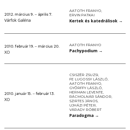
AATOTH FRANYO
,
2012. március 9. ‒ április 7.
ERVIN PATKAI
Várfok Galéria
Kertek és katedrálisok
→
AATOTH FRANYO
2010. február 19. ‒ március 20.
Pachypodium
→
XO
CSISZÉR ZSUZSI
,
FE LUGOSSY LÁSZLÓ
,
AATOTH FRANYO
,
GYŐRFFY LÁSZLÓ
,
HERMAN LEVENTE
,
2010. január 15. ‒ február 13.
RÁCMOLNÁR SÁNDOR
,
XO
SZIRTES JÁNOS
,
UJHÁZI PÉTER
,
VÁRADY RÓBERT
Paradogma
→