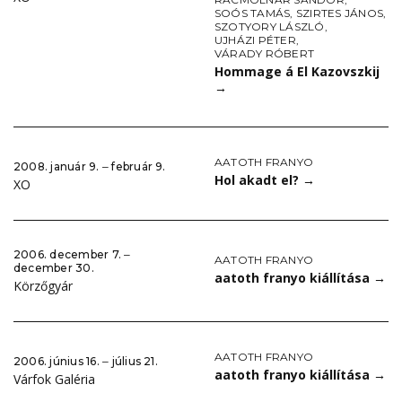
SOÓS TAMÁS
,
SZIRTES JÁNOS
,
SZOTYORY LÁSZLÓ
,
UJHÁZI PÉTER
,
VÁRADY RÓBERT
Hommage á El Kazovszkij
→
AATOTH FRANYO
2008. január 9. ‒ február 9.
Hol akadt el?
→
XO
2006. december 7. ‒
AATOTH FRANYO
december 30.
aatoth franyo kiállítása
→
Körzőgyár
AATOTH FRANYO
2006. június 16. ‒ július 21.
aatoth franyo kiállítása
→
Várfok Galéria