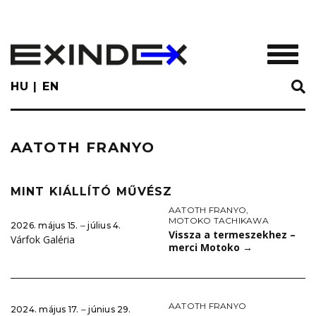
Skip
to
main
TOGGL
content
HU
EN
AATOTH FRANYO
MINT KIÁLLÍTÓ MŰVÉSZ
AATOTH FRANYO
,
MOTOKO TACHIKAWA
2026. május 15. ‒ július 4.
Vissza a termeszekhez –
Várfok Galéria
merci Motoko
→
AATOTH FRANYO
2024. május 17. ‒ június 29.