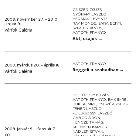
CSISZÉR ZSUZSI
,
GYŐRFFY LÁSZLÓ
,
HERMAN LEVENTE
,
2009. november 27. ‒ 2010.
RAY MONDE
,
SARA BERTI
,
január 9.
SZIRTES JÁNOS
,
Várfok Galéria
AATOTH FRANYO
Akt, csajok
→
AATOTH FRANYO
2009. március 20. ‒ április 18.
Reggeli a szabadban
→
Várfok Galéria
BODÓCZKY ISTVÁN
,
AATOTH FRANYO
,
BAK IMRE
,
BUKTA IMRE
,
CSISZÉR ZSUZSI
,
FEHÉR LÁSZLÓ
,
FE LUGOSSY LÁSZLÓ
,
GÁBOR ÁRON
,
HENCZE TAMÁS
,
KELEMEN KÁROLY
,
2009. január 9. ‒ február 7.
NÁDLER ISTVÁN
,
XO
RÁCMOLNÁR SÁNDOR
,