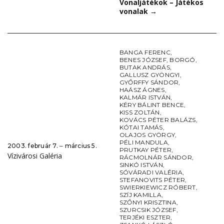
Vonaljátékok – Játékos
vonalak
→
BANGA FERENC
,
BENES JÓZSEF
,
BORGÓ
,
BUTAK ANDRÁS
,
GALLUSZ GYÖNGYI
,
GYŐRFFY SÁNDOR
,
HAÁSZ ÁGNES
,
KALMÁR ISTVÁN
,
KÉRY BÁLINT BENCE
,
KISS ZOLTÁN
,
KOVÁCS PÉTER BALÁZS
,
KÓTAI TAMÁS
,
OLAJOS GYÖRGY
,
PÉLI MANDULA
,
2003. február 7. ‒ március 5.
PRUTKAY PÉTER
,
Vízivárosi Galéria
RÁCMOLNÁR SÁNDOR
,
SINKÓ ISTVÁN
,
SÓVÁRADI VALÉRIA
,
STEFANOVITS PÉTER
,
SWIERKIEWICZ RÓBERT
,
SZÍJ KAMILLA
,
SZŐNYI KRISZTINA
,
SZURCSIK JÓZSEF
,
TERJÉKI ESZTER
,