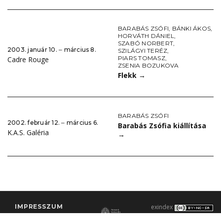
BARABÁS ZSÓFI
,
BÁNKI ÁKOS
,
HORVÁTH DÁNIEL
,
SZABÓ NORBERT
,
2003. január 10. ‒ március 8.
SZILÁGYI TERÉZ
,
PIARS TOMASZ
,
Cadre Rouge
ZSENIA BOZUKOVA
Flekk
→
BARABÁS ZSÓFI
2002. február 12. ‒ március 6.
Barabás Zsófia kiállítása
K.A.S. Galéria
→
IMPRESSZUM
exindex
KONTAKT
2000–2026 |
C3