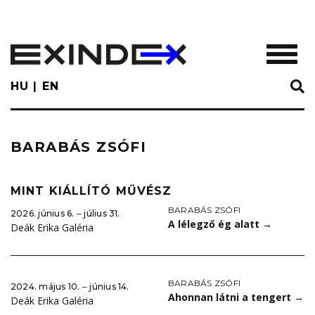
Skip
to
main
TOGGL
content
HU
EN
BARABÁS ZSÓFI
MINT KIÁLLÍTÓ MŰVÉSZ
BARABÁS ZSÓFI
2026. június 6. ‒ július 31.
A lélegző ég alatt
→
Deák Erika Galéria
BARABÁS ZSÓFI
2024. május 10. ‒ június 14.
Ahonnan látni a tengert
→
Deák Erika Galéria