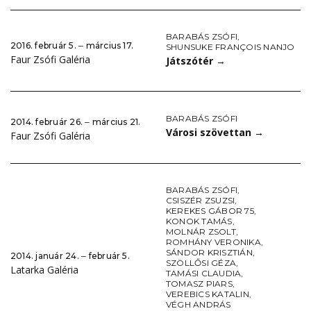
BARABÁS ZSÓFI
,
2016. február 5. ‒ március 17.
SHUNSUKE FRANÇOIS NANJO
Faur Zsófi Galéria
Játszótér
→
BARABÁS ZSÓFI
2014. február 26. ‒ március 21.
Városi szövettan
→
Faur Zsófi Galéria
BARABÁS ZSÓFI
,
CSISZÉR ZSUZSI
,
KEREKES GÁBOR 75
,
KONOK TAMÁS
,
MOLNÁR ZSOLT
,
ROMHÁNY VERONIKA
,
SÁNDOR KRISZTIÁN
,
2014. január 24. ‒ február 5.
SZÖLLŐSI GÉZA
,
Latarka Galéria
TAMÁSI CLAUDIA
,
TOMASZ PIARS
,
VEREBICS KATALIN
,
VÉGH ANDRÁS