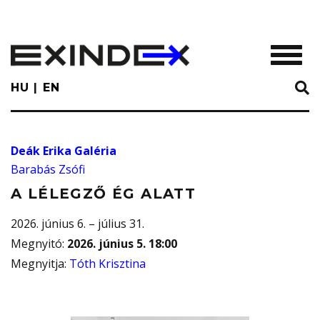
Skip
to
main
TOGGL
content
HU
EN
Deák Erika Galéria
Barabás Zsófi
A LÉLEGZŐ ÉG ALATT
2026. június 6. – július 31.
Megnyitó
:
2026. június 5. 18:00
Megnyitja
:
Tóth Krisztina