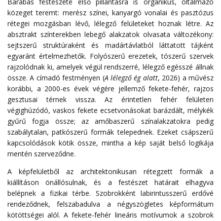
Barabás festészete első pillantásra is organikus, oltalmazó
közeget teremt: merész színei, kanyargó vonalai és pasztózus
rétegei mozgásban lévő, lélegző felületeket hoznak létre. Az
absztrakt színterekben lebegő alakzatok olvasata változékony:
sejtszerű struktúraként és madártávlatból láttatott tájként
egyaránt értelmezhetők. Folyószerű erezetek, tószerű szervek
rajzolódnak ki, amelyek végül rendszerré, lélegző egésszé állnak
össze. A címadó festményen (
A lélegző ég alatt
, 2026) a művész
korábbi, a 2000-es évek végére jellemző fekete-fehér, rajzos
gesztusai térnek vissza. Az érintetlen fehér felületen
végighúzódó, vaskos fekete ecsetvonásokat barázdált, mélykék
gyűrű fogja össze; az amőbaszerű színalakzatokra pedig
szabálytalan, patkószerű formák telepednek. Ezeket csápszerű
kapcsolódások kötik össze, mintha a kép saját belső logikája
mentén szerveződne.
A képfelületből az architektonikusan rétegzett formák a
kiállításon önállósulnak, és a festészet határait elhagyva
belépnek a fizikai térbe. Szobrokként labirintusszerű erdővé
rendeződnek, felszabadulva a négyszögletes képformátum
kötöttségei alól. A fekete-fehér lineáris motívumok a szobrok