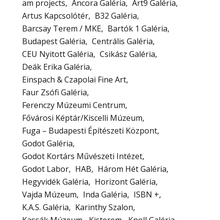
am projects
Ancora Galéria
Art9 Galéria
Artus Kapcsolótér
B32 Galéria
Barcsay Terem / MKE
Bartók 1 Galéria
Budapest Galéria
Centrális Galéria
CEU Nyitott Galéria
Csikász Galéria
Deák Erika Galéria
Einspach & Czapolai Fine Art
Faur Zsófi Galéria
Ferenczy Múzeumi Centrum
Fővárosi Képtár/Kiscelli Múzeum
Fuga – Budapesti Építészeti Központ
Godot Galéria
Godot Kortárs Művészeti Intézet
Godot Labor
HAB
Három Hét Galéria
Hegyvidék Galéria
Horizont Galéria
Vajda Múzeum
Inda Galéria
ISBN +
K.A.S. Galéria
Karinthy Szalon