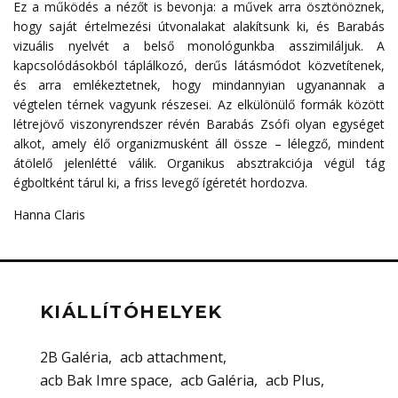
Ez a működés a nézőt is bevonja: a művek arra ösztönöznek,
hogy saját értelmezési útvonalakat alakítsunk ki, és Barabás
vizuális nyelvét a belső monológunkba asszimiláljuk. A
kapcsolódásokból táplálkozó, derűs látásmódot közvetítenek,
és arra emlékeztetnek, hogy mindannyian ugyanannak a
végtelen térnek vagyunk részesei. Az elkülönülő formák között
létrejövő viszonyrendszer révén Barabás Zsófi olyan egységet
alkot, amely élő organizmusként áll össze – lélegző, mindent
átölelő jelenlétté válik. Organikus absztrakciója végül tág
égboltként tárul ki, a friss levegő ígéretét hordozva.
Hanna Claris
KIÁLLÍTÓHELYEK
2B Galéria
acb attachment
acb Bak Imre space
acb Galéria
acb Plus