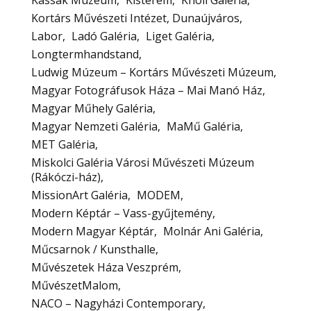
Kassák Múzeum
Kisterem
Knoll Galéria
Kortárs Művészeti Intézet, Dunaújváros
Labor
Ladó Galéria
Liget Galéria
Longtermhandstand
Ludwig Múzeum – Kortárs Művészeti Múzeum
Magyar Fotográfusok Háza – Mai Manó Ház
Magyar Műhely Galéria
Magyar Nemzeti Galéria
MaMű Galéria
MET Galéria
Miskolci Galéria Városi Művészeti Múzeum
(Rákóczi-ház)
MissionArt Galéria
MODEM
Modern Képtár – Vass-gyűjtemény
Modern Magyar Képtár
Molnár Ani Galéria
Műcsarnok / Kunsthalle
Művészetek Háza Veszprém
MűvészetMalom
NACO – Nagyházi Contemporary