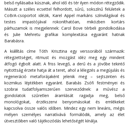
belső nyílásaiba kúsznak, ahol idő és tér ilyen módon rétegződik.
Másutt a széles ecsettel felhordott, sűrű, sokszínű felületek a
CoBrA-csoportot idézik, Karel Appel markáns színvilágával és
testes impastójával rokoníthatóan, miközben kortárs
párhuzamok is megjelennek: Carol Bove térbeli gondolkodása
és Julie Mehretu grafikai komplexitása egyaránt hatnak
Barabásra.
A kiállítás címe Tóth Krisztina egy verssorából származik:
rétegzettséget, ritmust és mozgást idéz meg egy mindent
átfogó égbolt alatt. A friss levegő, a derű és a jövőbe tekintő
nyitottság érzete hatja át a teret, ahol a lélegzés a megújulás és
regeneráció metaforájaként jelenik meg – sejtszinten és
kozmikus léptékben egyaránt. Barabás Zsófi festményei és
szobrai tudatfolyamszerűen szerveződnek: a művész a
gondolatok szűretlen áramlását ragadja meg, belső
monológokat, érzékszervi benyomásokat és emlékeket
kapcsolva össze valós időben. Mindez egy nem lineáris, mégis
mélyen személyes narratívává formálódik, amely az élet
útvesztőiben való tájékozódás lehetőségét kínálja.