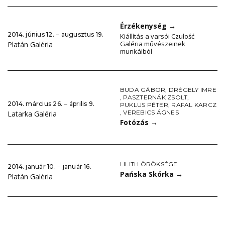
Érzékenység
→
2014. június 12. ‒ augusztus 19.
Kiállítás a varsói Czułość
Galéria művészeinek
Platán Galéria
munkáiból
BUDA GÁBOR
,
DRÉGELY IMRE
,
PASZTERNÁK ZSOLT
,
2014. március 26. ‒ április 9.
PUKLUS PÉTER
,
RAFAL KARCZ
,
VEREBICS ÁGNES
Latarka Galéria
Fotózás
→
LILITH ÖRÖKSÉGE
2014. január 10. ‒ január 16.
Pańska Skórka
→
Platán Galéria