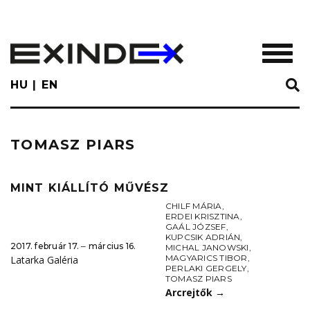
Skip
to
main
TOGGL
content
HU
EN
TOMASZ PIARS
MINT KIÁLLÍTÓ MŰVÉSZ
CHILF MÁRIA
,
ERDEI KRISZTINA
,
GAÁL JÓZSEF
,
KUPCSIK ADRIÁN
,
2017. február 17. ‒ március 16.
MICHAL JANOWSKI
,
MAGYARICS TIBOR
,
Latarka Galéria
PERLAKI GERGELY
,
TOMASZ PIARS
Arcrejtők
→