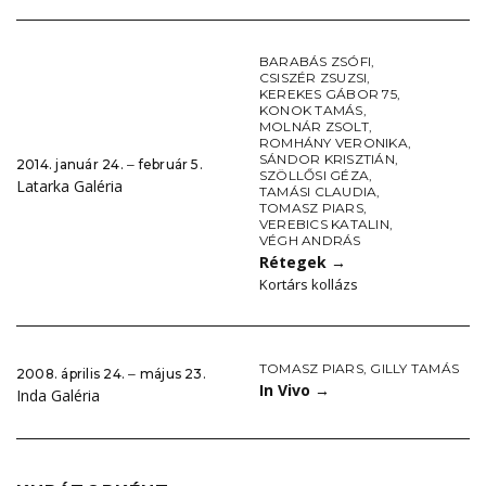
BARABÁS ZSÓFI
,
CSISZÉR ZSUZSI
,
KEREKES GÁBOR 75
,
KONOK TAMÁS
,
MOLNÁR ZSOLT
,
ROMHÁNY VERONIKA
,
SÁNDOR KRISZTIÁN
,
2014. január 24. ‒ február 5.
SZÖLLŐSI GÉZA
,
Latarka Galéria
TAMÁSI CLAUDIA
,
TOMASZ PIARS
,
VEREBICS KATALIN
,
VÉGH ANDRÁS
Rétegek
→
Kortárs kollázs
TOMASZ PIARS
,
GILLY TAMÁS
2008. április 24. ‒ május 23.
In Vivo
→
Inda Galéria