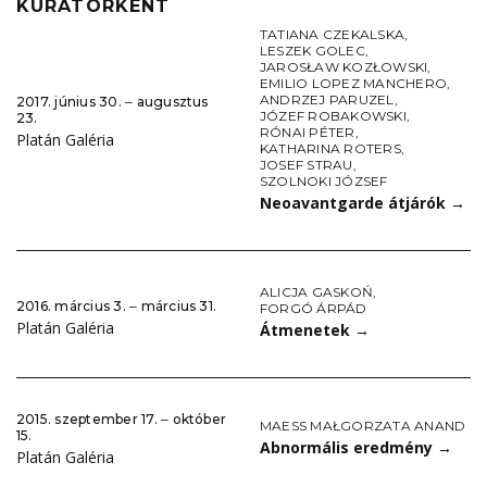
KURÁTORKÉNT
TATIANA CZEKALSKA
,
LESZEK GOLEC
,
JAROSŁAW KOZŁOWSKI
,
EMILIO LOPEZ MANCHERO
,
ANDRZEJ PARUZEL
,
2017. június 30. ‒ augusztus
JÓZEF ROBAKOWSKI
,
23.
RÓNAI PÉTER
,
Platán Galéria
KATHARINA ROTERS
,
JOSEF STRAU
,
SZOLNOKI JÓZSEF
Neoavantgarde átjárók
→
ALICJA GASKOŃ
,
2016. március 3. ‒ március 31.
FORGÓ ÁRPÁD
Platán Galéria
Átmenetek
→
2015. szeptember 17. ‒ október
MAESS MAŁGORZATA ANAND
15.
Abnormális eredmény
→
Platán Galéria