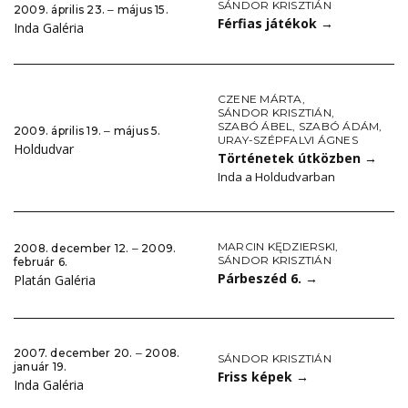
SÁNDOR KRISZTIÁN
2009. április 23. ‒ május 15.
Férfias játékok
→
Inda Galéria
CZENE MÁRTA
,
SÁNDOR KRISZTIÁN
,
SZABÓ ÁBEL
,
SZABÓ ÁDÁM
,
2009. április 19. ‒ május 5.
URAY-SZÉPFALVI ÁGNES
Holdudvar
Történetek útközben
→
Inda a Holdudvarban
MARCIN KĘDZIERSKI
,
2008. december 12. ‒ 2009.
SÁNDOR KRISZTIÁN
február 6.
Párbeszéd 6.
→
Platán Galéria
2007. december 20. ‒ 2008.
SÁNDOR KRISZTIÁN
január 19.
Friss képek
→
Inda Galéria