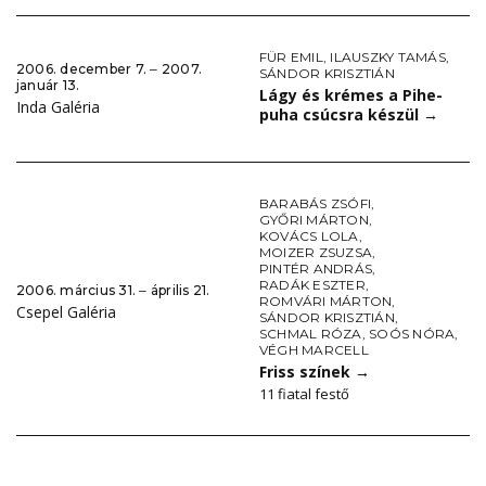
FÜR EMIL
,
ILAUSZKY TAMÁS
,
2006. december 7. ‒ 2007.
SÁNDOR KRISZTIÁN
január 13.
Lágy és krémes a Pihe-
Inda Galéria
puha csúcsra készül
→
BARABÁS ZSÓFI
,
GYŐRI MÁRTON
,
KOVÁCS LOLA
,
MOIZER ZSUZSA
,
PINTÉR ANDRÁS
,
RADÁK ESZTER
,
2006. március 31. ‒ április 21.
ROMVÁRI MÁRTON
,
Csepel Galéria
SÁNDOR KRISZTIÁN
,
SCHMAL RÓZA
,
SOÓS NÓRA
,
VÉGH MARCELL
Friss színek
→
11 fiatal festő