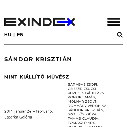
Skip
to
main
TOGGL
content
HU
EN
SÁNDOR KRISZTIÁN
MINT KIÁLLÍTÓ MŰVÉSZ
BARABÁS ZSÓFI
,
CSISZÉR ZSUZSI
,
KEREKES GÁBOR 75
,
KONOK TAMÁS
,
MOLNÁR ZSOLT
,
ROMHÁNY VERONIKA
,
SÁNDOR KRISZTIÁN
,
2014. január 24. ‒ február 5.
SZÖLLŐSI GÉZA
,
Latarka Galéria
TAMÁSI CLAUDIA
,
TOMASZ PIARS
,
VEREBICS KATALIN
,