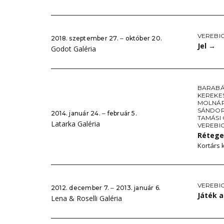
VEREBIC
2018. szeptember 27. ‒ október 20.
Jel
→
Godot Galéria
BARABÁ
KEREKE
MOLNÁR
SÁNDOR
2014. január 24. ‒ február 5.
TAMÁSI
Latarka Galéria
VEREBIC
Réteg
Kortárs 
VEREBI
2012. december 7. ‒ 2013. január 6.
Játék 
Lena & Roselli Galéria