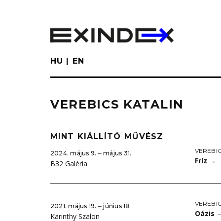
Skip
to
main
content
HU
EN
VEREBICS KATALIN
MINT KIÁLLÍTÓ MŰVÉSZ
VEREBIC
2024. május 9. ‒ május 31.
Fríz
→
B32 Galéria
VEREBIC
2021. május 19. ‒ június 18.
Oázis
Karinthy Szalon