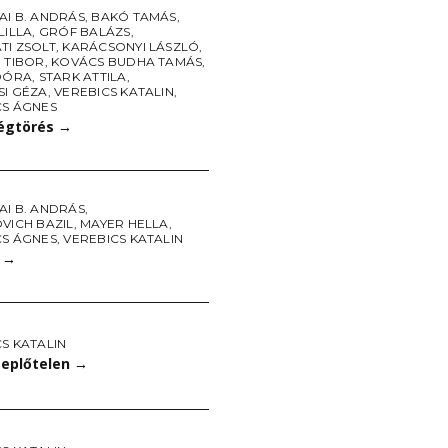
AI B. ANDRÁS
,
BAKÓ TAMÁS
,
LILLA
,
GRÓF BALÁZS
,
TI ZSOLT
,
KARÁCSONYI LÁSZLÓ
,
 TIBOR
,
KOVÁCS BUDHA TAMÁS
,
 DÓRA
,
STARK ATTILA
,
SI GÉZA
,
VEREBICS KATALIN
,
CS ÁGNES
égtörés
→
AI B. ANDRÁS
,
VICH BAZIL
,
MAYER HELLA
,
CS ÁGNES
,
VEREBICS KATALIN
n
→
S KATALIN
eplőtelen
→