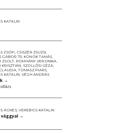
S KATALIN
S ZSÓFI
,
CSISZÉR ZSUZSI
,
S GÁBOR 75
,
KONOK TAMÁS
,
 ZSOLT
,
ROMHÁNY VERONIKA
,
 KRISZTIÁN
,
SZÖLLŐSI GÉZA
,
 CLAUDIA
,
TOMASZ PIARS
,
S KATALIN
,
VÉGH ANDRÁS
ek
→
kollázs
CS ÁGNES
,
VEREBICS KATALIN
a vággyal
→