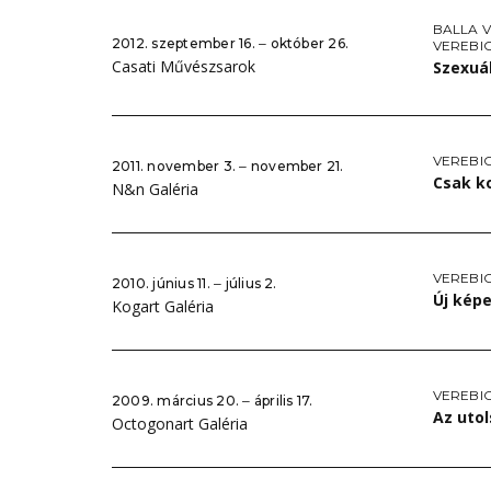
BALLA V
2012. szeptember 16. ‒ október 26.
VEREBIC
Casati Művészsarok
Szexuál
VEREBIC
2011. november 3. ‒ november 21.
Csak k
N&n Galéria
VEREBIC
2010. június 11. ‒ július 2.
Új kép
Kogart Galéria
VEREBIC
2009. március 20. ‒ április 17.
Az utol
Octogonart Galéria