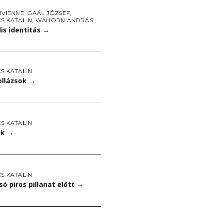
IVIENNE
,
GAÁL JÓZSEF
,
S KATALIN
,
WAHORN ANDRÁS
is identitás
→
S KATALIN
ollázsok
→
S KATALIN
ek
→
S KATALIN
só piros pillanat előtt
→