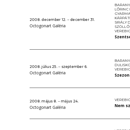
BARANY
LŐRINC 
GYARMA
KÁRPÁTI
2008. december 12. ‒ december 31.
SIRÁLY
Octogonart Galéria
SZÖLLŐ
VEREBI
Szents
BARANY
DULISKO
2008. július 25. ‒ szeptember 6.
VEREBI
Octogonart Galéria
Szezo
VEREBIC
2008. május 8. ‒ május 24.
Nem sz
Octogonart Galéria