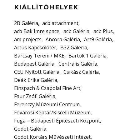
KIÁLLÍTÓHELYEK
2B Galéria
acb attachment
acb Bak Imre space
acb Galéria
acb Plus
am projects
Ancora Galéria
Art9 Galéria
Artus Kapcsolótér
B32 Galéria
Barcsay Terem / MKE
Bartók 1 Galéria
Budapest Galéria
Centrális Galéria
CEU Nyitott Galéria
Csikász Galéria
Deák Erika Galéria
Einspach & Czapolai Fine Art
Faur Zsófi Galéria
Ferenczy Múzeumi Centrum
Fővárosi Képtár/Kiscelli Múzeum
Fuga – Budapesti Építészeti Központ
Godot Galéria
Godot Kortárs Művészeti Intézet