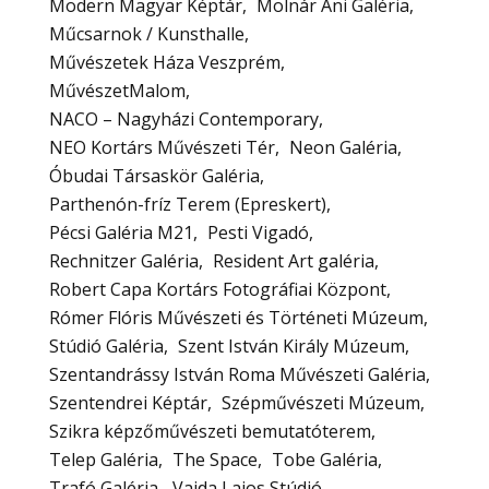
Modern Magyar Képtár
Molnár Ani Galéria
Műcsarnok / Kunsthalle
Művészetek Háza Veszprém
MűvészetMalom
NACO – Nagyházi Contemporary
NEO Kortárs Művészeti Tér
Neon Galéria
Óbudai Társaskör Galéria
Parthenón-fríz Terem (Epreskert)
Pécsi Galéria M21
Pesti Vigadó
Rechnitzer Galéria
Resident Art galéria
Robert Capa Kortárs Fotográfiai Központ
Rómer Flóris Művészeti és Történeti Múzeum
Stúdió Galéria
Szent István Király Múzeum
Szentandrássy István Roma Művészeti Galéria
Szentendrei Képtár
Szépművészeti Múzeum
Szikra képzőművészeti bemutatóterem
Telep Galéria
The Space
Tobe Galéria
Trafó Galéria
Vajda Lajos Stúdió