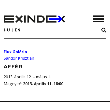
Skip
to
main
TOGGL
content
HU
EN
Flux Galéria
Sándor Krisztián
AFFÉR
2013. április 12. – május 1.
Megnyitó
:
2013. április 11. 18:00