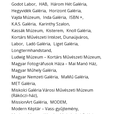
Godot Labor
HAB
Három Hét Galéria
Hegyvidék Galéria
Horizont Galéria
Vajda Múzeum
Inda Galéria
ISBN +
K.A.S. Galéria
Karinthy Szalon
Kassák Múzeum
Kisterem
Knoll Galéria
Kortárs Művészeti Intézet, Dunaújváros
Labor
Ladó Galéria
Liget Galéria
Longtermhandstand
Ludwig Múzeum – Kortárs Művészeti Múzeum
Magyar Fotográfusok Háza – Mai Manó Ház
Magyar Műhely Galéria
Magyar Nemzeti Galéria
MaMű Galéria
MET Galéria
Miskolci Galéria Városi Művészeti Múzeum
(Rákóczi-ház)
MissionArt Galéria
MODEM
Modern Képtár – Vass-gyűjtemény