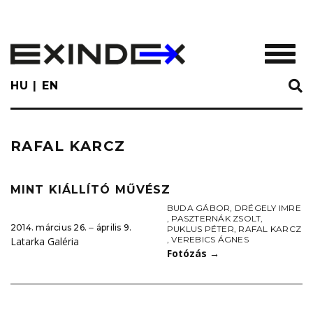
Skip
to
main
TOGGL
content
HU
EN
RAFAL KARCZ
MINT KIÁLLÍTÓ MŰVÉSZ
BUDA GÁBOR
,
DRÉGELY IMRE
,
PASZTERNÁK ZSOLT
,
2014. március 26. ‒ április 9.
PUKLUS PÉTER
,
RAFAL KARCZ
,
VEREBICS ÁGNES
Latarka Galéria
Fotózás
→