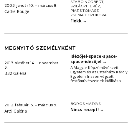
SZABÓ NORBERT
,
2003. január 10. ‒ március 8.
SZILÁGYI TERÉZ
,
PIARS TOMASZ
,
Cadre Rouge
ZSENIA BOZUKOVA
Flekk
→
MEGNYITÓ SZEMÉLYKÉNT
idézőjel-space-space-
space-idézőjel
→
2017. október 14. ‒ november
A Magyar Képzőművészeti
3.
Egyetem és az Esterházy Károly
B32 Galéria
Egyetem frissen végzett
festőművészeinek kiállítása
BOROS MÁTYÁS
2012. február 15. ‒ március 9.
Nincs recept!
→
Art9 Galéria