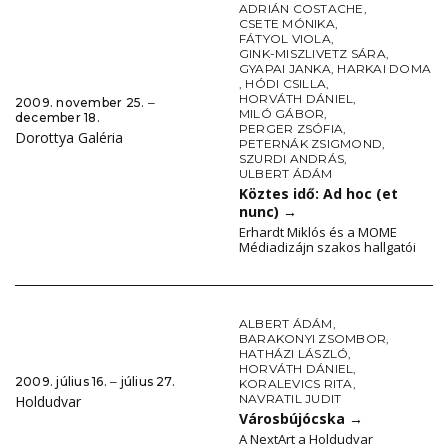
ADRIÁN COSTACHE
,
CSETE MÓNIKA
,
FÁTYOL VIOLA
,
GINK-MISZLIVETZ SÁRA
,
GYAPAI JANKA
,
HARKAI DOMA
,
HÓDI CSILLA
,
HORVÁTH DÁNIEL
,
2009. november 25. ‒
MILÓ GÁBOR
,
december 18.
PERGER ZSÓFIA
,
Dorottya Galéria
PETERNÁK ZSIGMOND
,
SZURDI ANDRÁS
,
ULBERT ÁDÁM
Köztes idő: Ad hoc (et
nunc)
→
Erhardt Miklós és a MOME
Médiadizájn szakos hallgatói
ALBERT ÁDÁM
,
BARAKONYI ZSOMBOR
,
HATHÁZI LÁSZLÓ
,
HORVÁTH DÁNIEL
,
2009. július 16. ‒ július 27.
KORALEVICS RITA
,
NAVRATIL JUDIT
Holdudvar
Városbújócska
→
A NextArt a Holdudvar