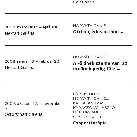
Galériában
HORVÁTH DÁNIEL
2009. március 13. ‒ április 10.
Otthon, édes otthon
→
Nextart Galéria
HORVÁTH DÁNIEL
2008. január 18. ‒ február 23.
A Földnek szeme van, az
Nextart Galéria
erdőnek pedig füle
→
LŐRINC LILLA
,
HORVÁTH DÁNIEL
,
KÁLLAI ANDRÁS
,
2007. október 12. ‒ november
KARÁCSONYI LÁSZLÓ
,
3.
PÉTERFY ÁBEL
,
Octogonart Galéria
SZABÓ ESZTER
Csoportterápia
→