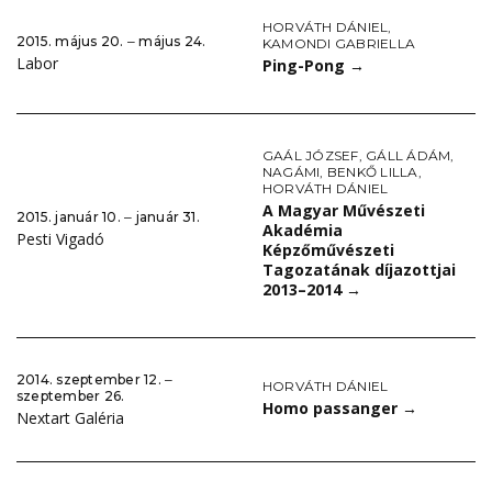
HORVÁTH DÁNIEL
,
2015. május 20. ‒ május 24.
KAMONDI GABRIELLA
Labor
Ping-Pong
→
GAÁL JÓZSEF
,
GÁLL ÁDÁM
,
NAGÁMI
,
BENKŐ LILLA
,
HORVÁTH DÁNIEL
A Magyar Művészeti
2015. január 10. ‒ január 31.
Akadémia
Pesti Vigadó
Képzőművészeti
Tagozatának díjazottjai
2013–2014
→
2014. szeptember 12. ‒
HORVÁTH DÁNIEL
szeptember 26.
Homo passanger
→
Nextart Galéria