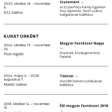
Statement
→
2020. október 16. ‒ november
Az Eszterházy Károly Egyetem
6.
friss diplomás, festő szakos
B32 Galéria
hallgatóinak kiállítása
KURÁTORKÉNT
Magyar Festészet Napja
2024. október 13. ‒ november
→
24.
Doyenek, középgeneráció,
Pesti Vigadó
fiatalok
Twister
→
2024. május 4. ‒ 2026.
augusztus 7.
Horváth Dániel osztályának
MaMű Galéria
kiállítása
2018. október 14. ‒ november
Élő magyar festészet 2018
13.
→