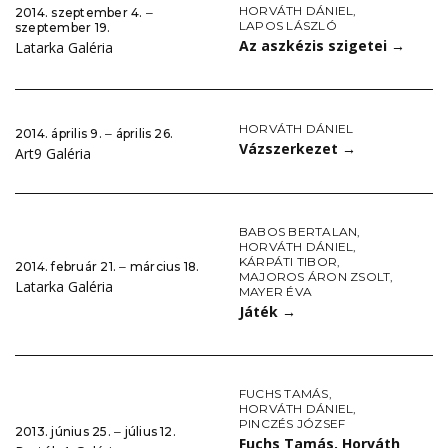
HORVÁTH DÁNIEL
,
2014. szeptember 4. ‒
LAPOS LÁSZLÓ
szeptember 19.
Az aszkézis szigetei
→
Latarka Galéria
HORVÁTH DÁNIEL
2014. április 9. ‒ április 26.
Vázszerkezet
→
Art9 Galéria
BABOS BERTALAN
,
HORVÁTH DÁNIEL
,
KÁRPÁTI TIBOR
,
2014. február 21. ‒ március 18.
MAJOROS ÁRON ZSOLT
,
Latarka Galéria
MAYER ÉVA
Játék
→
FUCHS TAMÁS
,
HORVÁTH DÁNIEL
,
PINCZÉS JÓZSEF
2013. június 25. ‒ július 12.
Fuchs Tamás, Horváth