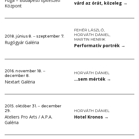
Fuga – Budapesti Építészeti
várd az órát, közeleg
→
Központ
FEHÉR LÁSZLÓ
,
HORVÁTH DÁNIEL
,
2018. június 8. ‒ szeptember 7.
MARTIN HENRIK
Rugógyár Galéria
Performatív portrék
→
2016. november 18. ‒
HORVÁTH DÁNIEL
december 8.
…sem mérték
→
Nextart Galéria
2015. október 31. ‒ december
HORVÁTH DÁNIEL
29.
Hotel Kronos
→
Ateliers Pro Arts / A.P.A.
Galéria