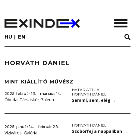
Skip
to
main
TOGGL
content
HU
EN
HORVÁTH DÁNIEL
MINT KIÁLLÍTÓ MŰVÉSZ
HATÁR ATTILA
,
2025. február 13. ‒ március 14.
HORVÁTH DÁNIEL
Óbudai Társaskör Galéria
Semmi, sem, elég
→
HORVÁTH DÁNIEL
2025. január 14. ‒ február 28.
Szoborfej a nappaliban
→
Vízivárosi Galéria