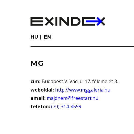
Skip
to
main
content
HU
EN
MG
cím:
Budapest V. Váci u. 17. félemelet 3.
weboldal:
http://www.mggaleria.hu
email:
majdnem@freestart.hu
telefon:
(70) 314-4599