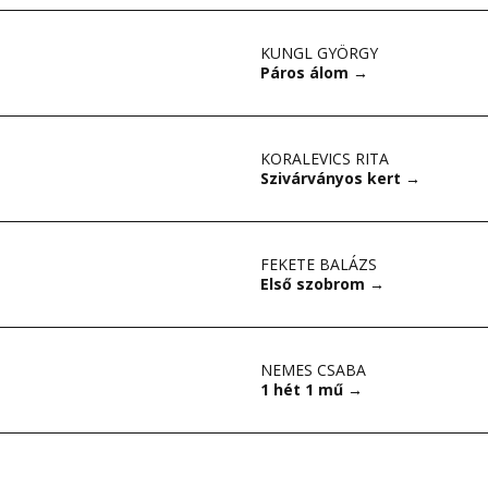
KUNGL GYÖRGY
Páros álom
→
KORALEVICS RITA
Szivárványos kert
→
FEKETE BALÁZS
Első szobrom
→
NEMES CSABA
1 hét 1 mű
→