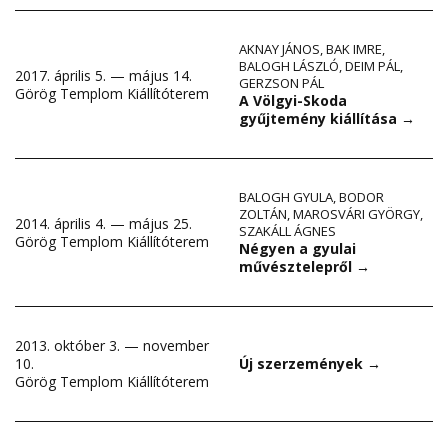
AKNAY JÁNOS
,
BAK IMRE
,
BALOGH LÁSZLÓ
,
DEIM PÁL
,
2017. április 5. — május 14.
GERZSON PÁL
Görög Templom Kiállítóterem
A Völgyi-Skoda
gyűjtemény kiállítása
→
BALOGH GYULA
,
BODOR
ZOLTÁN
,
MAROSVÁRI GYÖRGY
,
2014. április 4. — május 25.
SZAKÁLL ÁGNES
Görög Templom Kiállítóterem
Négyen a gyulai
művésztelepről
→
2013. október 3. — november
10.
Új szerzemények
→
Görög Templom Kiállítóterem