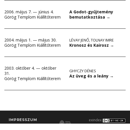
2006. május 7. — június 4.
A Godot-gyűjtemény
Görög Templom Kiállítóterem
bemutatkoztása
→
2004. május 1. — május 30.
LÉVAY JENŐ
,
TOLNAY IMRE
Kronosz és Kairosz
→
Görög Templom Kiállítóterem
2003. október 4. — október
GHYCZY DÉNES
31.
Az üveg és a leány
→
Görög Templom Kiállítóterem
IMPRESSZUM
exindex
KONTAKT
2000–2026 |
C3