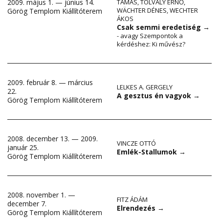
2009. május 1. — június 14.
TAMÁS
,
TOLVALY ERNŐ
,
WÄCHTER DÉNES
,
WECHTER
Görög Templom Kiállítóterem
ÁKOS
Csak semmi eredetiség
→
- avagy Szempontok a
kérdéshez: Ki művész?
2009. február 8. — március
LELKES A. GERGELY
22.
A gesztus én vagyok
→
Görög Templom Kiállítóterem
2008. december 13. — 2009.
VINCZE OTTÓ
január 25.
Emlék-Stallumok
→
Görög Templom Kiállítóterem
2008. november 1. —
FITZ ÁDÁM
december 7.
Elrendezés
→
Görög Templom Kiállítóterem