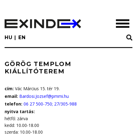
Skip
to
main
TOGGL
content
HU
EN
GÖRÖG TEMPLOM
KIÁLLÍTÓTEREM
cím:
Vác Március 15. tér 19.
email:
Bardosi.Jozsef@pmmi.hu
telefon:
06 27 500-750; 27/305-988
nyitva tartás:
hétfő: zárva
kedd: 10.00-18.00
szerda: 10.00-18.00