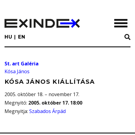
Skip
to
main
TOGGL
content
HU
EN
St. art Galéria
Kósa János
KÓSA JÁNOS KIÁLLÍTÁSA
2005. október 18. – november 17.
Megnyitó
:
2005. október 17. 18:00
Megnyitja
:
Szabados Árpád