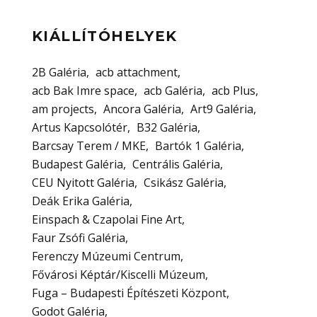
KIÁLLÍTÓHELYEK
2B Galéria
acb attachment
acb Bak Imre space
acb Galéria
acb Plus
am projects
Ancora Galéria
Art9 Galéria
Artus Kapcsolótér
B32 Galéria
Barcsay Terem / MKE
Bartók 1 Galéria
Budapest Galéria
Centrális Galéria
CEU Nyitott Galéria
Csikász Galéria
Deák Erika Galéria
Einspach & Czapolai Fine Art
Faur Zsófi Galéria
Ferenczy Múzeumi Centrum
Fővárosi Képtár/Kiscelli Múzeum
Fuga – Budapesti Építészeti Központ
Godot Galéria