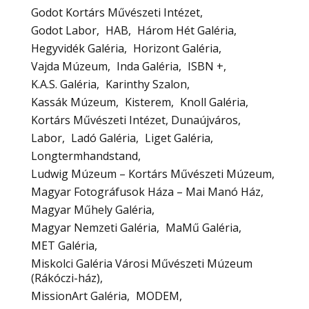
Godot Kortárs Művészeti Intézet
Godot Labor
HAB
Három Hét Galéria
Hegyvidék Galéria
Horizont Galéria
Vajda Múzeum
Inda Galéria
ISBN +
K.A.S. Galéria
Karinthy Szalon
Kassák Múzeum
Kisterem
Knoll Galéria
Kortárs Művészeti Intézet, Dunaújváros
Labor
Ladó Galéria
Liget Galéria
Longtermhandstand
Ludwig Múzeum – Kortárs Művészeti Múzeum
Magyar Fotográfusok Háza – Mai Manó Ház
Magyar Műhely Galéria
Magyar Nemzeti Galéria
MaMű Galéria
MET Galéria
Miskolci Galéria Városi Művészeti Múzeum
(Rákóczi-ház)
MissionArt Galéria
MODEM