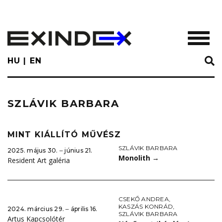
Skip
to
main
TOGGL
content
HU
EN
SZLÁVIK BARBARA
MINT KIÁLLÍTÓ MŰVÉSZ
SZLÁVIK BARBARA
2025. május 30. ‒ június 21.
Monolith
→
Resident Art galéria
CSEKŐ ANDREA
,
KASZÁS KONRÁD
,
2024. március 29. ‒ április 16.
SZLÁVIK BARBARA
Artus Kapcsolótér