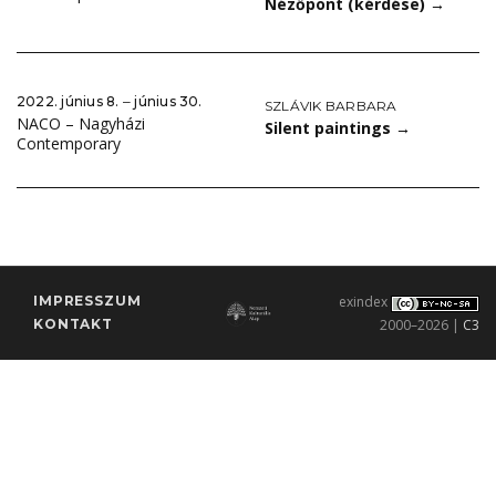
Nézőpont (kérdése)
→
2022. június 8. ‒ június 30.
SZLÁVIK BARBARA
NACO – Nagyházi
Silent paintings
→
Contemporary
IMPRESSZUM
exindex
KONTAKT
2000–2026 |
C3