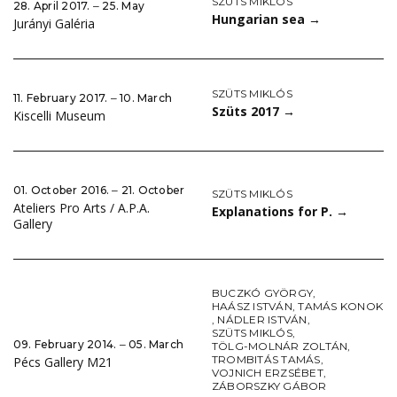
SZÜTS MIKLÓS
28. April 2017. ‒ 25. May
Hungarian sea
→
Jurányi Galéria
SZÜTS MIKLÓS
11. February 2017. ‒ 10. March
Szüts 2017
→
Kiscelli Museum
01. October 2016. ‒ 21. October
SZÜTS MIKLÓS
Ateliers Pro Arts / A.P.A.
Explanations for P.
→
Gallery
BUCZKÓ GYÖRGY
,
HAÁSZ ISTVÁN
,
TAMÁS KONOK
,
NÁDLER ISTVÁN
,
SZÜTS MIKLÓS
,
09. February 2014. ‒ 05. March
TÖLG-MOLNÁR ZOLTÁN
,
TROMBITÁS TAMÁS
,
Pécs Gallery M21
VOJNICH ERZSÉBET
,
ZÁBORSZKY GÁBOR