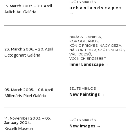
SZÜTS MIKLÓS
13. March 2007. ‒ 30. April
u r b a n l a n d s c a p e s
Aulich Art Galéria
→
BIKÁCSI DANIELA
,
KORODI JÁNOS
,
KŐNIG FRIGYES
,
NAGY GÉZA
,
23. March 2006. ‒ 20. April
NÁDOR TIBOR
,
SZÜTS MIKLÓS
,
VÁLI DEZSŐ
,
Octogonart Galéria
VOJNICH ERZSÉBET
Inner Landscape
→
SZÜTS MIKLÓS
05. March 2005. ‒ 06. April
New Paintings
→
Millenáris Pixel Galéria
14. November 2003. ‒ 05.
SZÜTS MIKLÓS
January 2004.
New Images
→
Kiscelli Museum