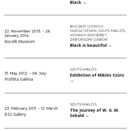
Black
→
BUCZKÓ GYÖRGY
,
HAÁSZ ISTVÁN
,
SZÜTS MIKLÓS
,
22. November 2013. ‒ 26.
VOJNICH ERZSÉBET
,
January 2014.
ZÁBORSZKY GÁBOR
Kiscelli Museum
Black is beautiful
→
SZÜTS MIKLÓS
31. May 2012. ‒ 06. July
Exhibition of Miklós Szüts
Próféta Galéria
→
SZÜTS MIKLÓS
23. February 2011. ‒ 12. March
The Journey of W. G. M.
B32 Gallery
Sebald
→