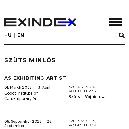
Skip
to
main
TOGGL
content
HU
EN
SZÜTS MIKLÓS
AS EXHIBITING ARTIST
SZÜTS MIKLÓS
,
01. March 2025. ‒ 13. April
VOJNICH ERZSÉBET
Godot Institute of
Szüts – Vojnich
→
Contemporary Art
SZÜTS MIKLÓS
,
06. September 2023. ‒ 26.
VOJNICH ERZSÉBET
September