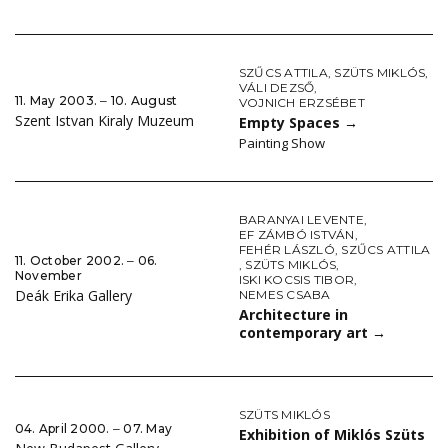
SZŰCS ATTILA
,
SZÜTS MIKLÓS
,
VÁLI DEZSŐ
,
11. May 2003. ‒ 10. August
VOJNICH ERZSÉBET
Szent Istvan Kiraly Muzeum
Empty Spaces
→
Painting Show
BARANYAI LEVENTE
,
EF ZÁMBÓ ISTVÁN
,
FEHÉR LÁSZLÓ
,
SZŰCS ATTILA
11. October 2002. ‒ 06.
,
SZÜTS MIKLÓS
,
November
ISKI KOCSIS TIBOR
,
Deák Erika Gallery
NEMES CSABA
Architecture in
contemporary art
→
SZÜTS MIKLÓS
04. April 2000. ‒ 07. May
Exhibition of Miklós Szüts