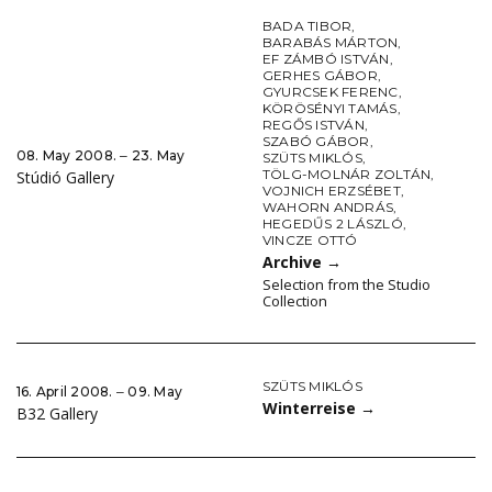
BADA TIBOR
,
BARABÁS MÁRTON
,
EF ZÁMBÓ ISTVÁN
,
GERHES GÁBOR
,
GYURCSEK FERENC
,
KÖRÖSÉNYI TAMÁS
,
REGŐS ISTVÁN
,
SZABÓ GÁBOR
,
08. May 2008. ‒ 23. May
SZÜTS MIKLÓS
,
TÖLG-MOLNÁR ZOLTÁN
,
Stúdió Gallery
VOJNICH ERZSÉBET
,
WAHORN ANDRÁS
,
HEGEDŰS 2 LÁSZLÓ
,
VINCZE OTTÓ
Archive
→
Selection from the Studio
Collection
SZÜTS MIKLÓS
16. April 2008. ‒ 09. May
Winterreise
→
B32 Gallery