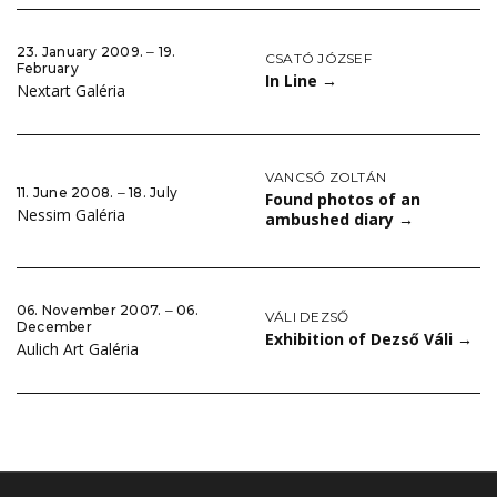
23. January 2009. ‒ 19.
CSATÓ JÓZSEF
February
In Line
→
Nextart Galéria
VANCSÓ ZOLTÁN
11. June 2008. ‒ 18. July
Found photos of an
Nessim Galéria
ambushed diary
→
06. November 2007. ‒ 06.
VÁLI DEZSŐ
December
Exhibition of Dezső Váli
→
Aulich Art Galéria