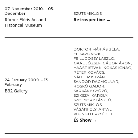
07. November 2010. ‒ 05.
SZÜTS MIKLÓS
December
Retrospective
→
Rómer Flóris Art and
Historical Museum
DOKTOR MÁRIÁS BÉLA
,
EL KAZOVSZKIJ
,
FE LUGOSSY LÁSZLÓ
,
GAÁL JÓZSEF
,
GÁBOR ÁRON
,
HAÁSZ ISTVÁN
,
KOKAS IGNÁC
,
PÉTER KOVÁCS
,
NÁDLER ISTVÁN
,
24. January 2009. ‒ 13.
SÁNDOR RÁCMOLNÁR
,
February
ROSKÓ GÁBOR
,
B32 Gallery
SÁRKÁNY GYŐZŐ
,
SZIKSZAI KÁROLY
,
SZOTYORY LÁSZLÓ
,
SZÜTS MIKLÓS
,
VÁSÁRHELYI ANTAL
,
VOJNICH ERZSÉBET
ÉS Show
→