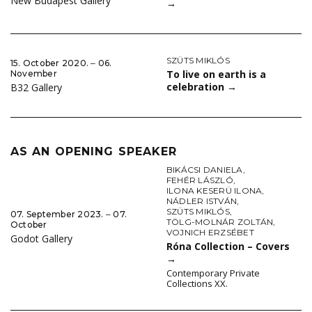
New Budapest Gallery
→
SZÜTS MIKLÓS
15. October 2020. ‒ 06.
To live on earth is a
November
celebration
→
B32 Gallery
AS AN OPENING SPEAKER
BIKÁCSI DANIELA
,
FEHÉR LÁSZLÓ
,
ILONA KESERÜ ILONA
,
NÁDLER ISTVÁN
,
SZÜTS MIKLÓS
,
07. September 2023. ‒ 07.
TÖLG-MOLNÁR ZOLTÁN
,
October
VOJNICH ERZSÉBET
Godot Gallery
Róna Collection – Covers
→
Contemporary Private
Collections XX.