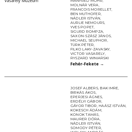
Vasarely Múzeum
MANFRED MOHR
,
MOLNÁR VERA
,
FRANCOIS MORELLET
,
BEN MUTHOFER
,
NÁDLER ISTVÁN
,
AURLIE NEMOURS
,
YVES POPET
,
SIGURD ROMPZA
,
SAXON-SZÁSZ JÁNOS
,
MICHAEL SEUPHOR
,
TÜRK PÉTER
,
FILKO LAKY-ZAVASKY
,
VICTOR VASARELY
,
RYSZARD WINIARSKI
Fehér-Fekete
→
JOSEF ALBERS
,
BAK IMRE
,
BIRKÁS ÁKOS
,
EPERJESI ÁGNES
,
ERDÉLYI GÁBOR
,
GÁYOR TIBOR
,
HAÁSZ ISTVÁN
,
KOKESCH ÁDÁM
,
KONOK TAMÁS
,
MAURER DÓRA
,
NÁDLER ISTVÁN
,
SOMODY PÉTER
,