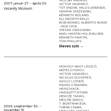
WOLSKY ANDRÁS
,
2007. január 27. ‒ április 30.
VICTOR VASARELY
,
TÓT ENDRE
,
MILOS URBÁSEK
,
Vasarely Múzeum
HENRYK STAŻEWSKI
,
KENNETH NOLAND
,
ELLSWORTH KELLY
,
BOB BONIES
,
ALBERTO BURRI
,
INGE DICK
,
STEFAN GIEROWSKI
,
KARL MARTIN HOLZHÄUSER
,
KENNETH MARTIN
,
TOM PHILLIPS
Eleven szín
→
MOHOLY-NAGY LÁSZLÓ
,
KEPES GYÖRGY
,
VICTOR VASARELY
,
NICOLAS SCHÖFFER
,
ADOLF LUTHER
,
RAIMO UTRAINEN
,
HEINZ MACK
,
HARASZTŸ ISTVÁN
,
HENCZE TAMÁS
,
MEGYIK JÁNOS
,
T. BORTNYIK ÉVA
,
2006. szeptember 30. ‒
TUBÁK CSABA
,
november 19.
MENGYÁN ANDRÁS
,