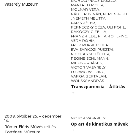
MOHOLY-NAGY LÁSZLÓ
,
Vasarely Múzeum
MANFRED MOHR
,
MOLNÁR VERA
,
NÁDLER ISTVÁN
,
NEMES JUDIT
,
NÉMETH MELITTA
,
PAIZS PÉTER
,
PERNECZKY GÉZA
,
ULI POHL
,
RÁKÓCZY GIZELLA
,
FRANZ RIEDL
,
RITA ROHLFING
,
VERA RÖHM
,
FRITZ RUPRECHTER
,
EVA SÁRKÖZI PUSZTAI
,
NICOLAS SCHÖFFER
,
REGINE SCHUMANN
,
MILOS URBÁSEK
,
VICTOR VASARELY
,
LUDWIG WILDING
,
VARGA BERTALAN
,
WOLSKY ANDRÁS
Transzparencia – Átlátás
→
2008. október 25. ‒ december
VICTOR VASARELY
14.
Op art és kinetikus művek
Rómer Flóris Művészeti és
→
Történeti Múzeum