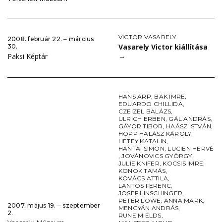
VICTOR VASARELY
2008. február 22. ‒ március
Vasarely Victor kiállítása
30.
→
Paksi Képtár
HANS ARP
,
BAK IMRE
,
EDUARDO CHILLIDA
,
CZEIZEL BALÁZS
,
ULRICH ERBEN
,
GÁL ANDRÁS
,
GÁYOR TIBOR
,
HAÁSZ ISTVÁN
,
HOPP HALÁSZ KÁROLY
,
HETEY KATALIN
,
HANTAI SIMON
,
LUCIEN HERVÉ
,
JOVÁNOVICS GYÖRGY
,
JULIE KNIFER
,
KOCSIS IMRE
,
KONOK TAMÁS
,
KOVÁCS ATTILA
,
LANTOS FERENC
,
JOSEF LINSCHINGER
,
PETER LOWE
,
ANNA MARK
,
2007. május 19. ‒ szeptember
MENGYÁN ANDRÁS
,
2.
RUNE MIELDS
,