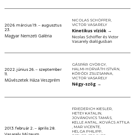
NICOLAS SCHÖFFER
,
VICTOR VASARELY
2026. március 19. ‒ augusztus
23.
Kinetikus víziók
→
Magyar Nemzeti Galéria
Nicolas Schöffer és Victor
Vasarely dialógusban
GÁSPÁR GYÖRGY
,
HALMI-HORVÁTH ISTVÁN
,
2022. június 26. ‒ szeptember
KÓRÓDI ZSUZSANNA
,
11.
VICTOR VASARELY
Művészetek Háza Veszprém
Négy-szög
→
FRIEDERICH KIESLER
,
HETEY KATALIN
,
JOVÁNOVICS TAMÁS
,
KELLE ANTAL
,
KOVÁCS ATTILA
,
MAR VICENTE
,
2013. február 2. ‒ április 28.
HELGA PHILIPP
,
Vasarely Múzeum