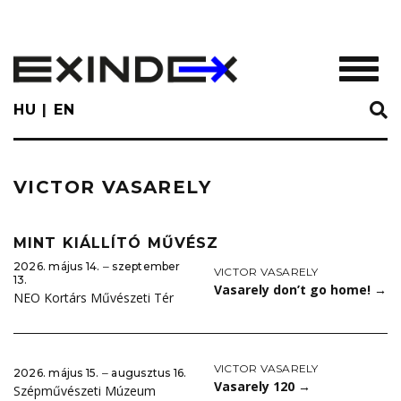
Skip
to
main
TOGGL
content
HU
EN
VICTOR VASARELY
MINT KIÁLLÍTÓ MŰVÉSZ
2026. május 14. ‒ szeptember
VICTOR VASARELY
13.
Vasarely don’t go home!
→
NEO Kortárs Művészeti Tér
VICTOR VASARELY
2026. május 15. ‒ augusztus 16.
Vasarely 120
→
Szépművészeti Múzeum