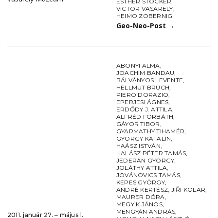
ESTHER STOCKER
,
VICTOR VASARELY
,
HEIMO ZOBERNIG
Geo-Neo-Post
→
ABONYI ALMA
,
JOACHIM BANDAU
,
BÁLVÁNYOS LEVENTE
,
HELLMUT BRUCH
,
PIERO DORAZIO
,
EPERJESI ÁGNES
,
ERDŐDY J. ATTILA
,
ALFRÉD FORBÁTH
,
GÁYOR TIBOR
,
GYARMATHY TIHAMÉR
,
GYÖRGY KATALIN
,
HAÁSZ ISTVÁN
,
HALÁSZ PÉTER TAMÁS
,
JEDERÁN GYÖRGY
,
JOLÁTHY ATTILA
,
JOVÁNOVICS TAMÁS
,
KEPES GYÖRGY
,
ANDRÉ KERTÉSZ
,
JIŘI KOLAR
,
MAURER DÓRA
,
MEGYIK JÁNOS
,
MENGYÁN ANDRÁS
,
2011. január 27. ‒ május 1.