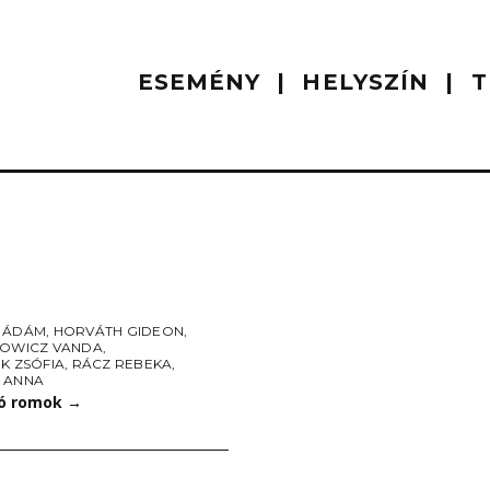
ESEMÉNY
HELYSZÍN
T
 ÁDÁM
,
HORVÁTH GIDEON
,
LOWICZ VANDA
,
K ZSÓFIA
,
RÁCZ REBEKA
,
 ANNA
ó romok
→