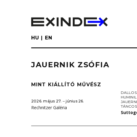
Skip
to
main
content
HU
EN
JAUERNIK ZSÓFIA
MINT KIÁLLÍTÓ MŰVÉSZ
DALLOS
HUMINI
2026. május 27. ‒ június 26.
JAUERNI
TÁNCOS
Rechnitzer Galéria
Suttog