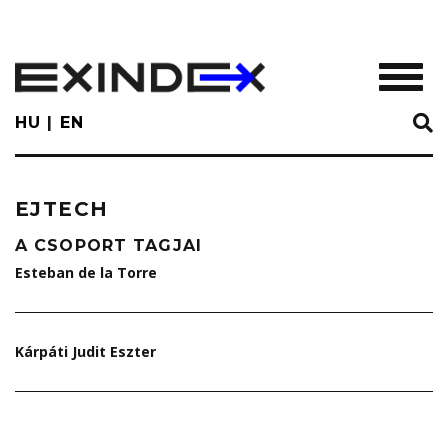
Skip
to
main
TOGGL
content
HU
EN
EJTECH
A CSOPORT TAGJAI
Esteban de la Torre
Kárpáti Judit Eszter