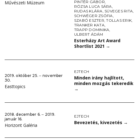
PINTÉR GÁBOR
,
Művészeti Múzeum
RÓZSA LUCA SÁRA
,
RUDAS KLÁRA
,
SÜVEGES RITA
,
SCHWÉGER ZSÓFIA
,
SZABÓ ESZTER
,
TOLLAS ERIK
,
TRANKER KATA
,
TRAPP DOMINIKA
,
ULBERT ÁDÁM
Esterházy Art Award
Shortlist 2021
→
EJTECH
2019. október 25. ‒ november
Minden irány hajlított,
30.
minden mozgás tekeredik
Easttopics
→
2018. december 6. ‒ 2019.
EJTECH
január 16.
Bevezetés, kivezetés
→
Horizont Galéria