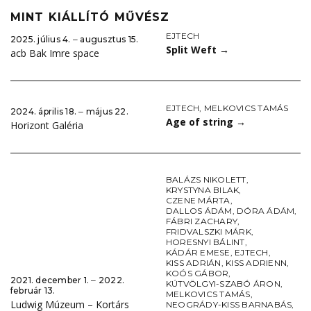
MINT KIÁLLÍTÓ MŰVÉSZ
EJTECH
2025. július 4. ‒ augusztus 15.
Split Weft
→
acb Bak Imre space
EJTECH
,
MELKOVICS TAMÁS
2024. április 18. ‒ május 22.
Age of string
→
Horizont Galéria
BALÁZS NIKOLETT
,
KRYSTYNA BILAK
,
CZENE MÁRTA
,
DALLOS ÁDÁM
,
DÓRA ÁDÁM
,
FÁBRI ZACHARY
,
FRIDVALSZKI MÁRK
,
HORESNYI BÁLINT
,
KÁDÁR EMESE
,
EJTECH
,
KISS ADRIÁN
,
KISS ADRIENN
,
KOÓS GÁBOR
,
2021. december 1. ‒ 2022.
KÚTVÖLGYI-SZABÓ ÁRON
,
február 13.
MELKOVICS TAMÁS
,
Ludwig Múzeum – Kortárs
NEOGRÁDY-KISS BARNABÁS
,