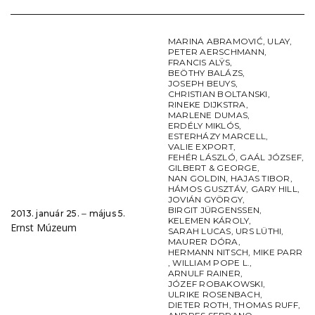
MARINA ABRAMOVIĆ
,
ULAY
,
PETER AERSCHMANN
,
FRANCIS ALŸS
,
BEÖTHY BALÁZS
,
JOSEPH BEUYS
,
CHRISTIAN BOLTANSKI
,
RINEKE DIJKSTRA
,
MARLENE DUMAS
,
ERDÉLY MIKLÓS
,
ESTERHÁZY MARCELL
,
VALIE EXPORT
,
FEHÉR LÁSZLÓ
,
GAÁL JÓZSEF
,
GILBERT & GEORGE
,
NAN GOLDIN
,
HAJAS TIBOR
,
HÁMOS GUSZTÁV
,
GARY HILL
,
JOVIÁN GYÖRGY
,
BIRGIT JÜRGENSSEN
,
2013. január 25. ‒ május 5.
KELEMEN KÁROLY
,
Ernst Múzeum
SARAH LUCAS
,
URS LÜTHI
,
MAURER DÓRA
,
HERMANN NITSCH
,
MIKE PARR
,
WILLIAM POPE L.
,
ARNULF RAINER
,
JÓZEF ROBAKOWSKI
,
ULRIKE ROSENBACH
,
DIETER ROTH
,
THOMAS RUFF
,