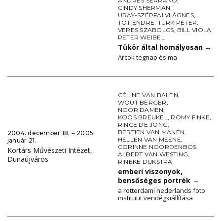
ANDRES SERRANO
,
CINDY SHERMAN
,
URAY-SZÉPFALVI ÁGNES
,
TÓT ENDRE
,
TÜRK PÉTER
,
VERES SZABOLCS
,
BILL VIOLA
,
PETER WEIBEL
Tükör által homályosan
→
Arcok tegnap és ma
CÉLINE VAN BALEN
,
WOUT BERGER
,
NOOR DAMEN
,
KOOS BREUKEL
,
ROMY FINKE
,
RINCE DE JONG
,
BERTIEN VAN MANEN
,
2004. december 18. ‒ 2005.
HELLEN VAN MEENE
,
január 21.
CORINNE NOORDENBOS
,
Kortárs Művészeti Intézet,
ALBERT VAN WESTING
,
Dunaújváros
RINEKE DIJKSTRA
emberi viszonyok,
bensőséges portrék
→
a rotterdami nederlands foto
instituut vendégkiállítása