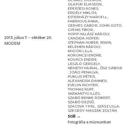
OLAFUR ELIASSON
,
EPERJESI ÁGNES
,
ERDÉLY MIKLÓS
,
ESTERHÁZY MARCELL
,
FABRICIUS ANNA
,
GERHES GÁBOR
,
JOHN GOTO
,
GYENIS TIBOR
,
HOPP HALÁSZ KÁROLY
,
2013. július 7. ‒ október 20.
CANDIDA HÖFER
,
STEPHAN HUBER
,
IRWIN
,
MODEM
KELEMEN KÁROLY
,
KHOÓR LILLA
,
KORONCZI ENDRE
,
KOVÁCS ENDRE
,
LÁSZLÓ GERGELY
,
NÉMETH HAJNAL
,
ŐSZ GÁBOR
,
JOÃO PENALVA
,
PUKLUS PÉTER
,
ALEXANDRA RANNER
,
EVELYN RICHTER
,
THOMAS RUFF
,
SARKANTYU ILLÉS
,
SZABÓ BENKE RÓBERT
,
SZABÓ DEZSŐ
,
SZACSVA Y PÁL
,
SZÁSZ LILLA
,
SZEGEDY-MASZÁK ZOLTÁN
Still
→
Fotográfia a múzeumban