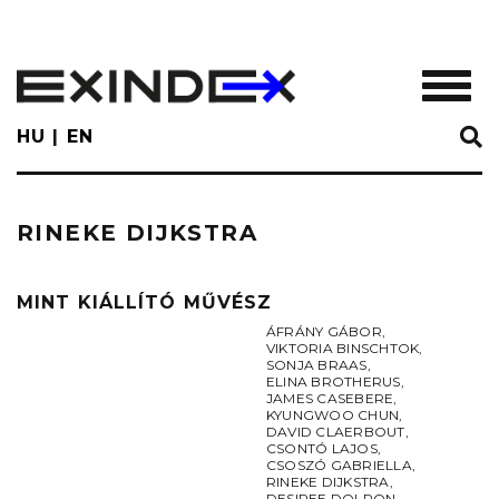
Skip
to
main
TOGGL
content
HU
EN
RINEKE DIJKSTRA
MINT KIÁLLÍTÓ MŰVÉSZ
ÁFRÁNY GÁBOR
,
VIKTORIA BINSCHTOK
,
SONJA BRAAS
,
ELINA BROTHERUS
,
JAMES CASEBERE
,
KYUNGWOO CHUN
,
DAVID CLAERBOUT
,
CSONTÓ LAJOS
,
CSOSZÓ GABRIELLA
,
RINEKE DIJKSTRA
,
DESIREE DOLRON
,