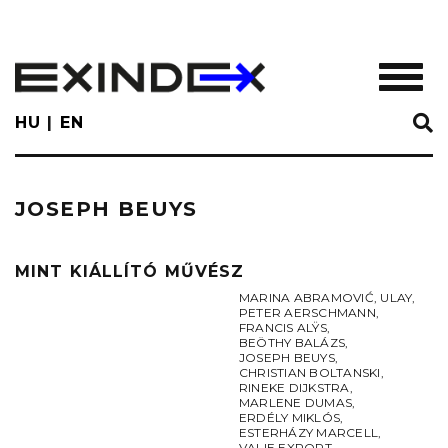
Skip
to
main
TOGGL
content
HU
EN
JOSEPH BEUYS
MINT KIÁLLÍTÓ MŰVÉSZ
MARINA ABRAMOVIĆ
,
ULAY
,
PETER AERSCHMANN
,
FRANCIS ALŸS
,
BEÖTHY BALÁZS
,
JOSEPH BEUYS
,
CHRISTIAN BOLTANSKI
,
RINEKE DIJKSTRA
,
MARLENE DUMAS
,
ERDÉLY MIKLÓS
,
ESTERHÁZY MARCELL
,
VALIE EXPORT
,