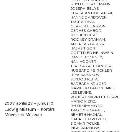
SIBYLLE BERGEMANN
,
JOSEPH BEUYS
,
CHRISTIAN BOLTANSKI
,
HANNE DARBOVEN
,
TACITA DEAN
,
OLAFUR ELIASSON
,
GERHES GÁBOR
,
JOCHEN GERZ
,
RODNEY GRAHAM
,
ANDREAS GURSKY
,
HAJAS TIBOR
,
GOTTFRIED HELNWEIN
,
DAVID HOCKNEY
,
NAN HOOVER
,
TERESA / ALEXANDER
HUBBARD / BIRCHLER
,
ILYA KABAKOV
,
SEYDOU KEITA
,
BARBARA KRUGER
,
MARIE-JO LAFONTAINE
,
LES LEVINE
,
ROBERT MAPPLETHORPE
,
MARIO MERZ
,
2007. április 27. ‒ június 10.
RYUJI MIYAMOTO
,
Ludwig Múzeum – Kortárs
TRACEY MOFFATT
,
Művészeti Múzeum
NÉMETH HAJNAL
,
GABRIEL OROZCO
,
SIGMAR POLKE
,
INGE RAMBOW
,