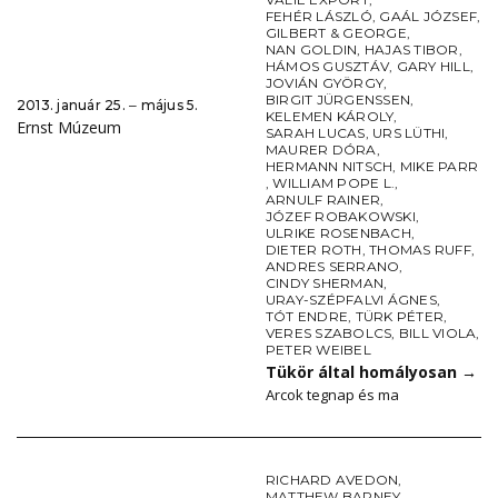
FEHÉR LÁSZLÓ
,
GAÁL JÓZSEF
,
GILBERT & GEORGE
,
NAN GOLDIN
,
HAJAS TIBOR
,
HÁMOS GUSZTÁV
,
GARY HILL
,
JOVIÁN GYÖRGY
,
BIRGIT JÜRGENSSEN
,
2013. január 25. ‒ május 5.
KELEMEN KÁROLY
,
Ernst Múzeum
SARAH LUCAS
,
URS LÜTHI
,
MAURER DÓRA
,
HERMANN NITSCH
,
MIKE PARR
,
WILLIAM POPE L.
,
ARNULF RAINER
,
JÓZEF ROBAKOWSKI
,
ULRIKE ROSENBACH
,
DIETER ROTH
,
THOMAS RUFF
,
ANDRES SERRANO
,
CINDY SHERMAN
,
URAY-SZÉPFALVI ÁGNES
,
TÓT ENDRE
,
TÜRK PÉTER
,
VERES SZABOLCS
,
BILL VIOLA
,
PETER WEIBEL
Tükör által homályosan
→
Arcok tegnap és ma
RICHARD AVEDON
,
MATTHEW BARNEY
,