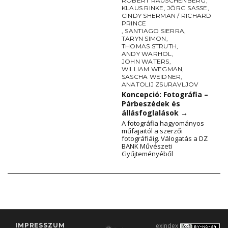
ROBERT RAUSCHENBERG
,
KLAUS RINKE
,
JÖRG SASSE
,
CINDY SHERMAN / RICHARD
PRINCE
,
SANTIAGO SIERRA
,
TARYN SIMON
,
THOMAS STRUTH
,
ANDY WARHOL
,
JOHN WATERS
,
WILLIAM WEGMAN
,
SASCHA WEIDNER
,
ANATOLIJ ZSURAVLJOV
Koncepció: Fotográfia –
Párbeszédek és
állásfoglalások
→
A fotográfia hagyományos
műfajaitól a szerzői
fotográfiáig. Válogatás a DZ
BANK Művészeti
Gyűjteményéből
IMPRESSZUM
exindex