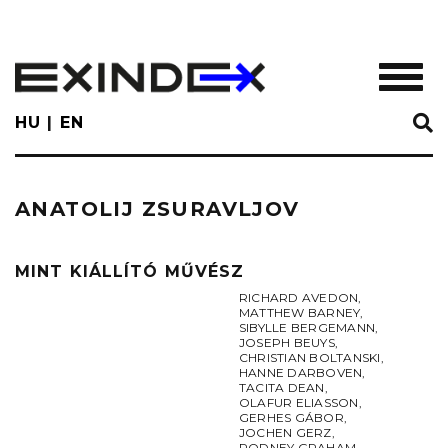
Skip
to
main
TOGGL
content
HU
EN
ANATOLIJ ZSURAVLJOV
MINT KIÁLLÍTÓ MŰVÉSZ
RICHARD AVEDON
,
MATTHEW BARNEY
,
SIBYLLE BERGEMANN
,
JOSEPH BEUYS
,
CHRISTIAN BOLTANSKI
,
HANNE DARBOVEN
,
TACITA DEAN
,
OLAFUR ELIASSON
,
GERHES GÁBOR
,
JOCHEN GERZ
,
RODNEY GRAHAM
,