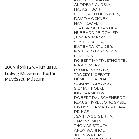
ANDREAS GURSKY
,
HAJAS TIBOR
,
GOTTFRIED HELNWEIN
,
DAVID HOCKNEY
,
NAN HOOVER
,
TERESA / ALEXANDER
HUBBARD / BIRCHLER
,
ILYA KABAKOV
,
SEYDOU KEITA
,
BARBARA KRUGER
,
MARIE-JO LAFONTAINE
,
LES LEVINE
,
ROBERT MAPPLETHORPE
,
MARIO MERZ
,
2007. április 27. ‒ június 10.
RYUJI MIYAMOTO
,
Ludwig Múzeum – Kortárs
TRACEY MOFFATT
,
Művészeti Múzeum
NÉMETH HAJNAL
,
GABRIEL OROZCO
,
SIGMAR POLKE
,
INGE RAMBOW
,
ROBERT RAUSCHENBERG
,
KLAUS RINKE
,
JÖRG SASSE
,
CINDY SHERMAN / RICHARD
PRINCE
,
SANTIAGO SIERRA
,
TARYN SIMON
,
THOMAS STRUTH
,
ANDY WARHOL
,
JOHN WATERS
,