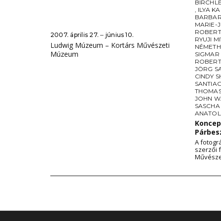
BIRCHL
,
ILYA K
BARBAR
MARIE-
ROBERT
2007. április 27. ‒ június 10.
RYUJI 
Ludwig Múzeum – Kortárs Művészeti
NÉMETH
Múzeum
SIGMAR
ROBERT
JÖRG S
CINDY S
SANTIA
THOMAS
JOHN W
SASCHA
ANATOL
Koncepc
Párbes
A fotogr
szerzői 
Művésze