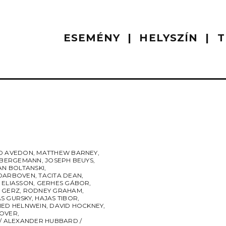
ESEMÉNY
HELYSZÍN
T
D AVEDON
,
MATTHEW BARNEY
,
E BERGEMANN
,
JOSEPH BEUYS
,
AN BOLTANSKI
,
DARBOVEN
,
TACITA DEAN
,
 ELIASSON
,
GERHES GÁBOR
,
 GERZ
,
RODNEY GRAHAM
,
S GURSKY
,
HAJAS TIBOR
,
IED HELNWEIN
,
DAVID HOCKNEY
,
OVER
,
 / ALEXANDER HUBBARD /