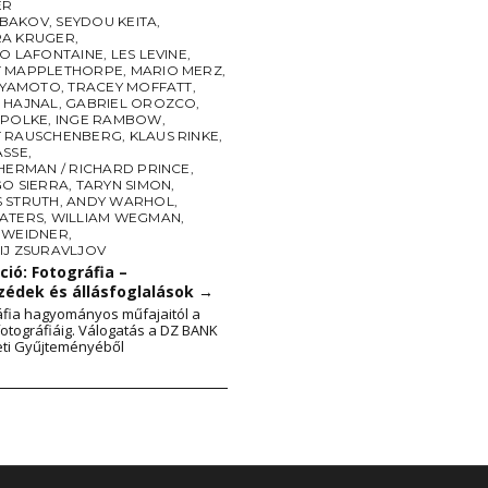
ER
ABAKOV
,
SEYDOU KEITA
,
A KRUGER
,
JO LAFONTAINE
,
LES LEVINE
,
 MAPPLETHORPE
,
MARIO MERZ
,
MIYAMOTO
,
TRACEY MOFFATT
,
 HAJNAL
,
GABRIEL OROZCO
,
 POLKE
,
INGE RAMBOW
,
 RAUSCHENBERG
,
KLAUS RINKE
,
ASSE
,
HERMAN / RICHARD PRINCE
,
GO SIERRA
,
TARYN SIMON
,
 STRUTH
,
ANDY WARHOL
,
ATERS
,
WILLIAM WEGMAN
,
 WEIDNER
,
IJ ZSURAVLJOV
ió: Fotográfia –
zédek és állásfoglalások
→
áfia hagyományos műfajaitól a
fotográfiáig. Válogatás a DZ BANK
ti Gyűjteményéből