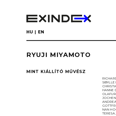
Skip
to
main
content
HU
EN
RYUJI MIYAMOTO
MINT KIÁLLÍTÓ MŰVÉSZ
RICHAR
SIBYLL
CHRISTI
HANNE 
OLAFUR
JOCHEN
ANDREA
GOTTFR
NAN HO
TERESA