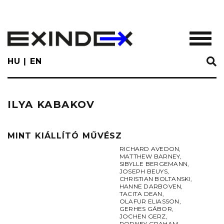
Skip
to
main
TOGGL
content
HU
EN
ILYA KABAKOV
MINT KIÁLLÍTÓ MŰVÉSZ
RICHARD AVEDON
,
MATTHEW BARNEY
,
SIBYLLE BERGEMANN
,
JOSEPH BEUYS
,
CHRISTIAN BOLTANSKI
,
HANNE DARBOVEN
,
TACITA DEAN
,
OLAFUR ELIASSON
,
GERHES GÁBOR
,
JOCHEN GERZ
,
RODNEY GRAHAM
,