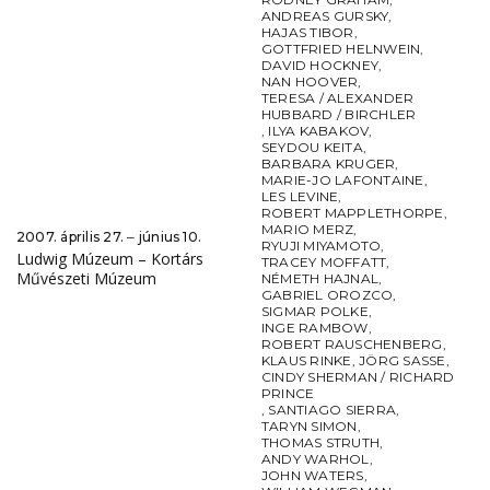
ANDREAS GURSKY
,
HAJAS TIBOR
,
GOTTFRIED HELNWEIN
,
DAVID HOCKNEY
,
NAN HOOVER
,
TERESA / ALEXANDER
HUBBARD / BIRCHLER
,
ILYA KABAKOV
,
SEYDOU KEITA
,
BARBARA KRUGER
,
MARIE-JO LAFONTAINE
,
LES LEVINE
,
ROBERT MAPPLETHORPE
,
MARIO MERZ
,
2007. április 27. ‒ június 10.
RYUJI MIYAMOTO
,
Ludwig Múzeum – Kortárs
TRACEY MOFFATT
,
Művészeti Múzeum
NÉMETH HAJNAL
,
GABRIEL OROZCO
,
SIGMAR POLKE
,
INGE RAMBOW
,
ROBERT RAUSCHENBERG
,
KLAUS RINKE
,
JÖRG SASSE
,
CINDY SHERMAN / RICHARD
PRINCE
,
SANTIAGO SIERRA
,
TARYN SIMON
,
THOMAS STRUTH
,
ANDY WARHOL
,
JOHN WATERS
,