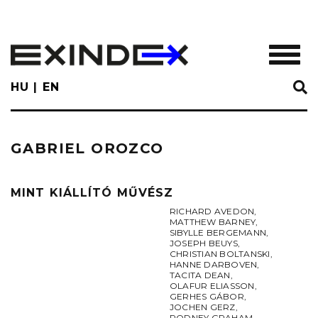
Skip
to
main
TOGGL
content
HU
EN
GABRIEL OROZCO
MINT KIÁLLÍTÓ MŰVÉSZ
RICHARD AVEDON
,
MATTHEW BARNEY
,
SIBYLLE BERGEMANN
,
JOSEPH BEUYS
,
CHRISTIAN BOLTANSKI
,
HANNE DARBOVEN
,
TACITA DEAN
,
OLAFUR ELIASSON
,
GERHES GÁBOR
,
JOCHEN GERZ
,
RODNEY GRAHAM
,