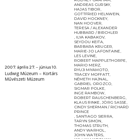
ANDREAS GURSKY
,
HAJAS TIBOR
,
GOTTFRIED HELNWEIN
,
DAVID HOCKNEY
,
NAN HOOVER
,
TERESA / ALEXANDER
HUBBARD / BIRCHLER
,
ILYA KABAKOV
,
SEYDOU KEITA
,
BARBARA KRUGER
,
MARIE-JO LAFONTAINE
,
LES LEVINE
,
ROBERT MAPPLETHORPE
,
MARIO MERZ
,
2007. április 27. ‒ június 10.
RYUJI MIYAMOTO
,
Ludwig Múzeum – Kortárs
TRACEY MOFFATT
,
Művészeti Múzeum
NÉMETH HAJNAL
,
GABRIEL OROZCO
,
SIGMAR POLKE
,
INGE RAMBOW
,
ROBERT RAUSCHENBERG
,
KLAUS RINKE
,
JÖRG SASSE
,
CINDY SHERMAN / RICHARD
PRINCE
,
SANTIAGO SIERRA
,
TARYN SIMON
,
THOMAS STRUTH
,
ANDY WARHOL
,
JOHN WATERS
,