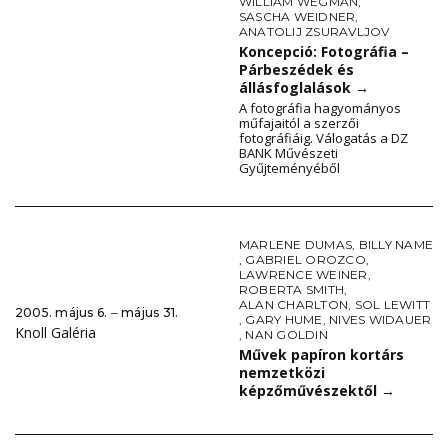
WILLIAM WEGMAN
,
SASCHA WEIDNER
,
ANATOLIJ ZSURAVLJOV
Koncepció: Fotográfia –
Párbeszédek és
állásfoglalások
→
A fotográfia hagyományos
műfajaitól a szerzői
fotográfiáig. Válogatás a DZ
BANK Művészeti
Gyűjteményéből
MARLENE DUMAS
,
BILLY NAME
,
GABRIEL OROZCO
,
LAWRENCE WEINER
,
ROBERTA SMITH
,
ALAN CHARLTON
,
SOL LEWITT
2005. május 6. ‒ május 31.
,
GARY HUME
,
NIVES WIDAUER
Knoll Galéria
,
NAN GOLDIN
Művek papíron kortárs
nemzetközi
képzőművészektől
→