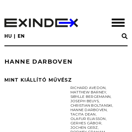
Skip
to
main
TOGGL
content
HU
EN
HANNE DARBOVEN
MINT KIÁLLÍTÓ MŰVÉSZ
RICHARD AVEDON
,
MATTHEW BARNEY
,
SIBYLLE BERGEMANN
,
JOSEPH BEUYS
,
CHRISTIAN BOLTANSKI
,
HANNE DARBOVEN
,
TACITA DEAN
,
OLAFUR ELIASSON
,
GERHES GÁBOR
,
JOCHEN GERZ
,
RODNEY GRAHAM
,