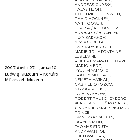
ANDREAS GURSKY
,
HAJAS TIBOR
,
GOTTFRIED HELNWEIN
,
DAVID HOCKNEY
,
NAN HOOVER
,
TERESA / ALEXANDER
HUBBARD / BIRCHLER
,
ILYA KABAKOV
,
SEYDOU KEITA
,
BARBARA KRUGER
,
MARIE-JO LAFONTAINE
,
LES LEVINE
,
ROBERT MAPPLETHORPE
,
MARIO MERZ
,
2007. április 27. ‒ június 10.
RYUJI MIYAMOTO
,
Ludwig Múzeum – Kortárs
TRACEY MOFFATT
,
Művészeti Múzeum
NÉMETH HAJNAL
,
GABRIEL OROZCO
,
SIGMAR POLKE
,
INGE RAMBOW
,
ROBERT RAUSCHENBERG
,
KLAUS RINKE
,
JÖRG SASSE
,
CINDY SHERMAN / RICHARD
PRINCE
,
SANTIAGO SIERRA
,
TARYN SIMON
,
THOMAS STRUTH
,
ANDY WARHOL
,
JOHN WATERS
,