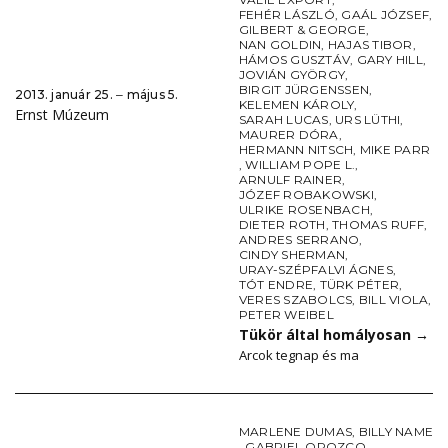
FEHÉR LÁSZLÓ
,
GAÁL JÓZSEF
,
GILBERT & GEORGE
,
NAN GOLDIN
,
HAJAS TIBOR
,
HÁMOS GUSZTÁV
,
GARY HILL
,
JOVIÁN GYÖRGY
,
BIRGIT JÜRGENSSEN
,
2013. január 25. ‒ május 5.
KELEMEN KÁROLY
,
Ernst Múzeum
SARAH LUCAS
,
URS LÜTHI
,
MAURER DÓRA
,
HERMANN NITSCH
,
MIKE PARR
,
WILLIAM POPE L.
,
ARNULF RAINER
,
JÓZEF ROBAKOWSKI
,
ULRIKE ROSENBACH
,
DIETER ROTH
,
THOMAS RUFF
,
ANDRES SERRANO
,
CINDY SHERMAN
,
URAY-SZÉPFALVI ÁGNES
,
TÓT ENDRE
,
TÜRK PÉTER
,
VERES SZABOLCS
,
BILL VIOLA
,
PETER WEIBEL
Tükör által homályosan
→
Arcok tegnap és ma
MARLENE DUMAS
,
BILLY NAME
,
GABRIEL OROZCO
,