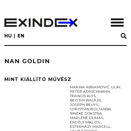
Skip
to
main
TOGGL
content
HU
EN
NAN GOLDIN
MINT KIÁLLÍTÓ MŰVÉSZ
MARINA ABRAMOVIĆ
,
ULAY
,
PETER AERSCHMANN
,
FRANCIS ALŸS
,
BEÖTHY BALÁZS
,
JOSEPH BEUYS
,
CHRISTIAN BOLTANSKI
,
RINEKE DIJKSTRA
,
MARLENE DUMAS
,
ERDÉLY MIKLÓS
,
ESTERHÁZY MARCELL
,
VALIE EXPORT
,