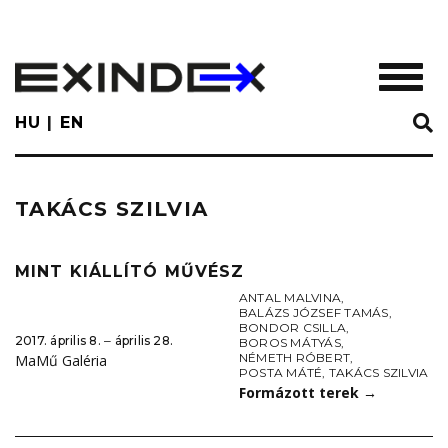
Skip
to
main
TOGGL
content
HU
EN
TAKÁCS SZILVIA
MINT KIÁLLÍTÓ MŰVÉSZ
ANTAL MALVINA
,
BALÁZS JÓZSEF TAMÁS
,
BONDOR CSILLA
,
2017. április 8. ‒ április 28.
BOROS MÁTYÁS
,
NÉMETH RÓBERT
,
MaMű Galéria
POSTA MÁTÉ
,
TAKÁCS SZILVIA
Formázott terek
→