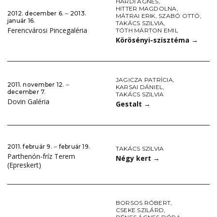
HARDI ÁGNES
,
HITTER MAGDOLNA
,
2012. december 6. ‒ 2013.
MÁTRAI ERIK
,
SZABÓ OTTÓ
,
január 16.
TAKÁCS SZILVIA
,
Ferencvárosi Pincegaléria
TÓTH MÁRTON EMIL
Körösényi-szisztéma
→
JAGICZA PATRÍCIA
,
2011. november 12. ‒
KARSAI DÁNIEL
,
december 7.
TAKÁCS SZILVIA
Dovin Galéria
Gestalt
→
2011. február 9. ‒ február 19.
TAKÁCS SZILVIA
Parthenón-fríz Terem
Négy kert
→
(Epreskert)
BORSOS RÓBERT
,
CSEKE SZILÁRD
,