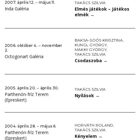
2007. április 12. ‒ május 11.
TAKÁCS SZILVIA
Inda Galéria
Elmés játékok – Játékos
elmék
→
BAKSA-SOÓS KRISZTINA
,
KUNGL GYÖRGY
,
2006. október 4. ‒ november
MAKKY GYÖRGY
,
2.
TAKÁCS SZILVIA
Octogonart Galéria
Csodaszoba
→
2005. április 20. ‒ április 30.
TAKÁCS SZILVIA
Parthenón-fríz Terem
Nyílások
→
(Epreskert)
HORVÁTH ROLAND
,
2004. április 28. ‒ május 6.
TAKÁCS SZILVIA
Parthenón-fríz Terem
Kényelem
→
(Epreskert)