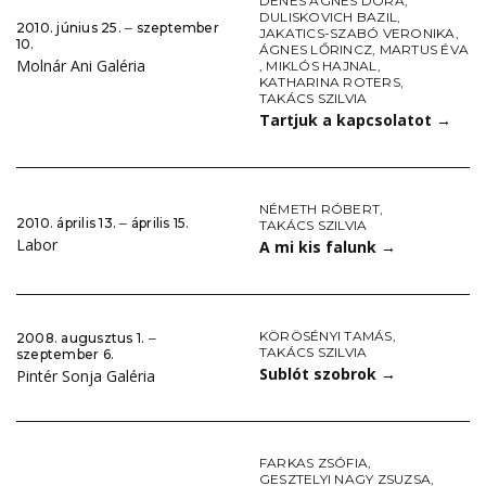
DÉNES ÁGNES DÓRA
,
DULISKOVICH BAZIL
,
2010. június 25. ‒ szeptember
JAKATICS-SZABÓ VERONIKA
,
10.
ÁGNES LŐRINCZ
,
MARTUS ÉVA
Molnár Ani Galéria
,
MIKLÓS HAJNAL
,
KATHARINA ROTERS
,
TAKÁCS SZILVIA
Tartjuk a kapcsolatot
→
NÉMETH RÓBERT
,
2010. április 13. ‒ április 15.
TAKÁCS SZILVIA
Labor
A mi kis falunk
→
KÖRÖSÉNYI TAMÁS
,
2008. augusztus 1. ‒
TAKÁCS SZILVIA
szeptember 6.
Sublót szobrok
→
Pintér Sonja Galéria
FARKAS ZSÓFIA
,
GESZTELYI NAGY ZSUZSA
,