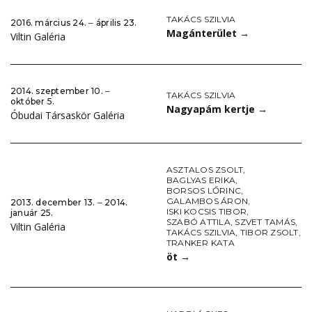
TAKÁCS SZILVIA
2016. március 24. ‒ április 23.
Magánterület
→
Viltin Galéria
2014. szeptember 10. ‒
TAKÁCS SZILVIA
október 5.
Nagyapám kertje
→
Óbudai Társaskör Galéria
ASZTALOS ZSOLT
,
BAGLYAS ERIKA
,
BORSOS LŐRINC
,
GALAMBOS ÁRON
,
2013. december 13. ‒ 2014.
ISKI KOCSIS TIBOR
,
január 25.
SZABÓ ATTILA
,
SZVET TAMÁS
,
Viltin Galéria
TAKÁCS SZILVIA
,
TIBOR ZSOLT
,
TRANKER KATA
öt
→