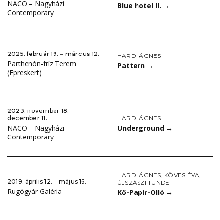
NACO – Nagyházi
Blue hotel II.
→
Contemporary
2025. február 19. ‒ március 12.
HARDI ÁGNES
Parthenón-fríz Terem
Pattern
→
(Epreskert)
2023. november 18. ‒
HARDI ÁGNES
december 11.
Underground
→
NACO – Nagyházi
Contemporary
HARDI ÁGNES
,
KÖVES ÉVA
,
2019. április 12. ‒ május 16.
ÚJSZÁSZI TÜNDE
Rugógyár Galéria
Kő-Papír-Olló
→