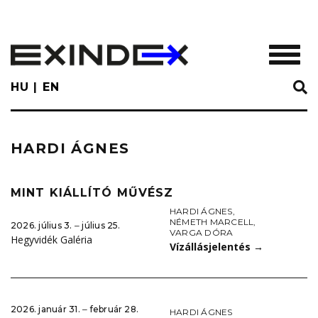
Skip
to
main
TOGGL
content
HU
EN
HARDI ÁGNES
MINT KIÁLLÍTÓ MŰVÉSZ
HARDI ÁGNES
,
NÉMETH MARCELL
,
2026. július 3. ‒ július 25.
VARGA DÓRA
Hegyvidék Galéria
Vízállásjelentés
→
2026. január 31. ‒ február 28.
HARDI ÁGNES