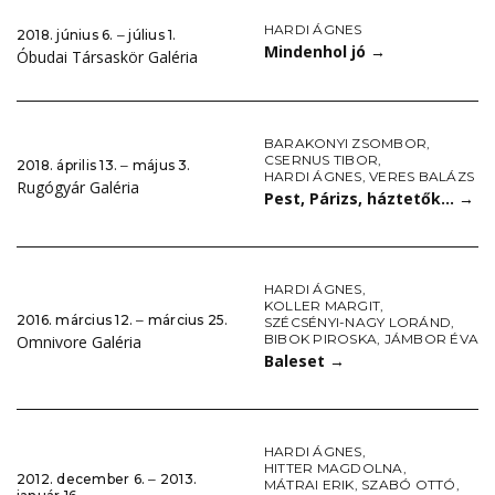
HARDI ÁGNES
2018. június 6. ‒ július 1.
Mindenhol jó
→
Óbudai Társaskör Galéria
BARAKONYI ZSOMBOR
,
CSERNUS TIBOR
,
2018. április 13. ‒ május 3.
HARDI ÁGNES
,
VERES BALÁZS
Rugógyár Galéria
Pest, Párizs, háztetők…
→
HARDI ÁGNES
,
KOLLER MARGIT
,
2016. március 12. ‒ március 25.
SZÉCSÉNYI-NAGY LORÁND
,
BIBOK PIROSKA
,
JÁMBOR ÉVA
Omnivore Galéria
Baleset
→
HARDI ÁGNES
,
HITTER MAGDOLNA
,
2012. december 6. ‒ 2013.
MÁTRAI ERIK
,
SZABÓ OTTÓ
,