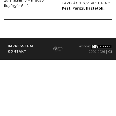
2018. április 13. ‒ május 3.
HARDI ÁGNES
,
VERES BALÁZS
Rugógyár Galéria
Pest, Párizs, háztetők…
→
IMPRESSZUM
exindex
KONTAKT
2000–2026 |
C3