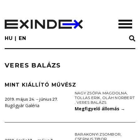
Skip
to
main
TOGGL
content
HU
EN
VERES BALÁZS
MINT KIÁLLÍTÓ MŰVÉSZ
NAGY ZSÓFIA MAGDOLNA
,
TOLLAS ERIK
,
OLÁH NORBERT
2019. május 24. ‒ június 27.
,
VERES BALÁZS
Rugógyár Galéria
Megfigyelő állomás
→
BARAKONYI ZSOMBOR
,
CSERNUS TIBOR
,