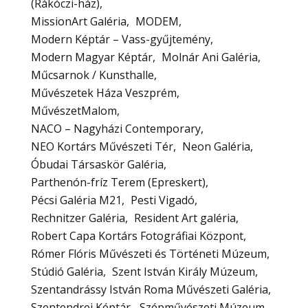
(Rákóczi-ház)
MissionArt Galéria
MODEM
Modern Képtár – Vass-gyűjtemény
Modern Magyar Képtár
Molnár Ani Galéria
Műcsarnok / Kunsthalle
Művészetek Háza Veszprém
MűvészetMalom
NACO – Nagyházi Contemporary
NEO Kortárs Művészeti Tér
Neon Galéria
Óbudai Társaskör Galéria
Parthenón-fríz Terem (Epreskert)
Pécsi Galéria M21
Pesti Vigadó
Rechnitzer Galéria
Resident Art galéria
Robert Capa Kortárs Fotográfiai Központ
Rómer Flóris Művészeti és Történeti Múzeum
Stúdió Galéria
Szent István Király Múzeum
Szentandrássy István Roma Művészeti Galéria
Szentendrei Képtár
Szépművészeti Múzeum