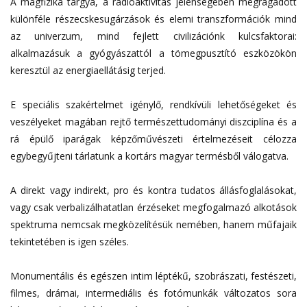
A magfizika tárgya, a radioaktivitás jelenségében megragadott
különféle részecskesugárzások és elemi transzformációk mind
az univerzum, mind fejlett civilizációnk kulcsfaktorai:
alkalmazásuk a gyógyászattól a tömegpusztító eszközökön
keresztül az energiaellátásig terjed.
E speciális szakértelmet igénylő, rendkívüli lehetőségeket és
veszélyeket magában rejtő természettudományi diszciplína és a
rá épülő iparágak képzőművészeti értelmezéseit célozza
egybegyűjteni tárlatunk a kortárs magyar termésből válogatva.
A direkt vagy indirekt, pro és kontra tudatos állásfoglalásokat,
vagy csak verbalizálhatatlan érzéseket megfogalmazó alkotások
spektruma nemcsak megközelítésük nemében, hanem műfajaik
tekintetében is igen széles.
Monumentális és egészen intim léptékű, szobrászati, festészeti,
filmes, drámai, intermediális és fotómunkák változatos sora