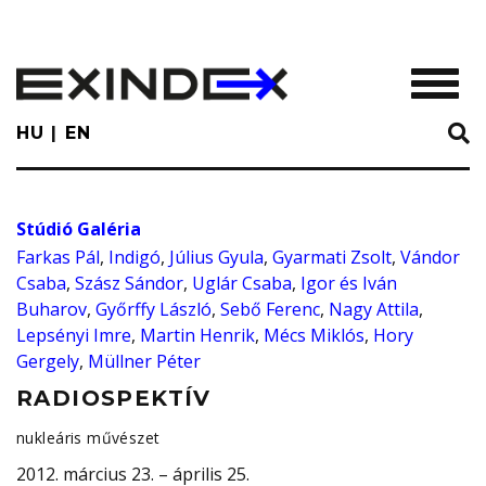
Skip
to
main
TOGGL
content
HU
EN
Stúdió Galéria
Farkas Pál
,
Indigó
,
Július Gyula
,
Gyarmati Zsolt
,
Vándor
Csaba
,
Szász Sándor
,
Uglár Csaba
,
Igor és Iván
Buharov
,
Győrffy László
,
Sebő Ferenc
,
Nagy Attila
,
Lepsényi Imre
,
Martin Henrik
,
Mécs Miklós
,
Hory
Gergely
,
Müllner Péter
RADIOSPEKTÍV
nukleáris művészet
2012. március 23. – április 25.