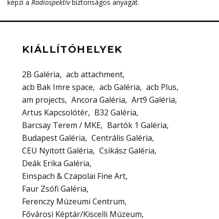
képzi a
Radiospektív
biztonságos anyagát.
KIÁLLÍTÓHELYEK
2B Galéria
acb attachment
acb Bak Imre space
acb Galéria
acb Plus
am projects
Ancora Galéria
Art9 Galéria
Artus Kapcsolótér
B32 Galéria
Barcsay Terem / MKE
Bartók 1 Galéria
Budapest Galéria
Centrális Galéria
CEU Nyitott Galéria
Csikász Galéria
Deák Erika Galéria
Einspach & Czapolai Fine Art
Faur Zsófi Galéria
Ferenczy Múzeumi Centrum
Fővárosi Képtár/Kiscelli Múzeum