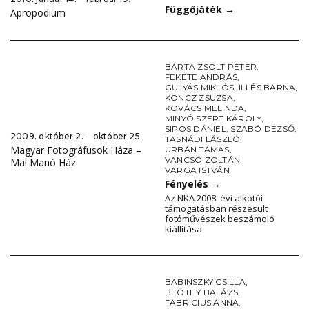
Függőjáték
→
Apropodium
BARTA ZSOLT PÉTER
,
FEKETE ANDRÁS
,
GULYÁS MIKLÓS
,
ILLÉS BARNA
,
KONCZ ZSUZSA
,
KOVÁCS MELINDA
,
MINYÓ SZERT KÁROLY
,
SIPOS DÁNIEL
,
SZABÓ DEZSŐ
,
2009. október 2. ‒ október 25.
TASNÁDI LÁSZLÓ
,
Magyar Fotográfusok Háza –
URBÁN TAMÁS
,
VANCSÓ ZOLTÁN
,
Mai Manó Ház
VARGA ISTVÁN
Fényelés
→
Az NKA 2008. évi alkotói
támogatásban részesült
fotóművészek beszámoló
kiállítása
BABINSZKY CSILLA
,
BEÖTHY BALÁZS
,
FABRICIUS ANNA
,