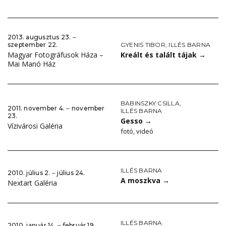
2013. augusztus 23. ‒
GYENIS TIBOR
,
ILLÉS BARNA
szeptember 22.
Kreált és talált tájak
→
Magyar Fotográfusok Háza –
Mai Manó Ház
BABINSZKY CSILLA
,
2011. november 4. ‒ november
ILLÉS BARNA
23.
Gesso
→
Vízivárosi Galéria
fotó, videó
ILLÉS BARNA
2010. július 2. ‒ július 24.
A moszkva
→
Nextart Galéria
ILLÉS BARNA
2010. január 14. ‒ február 19.