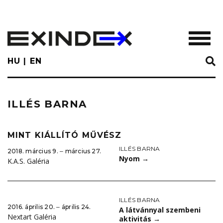
Skip
to
main
TOGGL
content
HU
EN
ILLÉS BARNA
MINT KIÁLLÍTÓ MŰVÉSZ
ILLÉS BARNA
2018. március 9. ‒ március 27.
Nyom
→
K.A.S. Galéria
ILLÉS BARNA
2016. április 20. ‒ április 24.
A látvánnyal szembeni
Nextart Galéria
aktivitás
→