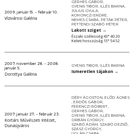
GERHES GÁBOR
,
GYENIS TIBOR
,
ILLÉS BARNA
,
JÚLIUS GYULA
,
2009. január 15. ‒ február 10.
KORONCZI ENDRE
,
Vízivárosi Galéria
NEMES CSABA
,
PETÁK PÉTER
,
PETTENDI SZABÓ PÉTER
Lakott sziget
→
Északi szélesség 43° 40 20
Keleti hosszúság 15° 54 52
2007. november 28. ‒ 2008.
GYENIS TIBOR
,
ILLÉS BARNA
január 5.
Ismeretlen tájakon
→
Dorottya Galéria
DÉRY ÁGOSTON
,
ELŐD ÁGNES
,
ERDŐS GÁBOR
,
FERENCZI RÓBERT
,
GERHES GÁBOR
,
2007. január 27. ‒ február 23.
GYENIS TIBOR
,
ILLÉS BARNA
,
Kortárs Művészeti Intézet,
ORBÁN GYÖRGY
,
SZABÓ ÁDÁM
,
SZABÓ DEZSŐ
,
Dunaújváros
SZÁSZ GYÖRGY
,
UGLÁR CSABA