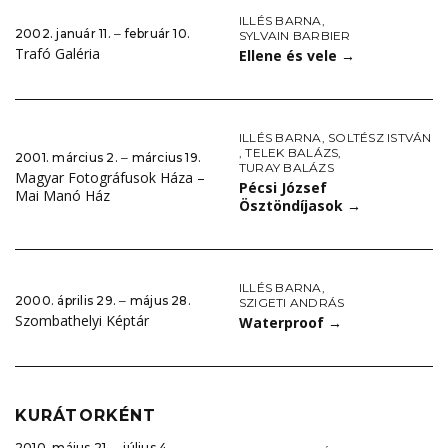
ILLÉS BARNA
,
2002. január 11. ‒ február 10.
SYLVAIN BARBIER
Trafó Galéria
Ellene és vele
→
ILLÉS BARNA
,
SOLTÉSZ ISTVÁN
,
TELEK BALÁZS
,
2001. március 2. ‒ március 19.
TURAY BALÁZS
Magyar Fotográfusok Háza –
Pécsi József
Mai Manó Ház
Ösztöndíjasok
→
ILLÉS BARNA
,
2000. április 29. ‒ május 28.
SZIGETI ANDRÁS
Szombathelyi Képtár
Waterproof
→
KURÁTORKÉNT
2010. május 21. ‒ július 4.