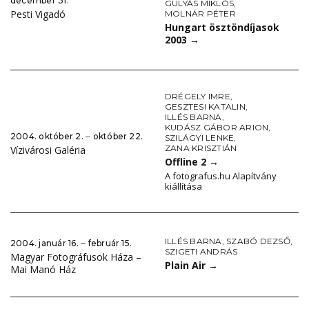
december 31.
GULYÁS MIKLÓS
,
Pesti Vigadó
MOLNÁR PÉTER
Hungart ösztöndíjasok
2003
→
DRÉGELY IMRE
,
GESZTESI KATALIN
,
ILLÉS BARNA
,
KUDÁSZ GÁBOR ARION
,
2004. október 2. ‒ október 22.
SZILÁGYI LENKE
,
ZANA KRISZTIÁN
Vízivárosi Galéria
Offline 2
→
A fotografus.hu Alapítvány
kiállítása
ILLÉS BARNA
,
SZABÓ DEZSŐ
,
2004. január 16. ‒ február 15.
SZIGETI ANDRÁS
Magyar Fotográfusok Háza –
Plain Air
→
Mai Manó Ház