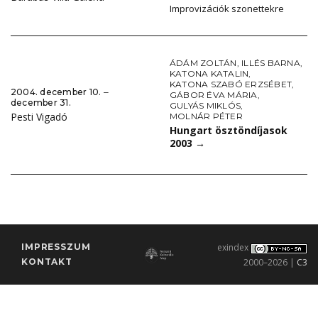
Improvizációk szonettekre
ÁDÁM ZOLTÁN
,
ILLÉS BARNA
,
KATONA KATALIN
,
KATONA SZABÓ ERZSÉBET
,
2004. december 10. ‒
GÁBOR ÉVA MÁRIA
,
december 31.
GULYÁS MIKLÓS
,
Pesti Vigadó
MOLNÁR PÉTER
Hungart ösztöndíjasok
2003
→
IMPRESSZUM
exindex
KONTAKT
2000–2026 |
C3