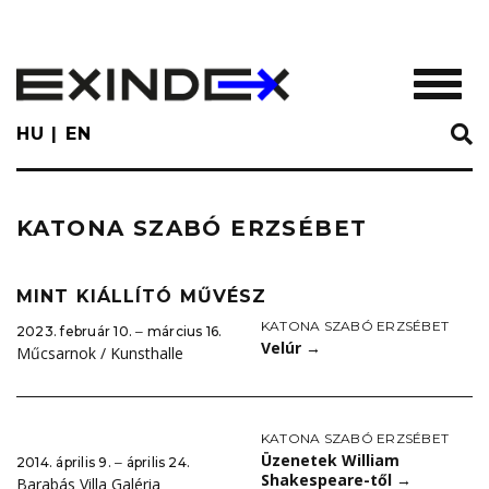
Skip
to
main
TOGGL
content
HU
EN
KATONA SZABÓ ERZSÉBET
MINT KIÁLLÍTÓ MŰVÉSZ
KATONA SZABÓ ERZSÉBET
2023. február 10. ‒ március 16.
Velúr
→
Műcsarnok / Kunsthalle
KATONA SZABÓ ERZSÉBET
Üzenetek William
2014. április 9. ‒ április 24.
Shakespeare-től
→
Barabás Villa Galéria